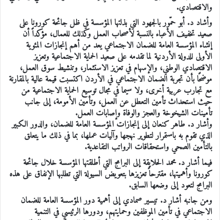
والاقتصادي.
وأشاد د. أبو حمّور بالجهود التي بذلتها المؤسسة في ظل جائحة كورونا على
صعيد تخفيف الأعباء بالنسبة لأصحاب العمل وكذلك للعمال، مؤكداً أن
إنشاء المؤسسة العامة للضمان الاجتماعي يعد من أهم إنجازات المئوية
الأولى للدولة الأردنية لما تقدمه على صعيد الحماية الاجتماعية وتعزيز
الاقتصادي الوطني، والإسهام في تعزيز الاستثمار، وتنشيط سوق العمل،
موضحًا بأن تجربة الضمان الاجتماعي في الأردن اكتسبت قيمة عالية بالمقارنة
مع تجارب عربية أخرى، ولا سيما في مجال توسيع الحماية الاجتماعية من
حيث استحداث تأمين التعطل عن العمل، وتأمين الأمومة، إلى جانب
تأمينات الشيخوخة والعجز والوفاة وإصابات العمل.
وأشار د. طاهر كنعان إلى إنجازات المؤسسة العامة للضمان، والدور الكبير
الذي تقوم به باستمرار لتطوير نهجها وآليات عملها، بما في ذلك ما يتعلق
بالتأمين الصحي واستحقاقات الرواتب التقاعدية.
فيما أشار د. محمد الحلايقة إلى البرامج التي أطلقتها المؤسسة خلال جائحة
كورونا وأهميتها، مقترحاً تعزيزها بتعويض السيولة التي تطلبها الإنفاق على هذه
البرامج لتعود إلى وضعها السابق.
ومن جانبه أشار د. تيسير صمادي إلى أهمية دور المؤسسة العامة للضمان
الاجتماعي في تأمين الموظفين وحمايتهم، ودورها الرئيسي في التنمية