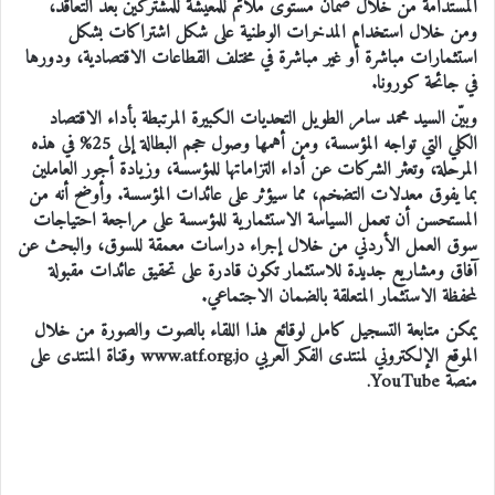
المستدامة من خلال ضمان مستوى ملائم للمعيشة للمشتركين بعد التعاقد،
ومن خلال استخدام المدخرات الوطنية على شكل اشتراكات بشكل
استثمارات مباشرة أو غير مباشرة في مختلف القطاعات الاقتصادية، ودورها
في جائحة كورونا.
وبيّن السيد محمد سامر الطويل التحديات الكبيرة المرتبطة بأداء الاقتصاد
الكلي التي تواجه المؤسسة، ومن أهمها وصول حجم البطالة إلى 25% في هذه
المرحلة، وتعثر الشركات عن أداء التزاماتها للمؤسسة، وزيادة أجور العاملين
بما يفوق معدلات التضخم، مما سيؤثر على عائدات المؤسسة. وأوضح أنه من
المستحسن أن تعمل السياسة الاستثمارية للمؤسسة على مراجعة احتياجات
سوق العمل الأردني من خلال إجراء دراسات معمقة للسوق، والبحث عن
آفاق ومشاريع جديدة للاستثمار تكون قادرة على تحقيق عائدات مقبولة
لمحفظة الاستثمار المتعلقة بالضمان الاجتماعي.
يمكن متابعة التسجيل كامل لوقائع هذا اللقاء بالصوت والصورة من خلال
الموقع الإلكتروني لمنتدى الفكر العربي www.atf.org.jo وقناة المنتدى على
منصة YouTube.