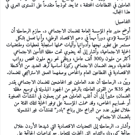
العاملين في القطاعات المختلفة ، مما يعد نموذجاً متقدماً على المستوى العربي في
هذا المجال.
التفاصيل:
أوضح مدير عام المؤسسة العامة للضمان الاجتماعي د. حازم الرحاحلة أن
المؤسسة تؤدي دوراً مهماً في دعم الاقتصاد الوطني، وأنها تعمل بشكل
مستمر على تطوير نهجها وأدواتها وآليات عملها استجابةً لمعطيات ومقتضيات
الحماية الاجتماعية، وأشار إلى أنه ينضوي تحت مظلة التأمين الاجتماعي
أكثر من مليون و300 ألف عامل، ويتلقى نحو ربع مليون شخص رواتب
تقاعدية، ويعد الضمان الاجتماعي ركيزة أساسية لرفد العديد من الأنشطة
الاقتصادية في القطاعين العام والخاص بوصفهما العمق الاستراتيجي للضمان.
وبيّن د. الرحاحلة أن عدد العاملين غير الخاضعين للضمان الاجتماعي يقدر
بنحو 35% من القوى العاملة، بالرغم من الجهود المبذولة في توسيع مظلة
الضمان؛ مشيراً إلى أن أغلب العاملين هم ممن يعملون في المنشآت الصغيرة
أو لحسابهم الخاص، وقد عملت المؤسسة على توفير الحماية لتلك الفئة من
خلال تطوير عدد من البرامج مثل برنامج “بادر” للمنشآت غير المشمولة
بالضمان الاجتماعي.
وأشار د. الرحاحلة إلى التحديات الاقتصادية التي شهدها الأردن خلال
جائحة كورونا، والتدابير التي اتخذت للتعامل مع تداعيات الجائحة على