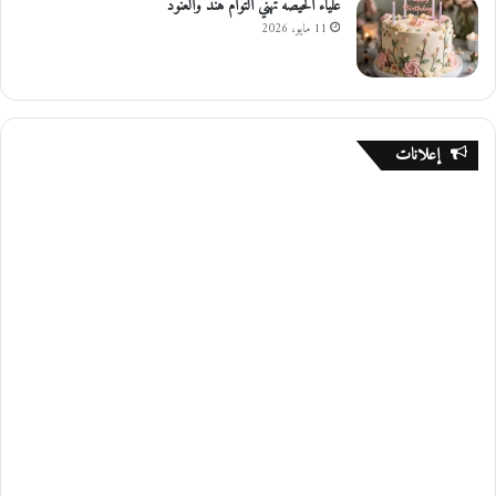
علياء الحيصه تهني التوام هند والعنود
11 مايو، 2026
إعلانات