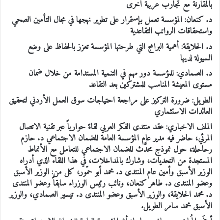
بالمقارنة مع تجارب عربية أخرى
د. كنعان: المؤسسة تعمل بإستمرار على تطوير نهجها في مجال التأمين الصحي
واستحقاقات الرواتب التقاعدية
د. الحلايقة: أهمية البرامج التي طرحتها المؤسسة تعزز بالحفاظ على وضع
السيولة لديها
د. الصمادي: للمؤسسة دور مهم في التنمية المستدامة من خلال ضمان
مستوى المعيشة المناسب للمشتركين بعد التقاعد
الطويل: ضرورة التركيز على مراجعة احتياجات سوق العمل الأردني لتحقيق
العائدات الاستثماري
الملف الاخباري: عقد منتدى الفكر العربي لقاءً حوارياً عبر تقنية الاتصال
المرئي، حاضر فيه مدير عام المؤسسة العامة للضمان الاجتماعي د. حازم
رحاحلة، حول نموذج محدَّث للضمان الاجتماعي للتعامل مع الأنماط
المستجدة من التحديات، وشارك بالمداخلات، في هذا اللقاء الذي أدراه
الوزير الأسبق وأمين عام المنتدى د. محمد أبو حمّور، كل من: الوزير الأسبق
وعضو المنتدى د. طاهر كنعان، ونائب رئيس الوزراء سابقاً وعضو المنتدى
د. محمد الحلايقة، والوزير الأسبق وعضو المنتدى د. تيسير الصمادي، والوزير
الأسبق محمد سامر الطويل.