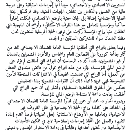
المستويين الاقتصادي والاجتماعي، مبيناً أنها إجراءات استباقية وعلى درجة
عالية من التنسيق والتكامل بين مختلف الجهات المعنية، وقد تم تشكيل لجنة
للحماية الاجتماعية إضافة إلى لجان معنية بالوضع الاقتصادي شكلت إطاراً
حاكمياً ومؤسسياً للتعامل مع هذا الظرف الاستثنائي، وأوضح أن المنهجية التي
انطلقت منها برامج المؤسسة ركزت على توفير الحماية المرحلية للمنضوين تحت
مظلة الضمان سواء للمشتركين السابقين أو الجدد.
وفيما يتعلق بالبرامج التي أطلقتها المؤسسة العامة للضمان الاجتماعي للحد من
آثار جائحة كورونا على القطاعين العام والخاص والأفراد المشمولين بالضمان
أو غير المشمولين، فقد أكد د. الرحاحلة أن البرامج التي أطلقت لم تؤثر على
الوضع المالي للمؤسسة، فجزء من هذه البرامج ممول من فائض صندوق التعطل
عن العمل، أما البرامج التي تضمنت تخفيضاً في الاشتراكات المستحقة لتأمين
الشيخوخة فهي ممولة ذاتياً، ذلك أن الفترات المشمولة بهذا التخفيض
تنعكس على الحقوق التقاعدية المستقبلية؛ وأشار إلى أن جميع البرامج التي
أطلقت جاءت داعمة لاستدامة الوضع المالي للمؤسسة.
وبدوره أشار د. محمد أبو حمور إلى قدرة المؤسسة العامة للضمان الاجتماعي
في الحفاظ على كفاءة برامج الحماية الاجتماعية في ظل الظروف غير
الاعتيادية، وتعاملها مع الأوضاع الاستثنائية لجعل تحدياتها فرصاً تخدم إعادة
التقييم، والعمل على اتخاذ إجراءات إصلاحية تزيد في تمكين التأمينات
الاجتماعية من تحقيق أهدافها وغاياتها في إدامة الاستقرار المجتمعي والمعيشي