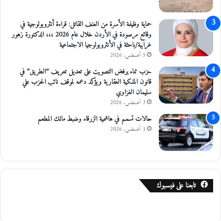
ا
ل
حماية وظيفة الأسرة من العنف القاتل: قراءة أنثروبولوجية في
أ
وقائع مرصودة في الأردن خلال عام 2026 ،،، الدكتورة زهور
ض
غرايبة/باحثة في الأنثروبولوجيا الاجتماعية
ح
5 أغسطس، 2026
ى
حزب نماء يرفض التصويت على تعديل تعريف “الطريق” في
قانون الملكية العقارية ويؤكد دعمه لموقف نائب الحزب علي
سليمان الغزاوي
3 أغسطس، 2026
حالات تسمم في هاشمية الزرقاء وضبط مالك المطعم
1 أغسطس، 2026
تابعنا على فيسبوك