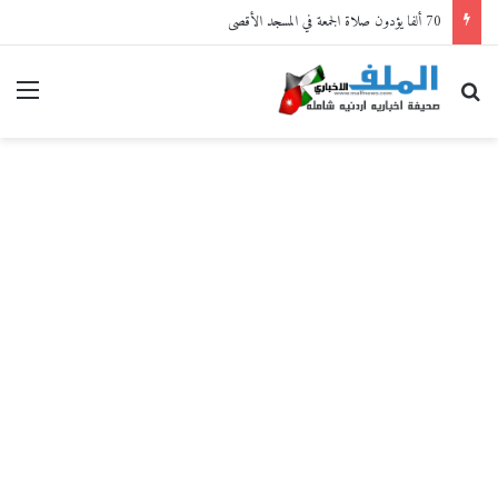
70 ألفا يؤدون صلاة الجمعة في المسجد الأقصى
بحث عن
القا