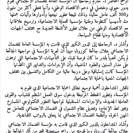
أوضَح المُحاضر د. حازم رحاحلة أن المؤسسة العامة للضمان الاجتماعي تقوم
بدور حيوي ومفصلي في دعم الاقتصاد الوطني، وأنها تغطي أكثر من مليون
و300 ألف عامل حالياً، وذلك نتيجة تطوير نهجها وأدوارها وآليات عملها
منذ تأسيسها كمنظومة وطنية مؤسسية للحماية الاجتماعية، وترسيخ علاقاتها
مع الاقتصاد الوطني من خلال تطوير الأنشطة العديدة مع مختلف الجهات
الاقتصادية ومنها قطاع السياحة.
وأشار د. الرحاحلة إلى الدور الكبير الذي قامت به المؤسسة العامة للضمان
الاجتماعي خلال جائحة كورونا؛ مبيناً أن تجربة المؤسسة في مواجهة الجائحة
لم يكن تحدياً بقدر ما كان فرصة للبناء على التأمينات الاجتماعية التي ترسخت
على مدار السنين والعقود الماضية، وأن الإجراءات والتدابير التي اتخذتها
المؤسسة كانت إستباقية وعلى درجة عالية من التكامل والتنسيق بين مختلف
الجهات المعنية بالحماية الاجتماعية.
ناقش المتداخلون أهمية توسيع نطاق الحماية الاجتماعية الذي تقوم به
المؤسسة، وتطوير الخطط المرتبطة بدخول سوق العمل المنظم للشباب والقوى
العاملة الجديدة، والإجراءات المستقبلية لمواجهة التطور التكنولوجي المتسارع
وتغير نمط الإنتاج، وتعديل نظام الشمول في الضمان الاجتماعي للتعامل مع
المهن الحرة، وأنظمة الضمان الاجتماعي بما يتعلق بالرواتب التقاعدية.
وأشاد المتداخلون بالدور الكبير الذي قامت به مؤسسة الضمان الاجتماعي
خلال جائحة كورونا، وما قدمته من برامج مستحدثة للحد من آثار الجائحة على