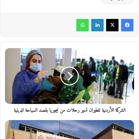
لينكدإن
واتساب
ا
ل
ش
ر
ك
ة
ا
ل
أ
الشركة الأردنية للطيران تسير رحلات من نيجيريا بقصد السياحة الدينية
ر
د
ن
ا
ي
ل
ة
غ