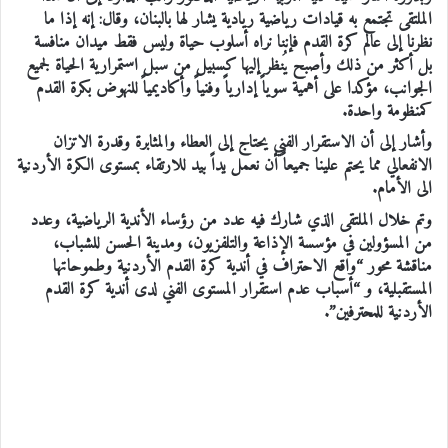
الملتقى تجتمع به قيادات رياضية ريادية يشار لها بالبنان، وقال: إنه إذا ما
نظرنا إلى عالم كرة القدم فإننا نراه أسلوب حياة وليس فقط ميدان منافسة
بل أكثر من ذلك وأصبح يُنظر إليها كسبيل من سبل استمرارية الحياة لجميع
الجوانب، مؤكدا على أهمية سوياً إدارياً وفنياً وأكاديمياً للنهوض بكرة القدم
كمنظومة واحدة.
وأشار إلى أن الاستقرار الفني يحتاج إلى العطاء والمثابرة وقدرة الاتزان
الانفعالي مما يحتم علينا جميعاً أن نعمل يداً بيد للارتقاء بمستوى الكرة الأردنية
الى الأمام.
وتم خلال الملتقى الذي شارك فيه عدد من رؤساء الأندية الرياضية، وعدد
من المسؤولين في مؤسسة الإذاعة والتلفزيون، ومدينة الحسن للشباب،
مناقشة محور “واقع الاحتراف في أندية كرة القدم الأردنية وطموحاتها
المستقبلية، و “أسباب عدم استقرار المستوى الفني لدى أندية كرة القدم
الأردنية للمحترفين”.