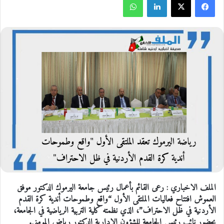
الملف الاخباري : رعى القائم بأعمال رئيس جامعة اليرموك الدكتور موفق
العموش افتتاح فعاليات الملتقى الأول “واقع وطموحات أندية كرة القدم
الأردنية في ظل الاحتراف”، الذي نظمته كلية التربية الرياضية في الجامعة،
بحضور نائب رئيس الجامعة للشؤون الإدارية الدكتور رياض المومني.