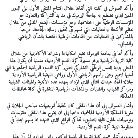
وأكد العموش في كلمته التي ألقاها خلال افتتاح الملتقى الأول على الدور
المميز الذي تضطلع به جامعة اليرموك في مد يد الشراكة والتعاون مع
المؤسسات الوطنية على اختلافها، ومع مؤسسات المجتمع المدني من خلال
تنظيم الأنشطة والفعاليات التي تسهم في تحقيق رسالة الجامعة، مرحبا
بالمشاركين في الفعاليات من القامات الوطنية المختصة بالشأن الرياضي
والشبابي.
وأكد أننا في جامعة اليرموك نضع امكانياتنا وخبراتنا الأكاديمية من خلال
كلية التربية الرياضية لدفع مسيرة كرة القدم الأردنية، متمنيا أن يكون هذا
الملتقى بداية للعمل الوطني التشاركي لتطوير كرة القدم، الرياضة الجماهيرية التي
أحبها الجميع وعلى رأسهم الرياضي الأول وراعي النهضة الرياضية الأردنية
جلالة الملك عبدالله الثاني الذي ازداد بعهده عدد الأندية والهيئات الشبابية
ومراكز الشباب والشابات والمنشآت الرياضية المنتشرة في كافة محافظات
المملكة.
وأشار العموش إلى أن هذا الملتقى كان تحقيقاً لتوجيهات صاحب الجلالة في
مئوية المملكة الأردنية الهاشمية، داعيا إلى ان يخرج هذا الملتقى مقترحات
وتوصيات لحلول قابلة للتطبيق، تحاكي الواقع الذي نشهده مما يسهم ايجاباً في
منظومة اندية كرة القدم الأردنية.
وبدوره أشار عميد كلية التربية الرياضية الدكتور راتب الداود إلى أن هذا