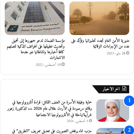
ل
ة
ا
ا
ب
ل
ت
ي
ك
و
ا
م
مديرية الأمن العام تجدد تحذيراتها وتؤكد على
مؤسسة الضمان تدعو جمهورها إلى تحميل
ر
عدد من الإجراءات الوقائية
وتحديث تطبيقها على الهواتف الذكية لتصلهم
ل
كافة أخبارها ونشاطاتها عبر خدمة
28 مايو، 2023
س
الاشعارات
ن
10 أغسطس، 2022
ة
2
0
2
اخر الاخبار
2
حماية وظيفة الأسرة من العنف القاتل: قراءة أنثروبولوجية في
وقائع مرصودة في الأردن خلال عام 2026 ،،، الدكتورة زهور
غرايبة/باحثة في الأنثروبولوجيا الاجتماعية
5 أغسطس، 2026
حزب نماء يرفض التصويت على تعديل تعريف “الطريق” في