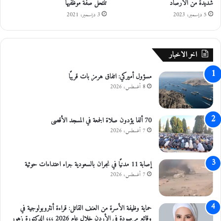
شديدة من الأرصاد
تنتحل صفة موظفيها
ر
و
5 ديسمبر، 2023
3 ديسمبر، 2021
أ
ل
ب
ى
ي
ف
س
ي
اخر الاخبار
ع
ت
ي
ا
مسؤول أميركي: اتفاق هرمز بات قريبًا
د
ر
8 أغسطس، 2026
ا
ي
ل
خ
ج
ه
د
70 ألفا يؤدون صلاة الجمعة في المسجد الأقصى
ي
7 أغسطس، 2026
د
ة
إصابة 11 مدنيًا في نجران بالسعودية جراء اعتداءات حوثية
7 أغسطس، 2026
حماية وظيفة الأسرة من العنف القاتل: قراءة أنثروبولوجية في
وقائع مرصودة في الأردن خلال عام 2026 ،،، الدكتورة زهور