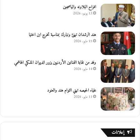
افراح البلاونه والياصجين
13 يونيو، 2026
هند الرشدان تهنئ وتبارك بمناسبة تخرج ابن اختها
15 مايو، 2026
وفد من نقابة الفنانين الأردنيين يزور الديوان الملكي الهاشمي
14 مايو، 2026
علياء الحيصه تهني التوام هند والعنود
11 مايو، 2026
إعلانات