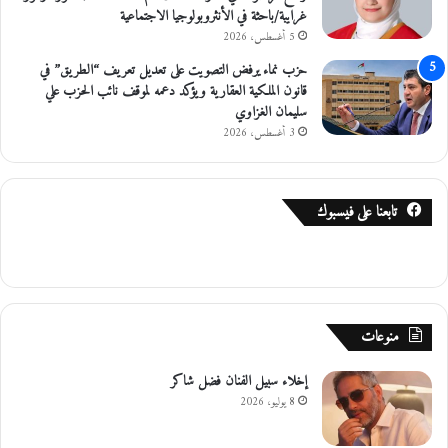
غرايبة/باحثة في الأنثروبولوجيا الاجتماعية
5 أغسطس، 2026
حزب نماء يرفض التصويت على تعديل تعريف “الطريق” في
قانون الملكية العقارية ويؤكد دعمه لموقف نائب الحزب علي
سليمان الغزاوي
3 أغسطس، 2026
تابعنا على فيسبوك
منوعات
إخلاء سبيل الفنان فضل شاكر
8 يوليو، 2026