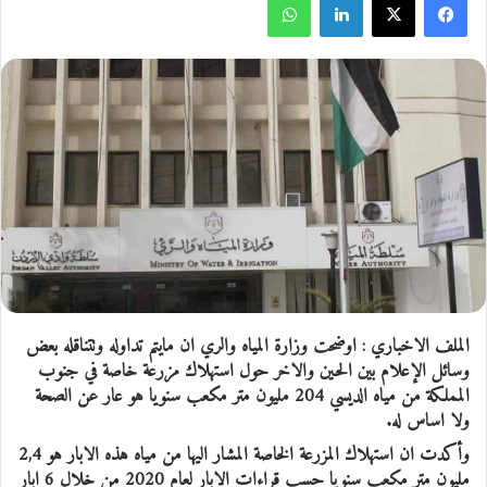
الملف الاخباري : اوضحت وزارة المياه والري ان مايتم تداوله وتتناقله بعض
وسائل الإعلام بين الحين والاخر حول استهلاك مزرعة خاصة في جنوب
المملكة من مياه الديسي 204 مليون متر مكعب سنويا هو عار عن الصحة
ولا اساس له.
وأكدت ان استهلاك المزرعة الخاصة المشار اليها من مياه هذه الابار هو 2,4
مليون متر مكعب سنويا حسب قراءات الابار لعام 2020 من خلال 6 ابار