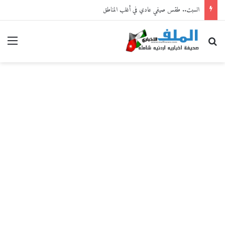
السبت.. طقس صيفي عادي في أغلب المناطق
بحث عن
القا