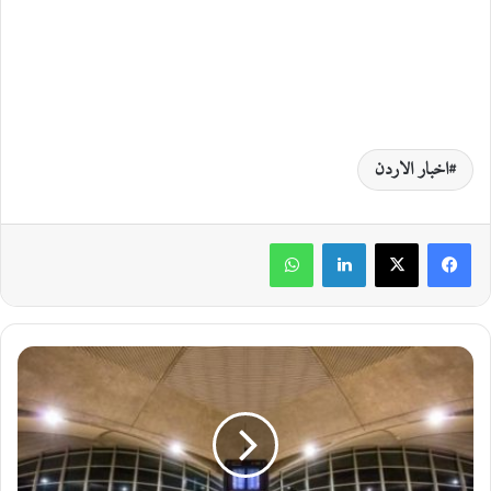
اخبار الاردن
لينكدإن
واتساب
5
2
د
و
ل
ة