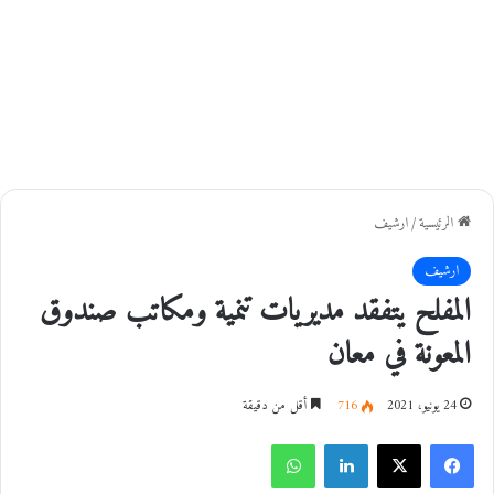
الرئيسية
/
ارشيف
ارشيف
المفلح يتفقد مديريات تنمية ومكاتب صندوق
المعونة في معان
24 يونيو، 2021
716
أقل من دقيقة
فيسبوك
‫X
لينكدإن
واتساب