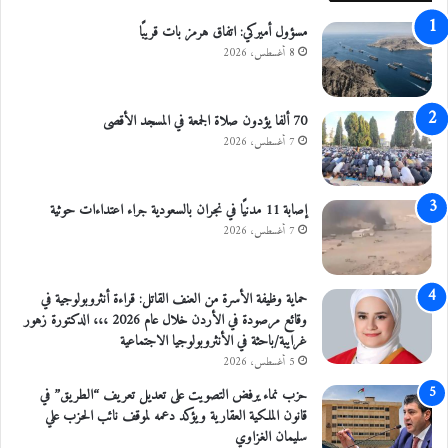
مسؤول أميركي: اتفاق هرمز بات قريبًا
8 أغسطس، 2026
70 ألفا يؤدون صلاة الجمعة في المسجد الأقصى
7 أغسطس، 2026
إصابة 11 مدنيًا في نجران بالسعودية جراء اعتداءات حوثية
7 أغسطس، 2026
حماية وظيفة الأسرة من العنف القاتل: قراءة أنثروبولوجية في
وقائع مرصودة في الأردن خلال عام 2026 ،،، الدكتورة زهور
غرايبة/باحثة في الأنثروبولوجيا الاجتماعية
5 أغسطس، 2026
حزب نماء يرفض التصويت على تعديل تعريف “الطريق” في
قانون الملكية العقارية ويؤكد دعمه لموقف نائب الحزب علي
سليمان الغزاوي