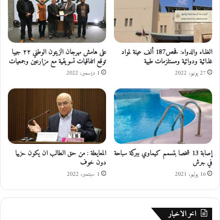
و
ع
ل
ى
ح
الغذاء والدواء: فحص187 ألف عينة لمواد
على هامش مهرجان الزيتون الوطني ٢٢ جيبا
غذائية ودوائية ومستلزمات طبية
توقع اتفاقيات تسويقية مع مزارعين وجمعيات
د
ة
27 يونيو، 2022
1 ديسمبر، 2022
ا
ل
ب
ص
ر
إصابة 13 شخصا بتسمم كيماوي ببركة سباحة
المعايطة : من حق الطالب ان يكون حزبيا
في جرش
دون خوف
16 يوليو، 2021
1 سبتمبر، 2022
اخر الاخبار