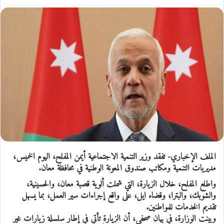
الملف الإخباري- تفقد وزير التنمية الاجتماعية أيمن المفلح، اليوم الخميس،
مديريات التنمية ومكاتب صندوق المعونة الوطنية في محافظة معان.
واطلع المفلح، خلال الزيارة، التي شملت ألوية قصبة معان، والحسينية،
والشوبك، والبترا، وقضاء ايل‏، على واقع إجراءات سير العمل، بما يسهل
تقديم الخدمات للمواطنين.
وبينت الوزارة، في بيان صحفي، أن الزيارة تأتي في إطار سلسلة زيارات غير