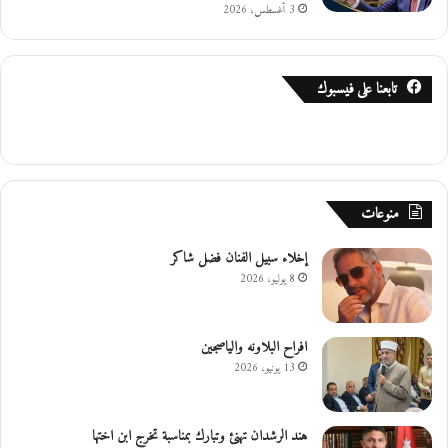
3 أغسطس، 2026
تابعنا على فيسبوك
منوعات
إخلاء سبيل الفنان فضل شاكر
8 يوليو، 2026
افراح البلاونه والياصجين
13 يونيو، 2026
هند الرشدان تهنئ وتبارك بمناسبة تخرج ابن اختها