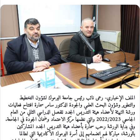
الملف الإخباري- رعى نائب رئيس جامعة اليرموك لشؤون التخطيط
والتطوير وشؤون البحث العلمي والجودة الدكتور سامر سمارة افتتاح فعاليات
ورشة التهيئة لأعضاء هيئة التدريس الجدد للفصل الدراسي الثاني من العام
الجامعي 2022/2023 والتي نظمها مركز الاعتماد وضمان الجودة في الجامعة.
وفي بداية الورشة رحب سمارة بأعضاء هيئة التدريس الجدد المشاركين
بالورشة، مباركا لهم انضمامهم إلى أسرة اليرموك الأكاديمية التي لطالما