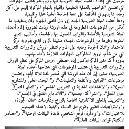
حرصت على إعداد أعضاء الهيئة التدريسية فيها وتزويدهم بمختلف المهارات
التي تضمن انخراطهم بالعملية التعليمية والقيام بالمهام الموكولة إليهم على أكمل
وجه، مما يسهم في المحافظة على سمعة الجامعة العلمية محليا وإقليميا.
ودعا أعضاء الهيئة التدريسية الجدد إلى بذل أقصى الجهود وأن يستفيدوا ما
أمكن من الموضوعات المطروحة في هذه الورشة وذلك لضرورة إلمام أعضاء
الهيئة التدريسية بالأنظمة والقوانين المعمول بها بالجامعة، وأساليب التعليم
المتنوعة وغيرها من الموضوعات المهمة، مشيدا بالدور الذي يقوم به مركز
الاعتماد وضمان الجودة وسعيه على الدوام لتنظيم الورش والدورات التدريبية
التي من شأنها تزويد المشاركين بالمهارات اللازمة لأداء مهامهم.
بدوره أكد مدير المركز الدكتور إياد مصطفى حرص المركز على تنظيم الورش
والدورات التدريبية في مختلف الموضوعات التي يحتاجها أعضاء الهيئة
التدريسية، مشيرا إلى أن هذه الورشة التي تستمر لمدة ثلاثة أيام، وتتضمن
موضوعات “القوانين والأنظمة والتعليمات”، و” البحث العلمي والمشاريع
الممولة”، و”الاتجاهات الحديثة في التدريس الجامعي”، و”التعليم المتمركز
حول المتعلم”، و”الشراكة المجتمعية”، و”الاندماج الثقافي في المجتمع”،
و”التعريف بالمعايير الاكاديمية الخاصة بالبرامج وممارسات ضمان الجودة،
و”واستراتيجيات التقييم وتقويم تعلم الطلبة، وكيفية الاعداد الصحيح
للاختبارات”، و”وإدارة الموقع الشخصي قاعدة البيانات الوطنية”، و”مصادر
المكتبة/ قواعد البيانات العالمية”.