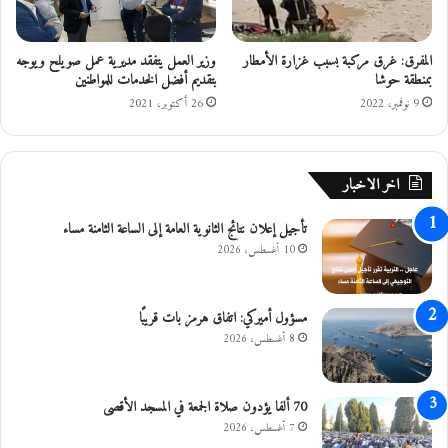
ا
ش
ل
ج
المفرق: غرق مركبة بسبب غزارة الأمطار
وزير العمل يتفقد مديرية عمل صويلح ويوجه
م
ر
بمنطقة حوشا
بتقديم أفضل الخدمات للمواطنين
ن
ة
ح
9 نوفمبر، 2022
26 أكتوبر، 2021
و
ا
ل
اخر الاخبار
ق
ر
تأجيل إعلان نتائج الثانوية العامة إلى الساعة الثامنة مساء
و
ض
10 أغسطس، 2026
مسؤول أميركي: اتفاق هرمز بات قريبًا
8 أغسطس، 2026
70 ألفا يؤدون صلاة الجمعة في المسجد الأقصى
7 أغسطس، 2026