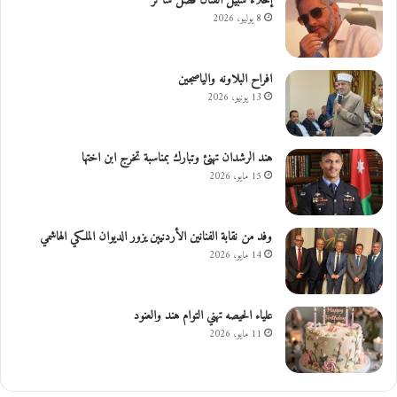
إخلاء سبيل الفنان فضل شاكر
8 يوليو، 2026
افراح البلاونه والياصجين
13 يونيو، 2026
هند الرشدان تهنئ وتبارك بمناسبة تخرج ابن اختها
15 مايو، 2026
وفد من نقابة الفنانين الأردنيين يزور الديوان الملكي الهاشمي
14 مايو، 2026
علياء الحيصه تهني التوام هند والعنود
11 مايو، 2026