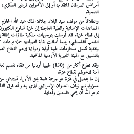
الصحية.
وانطلاقاً من موقف سيد البلاد جلالة الملك عبد الله الحازم
المساعدات الإنسانية والطبية العاجلة إلى غزة تسارع الكثيرون 
إلى قطاع غزة. فقد أرسلت بتوجيهات ملكية طائرات إغاثة إل
الشعب الفلسطيني، بينما أطلقت نقابة الصيادلة حملة تبرعات 
ونقدية تشمل مستلزمات طبية أولية ودوائية لدعم القطاع الصحي
بالتنسيق مع الهيئة الخيرية الأردنية الهاشمية.
ولقد تطوع أكثر من (850) طبيبا أردنيا م
آمنة لدخولهم لقطاع غزة.
إن ما يحصل في غزة هو جريمة بشعة بحق الأبرياء تستدعي من 
مسؤولياتهم لوقف العدوان الإسرائيلي الذي يبدو أنه فوق ال
ندعو الله أن يحمي فلسطين وأهلها.