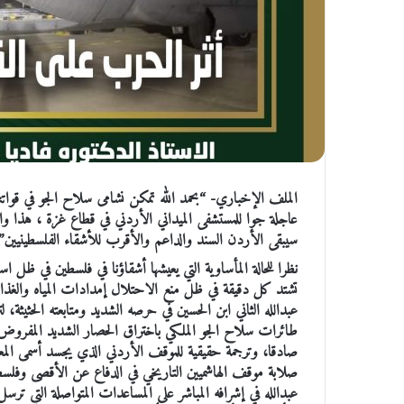
الملف الإخباري- “بحمد الله تمكن نشامى سلاح الجو في قوات
عاجلة جوا للمستشفى الميداني الأردني في قطاع غزة ، هذا وا
سيبقى الأردن السند والداعم والأقرب للأشقاء الفلسطينيين” تغ
نظرا للحالة المأساوية التي يعيشها أشقاؤنا في فلسطين في ظل 
تشتد كل دقيقة في ظل منع الاحتلال إمدادات المياه والغذاء وا
عبدالله الثاني ابن الحسين في حرصه الشديد ومتابعته الحثيثة
طائرات سلاح الجو الملكي باختراق الحصار الشديد المفروض ع
صادقا، وترجمة حقيقية للموقف الأردني الذي يجسد أسمى المع
صلابة موقف الهاشميين التاريخي في الدفاع عن الأقصى وفلسطي
عبدالله في إشرافه المباشر على المساعدات المتواصلة التي ترسل