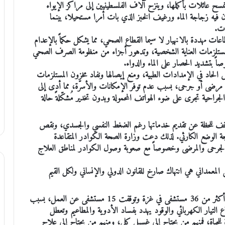
سح عائلات بأكملها، وينزح آلاف الفلسطينيين إلى مراكز الإيواء
يه زجاجة الماء ورغيف الخبز الذي بات أمرا مستحيلا، بينما
ات.
عات مهددة بالانهيار لا سيما القطاع الصحي، مما يشكل حكماً بالإعدام
مستلزمات العناية الشخصية، وتدهور أجزاء من منظومة الصرف الصحي
ً بتشديد الحصار على الماء والدواء.
الحاد في الإمدادات الطبية، ومنع إيصالها ونفاد مخزون المستلزمات
مرضى أو جرحى، بسبب عدم توفر الإمكانات والأسرّة، مما أدى إلى
راحية تجرى على ضوء الهواتف المحمولة وبدون تخدير مُشكّلةً حالة
م تتوقف للحظة عن تقديم خدماتها رغم الضغط النفسي والجسدي، ونقص
يجة الوضع الكارثي. لذلك دعت وزارة الصحة الكوادر المتقاعدة
 الجرحى والمرضى وخصوصاً مع صعوبة وصول الكوادر لمناطق العلاج
 المعمداني هي انتهاك صارخ للقانون الدولي والإنساني ولكل القيم
لقد ارتقى أكثر من 65 شهيدا من الكوادر الطبية وتضررت أكثر من 36 مستشفى في غزة وتوقفت 15 مستشفى عن العمل، بسبب
 التيار الكهربائي والوقود يهدد بفساد الأدوية والمطاعيم وتعطل
 للحياة، فمنهم من يحتاج إلى غسيل كلى، ومنهم من يحتاج إلى علاج