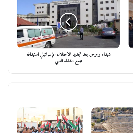
ه
د
ا
ء
و
ج
ر
ح
شهداء وجرحى بعد تجديد الاحتلال الإسرائيلي استهدافه
ى
ب
لمجمع الشفاء الطبي
ع
د
ت
ج
د
ي
د
ا
ل
ا
ح