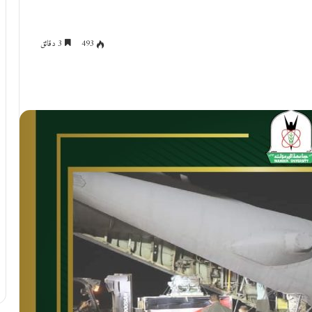
493
3 دقائق