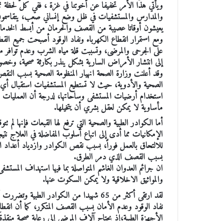
ويأتي هذا الأمر تخفيفا عن أخوتنا في غزة ، ففي كل لحظة تم
والمدارس والمستشفيات في ظل وضع إنساني صعب، يتقاسمون ف
يعيشون أوقاتا عصيبة من القصف والحرمان من أبسط الخدم
ومع استمرار انقطاع الكهرباء ونفاد الوقود أصبحت جميع القطا
على الجرحى والمرضى، وتسببت قلة مياه الشرب وعدم توافر 
إلى انتشار الأمراض السارية بشكل ينذر بكارثة صحية، وخصوصا
وقد أعلنت وزارة الصحة انهيار المنظومة الصحية بسبب النقص 
الصحية والأدوية، حيث لا تستطيع المستشفيات استقبال أي 
استخدام أرضيات المستشفى وساحاتها، لدرجة أن العمليات الج
مأساوية لا يمكن لعقل بشري أن يتخيلها.
أما الكوادر الطبية والصحية التي ترفع لها القبعات فإنها ل
الإمكانيات مما أدى إلى اتباع أسلوب المفاضلة في العلاج نت
للالتحاق بالعمل فوراً، بسبب نقص الكوادر وازدياد أعداد
بسبب القصف الذي دمر الطرق.
ان جرائم العدوان الغاشم المتواصلة بما فيها استهداف المستشفى
والمواثيق الاخلاقية ولا يمكن السكوت عنها.
نفاد الوقود وعدم الأمان بسبب القصف المتكرر، كما أن انقطاع
الأجهزة الطبية،إذ يحتاج آلاف المرضى إلى رعاية صحية منقذة