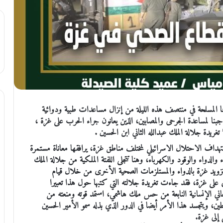
نا المسلحة في منتصف هذه الليلة من إنزال مساعدات طبية ودوائية
جبنا لمساعدة الجرحى والمصابين، الذين يعانون جراء الحرب على غزة ،
ريدة جلالة الملك عبدالله الثاني ابن الحسين .
استهداف الاحتلال الاسرائيلي لمختلف مناطق غزة، يرافقها معاناة مستمرة
لدواء والوقود والكهرباء، وهنا تتجلى اللفتة الملكية من جلالة الملك
، لتزويد غزة بالدواء والمستلزمات الصحية الأخرى من خلال قيام
لى غزة، فقد جاءت تغريدة جلالته التي كتبها حول هذا تعبيرا
اني الإنسانية النابعة من حس ملك هاشمي، استمد قوته ومنعته من
ن، ويتجسد هذا الأمر أيضا في الدور الذي بذله سمو الأمير الحسين
 إلى غزة.