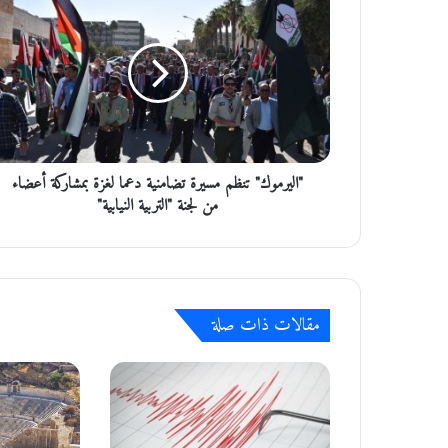
ا
ل
ي
ر
م
و
ك
"
"اليرموك" تنظم مسيرة تضامنية دعما لغزة بمشاركة أعضاء
ت
ن
من لجنة "التربية النيابية"
ظ
م
م
س
ي
مقالات ذات صلة
ر
ة
ت
ض
ا
م