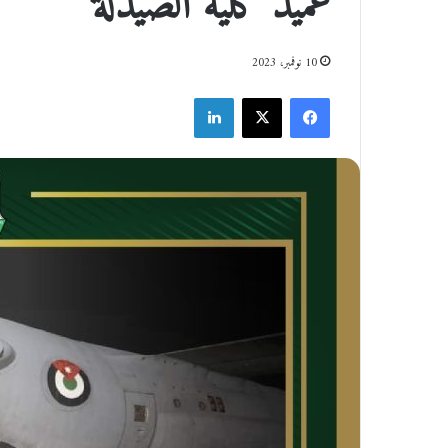
عميد كلية الصيدلة
10 نوفمبر، 2023
فيسبوك
‫X
لينكدإن