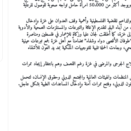
أمراض السرطان المتقدم، أو إلى الأنسولين لمرضى السكري، ويوجد أكثر من 50.000 امرأة حامل تواجه صعوبة للوصول للرعاية
 والداعم للقضية الفلسطينية وأهمية وقف العدوان على غزة وإدخال
من أبناء البلد لتقديم الإغاثة والتبرعات والمستلزمات الصحية والأدوية
ى غزة، كما أطلقت لجان عليا وزكاة للإعمار في فلسطين ومناصرة
“طوفان الأقصى دواء وشفاء” تضامناً مع أهل غزة لجمع تبرعات عينية
، وجاءت الحملة تلبية للتوجيهات الملكية بمد يد العون للأشقاء
ن تلقاء نفسهم لعلاج الجرحى والمرضى في غزة رغم القصف وهم بانتظار إيجاد ممرات
المنظمات والهيئات العالمية والمجتمع الدولي وحقوق الإنسان، لتحمل
قانون الدولي، وفتح ممرات آمنة وإدخال المساعدات الطبية بشكل عاجل.