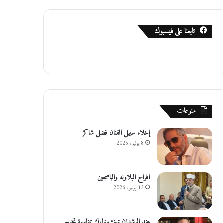
تابعنا على فيسبوك
منوعات
إخلاء سبيل الفنان فضل شاكر
8 يوليو، 2026
افراح البلاونه والياصجين
13 يونيو، 2026
هند الرشدان تهنئ وتبارك بمناسبة تخرج