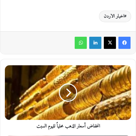
اخبار الاردن
لينكدإن
واتساب
ا
ن
خ
ف
ا
ض
أ
س
ع
انخفاض أسعار الذهب محلياً لليوم السبت
ا
ر