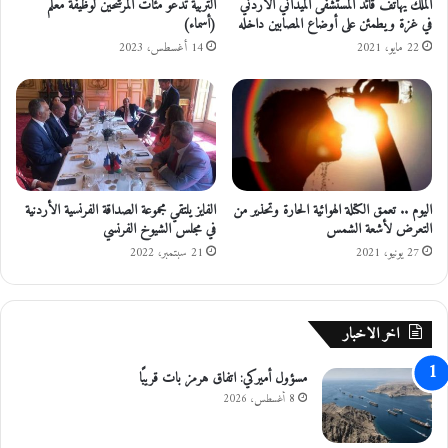
و
الملك يهاتف قائد المستشفى الميداني الأردني
التربية تدعو مئات المرشحين لوظيفة معلم
في غزة ويطمئن على أوضاع المصابين داخله
(أسماء)
ا
ب
22 مايو، 2021
14 أغسطس، 2023
ط
و
ه
م
ي
ة
ل
اليوم .. تعمق الكتلة الهوائية الحارة وتحذير من
الفايز يلتقي مجموعة الصداقة الفرنسية الأردنية
م
التعرض لأشعة الشمس
في مجلس الشيوخ الفرنسي
ش
ا
27 يونيو، 2021
21 سبتمبر، 2022
ه
د
ة
اخر الاخبار
ك
أ
مسؤول أميركي: اتفاق هرمز بات قريبًا
س
ا
8 أغسطس، 2026
ل
ع