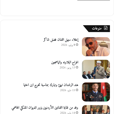
منوعات
إخلاء سبيل الفنان فضل شاكر
8 يوليو، 2026
افراح البلاونه والياصجين
13 يونيو، 2026
هند الرشدان تهنئ وتبارك بمناسبة تخرج ابن اختها
15 مايو، 2026
وفد من نقابة الفنانين الأردنيين يزور الديوان الملكي الهاشمي
14 مايو، 2026