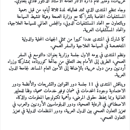
عربيات، ومدير عام دائرة الآثار العامة الاستاذ الدكتور فادي بلعاوي.
وجاء تنظيم المنتدى الذي تمتد فعالياته لمدة ثلاثة أيام، من قبل جمعية
المستشفيات الخاصة بالشراكة مع وزارة الصحة وهيئة تنشيط السياحة
وبالتعاون مع اتحاد المستشفيات الدولي، والمجلس العالمي للسياحة العلاجية،
واتحاد المستشفيات العربية.
كما شارك في المنتدى عددا كبيرا من ممثلي الجهات المحلية والدولية
المتخصصة في السياحة العلاجية والسفر الصحي.
ونظم المنتدى في يومه الاول جلسة وزارية بعنوان: «التوسع في السفر
الصحي، الطريق إلى الأمام بعد التعافي من جائحة كورونا»، بمشاركة وزراء
أردنيين ومن دول عربية، بالإضافة إلى الأمين العام المساعد لجامعة الدول
العربية.
ويناقش المنتدى في 11 جلسة دور القوانين والتشريعات والأنظمة ودور
الاعتمادية وجودة الخدمات في ضمان توفير خدمات صحية، وفقا للمعايير
العالمية وبما يحفظ حقوق المرضى، وأهمية تكنولوجيا المعلومات والذكاء
الاصطناعي في الرعاية الصحية، ودور الدبلوماسيين الأردنيين والعرب في
تعزيز التعاون الصحي بين الدول العربية، ودور المنظمات الدولية في تعزيز
التعاون الصحي.