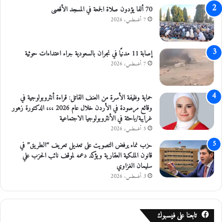
ا
70 ألفا يؤدون صلاة الجمعة في المسجد الأقصى
ل
7 أغسطس، 2026
م
إصابة 11 مدنيًا في نجران بالسعودية جراء اعتداءات حوثية
7 أغسطس، 2026
حماية وظيفة الأسرة من العنف القاتل: قراءة أنثروبولوجية في
وقائع مرصودة في الأردن خلال عام 2026 ،،، الدكتورة زهور
غرايبة/باحثة في الأنثروبولوجيا الاجتماعية
5 أغسطس، 2026
حزب نماء يرفض التصويت على تعديل تعريف “الطريق” في
قانون الملكية العقارية ويؤكد دعمه لموقف نائب الحزب علي
سليمان الغزاوي
3 أغسطس، 2026
تابعنا على فيسبوك