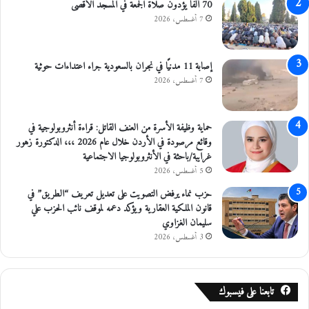
ا
70 ألفا يؤدون صلاة الجمعة في المسجد الأقصى
ف
7 أغسطس، 2026
ح
ة
ا
إصابة 11 مدنيًا في نجران بالسعودية جراء اعتداءات حوثية
ل
7 أغسطس، 2026
م
خ
د
حماية وظيفة الأسرة من العنف القاتل: قراءة أنثروبولوجية في
ر
وقائع مرصودة في الأردن خلال عام 2026 ،،، الدكتورة زهور
ا
غرايبة/باحثة في الأنثروبولوجيا الاجتماعية
ت
5 أغسطس، 2026
حزب نماء يرفض التصويت على تعديل تعريف “الطريق” في
قانون الملكية العقارية ويؤكد دعمه لموقف نائب الحزب علي
سليمان الغزاوي
3 أغسطس، 2026
تابعنا على فيسبوك