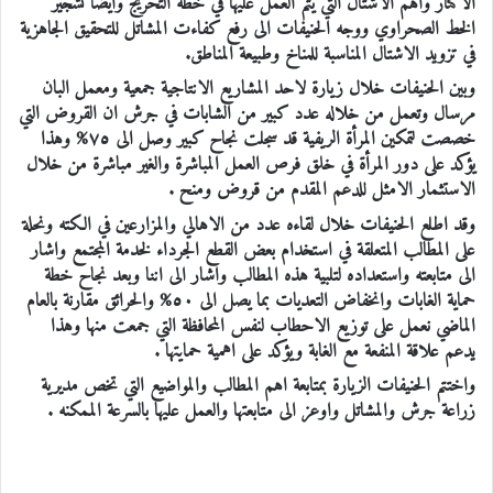
الاكثار واهم الاشتال التي يتم العمل عليها في خطة التحريج وايضا تشجير
الخط الصحراوي ووجه الحنيفات الى رفع كفاءت المشاتل للتحقيق الجاهزية
في تزويد الاشتال المناسبة للمناخ وطبيعة المناطق.
وبين الحنيفات خلال زيارة لاحد المشاريع الانتاجية جمعية ومعمل البان
مرسال وتعمل من خلاله عدد كبير من الشابات في جرش ان القروض التي
خصصت لتمكين المرأة الريفية قد سجلت نجاح كبير وصل الى ٧٥% وهذا
يؤكد على دور المرأة في خلق فرص العمل المباشرة والغير مباشرة من خلال
الاستثمار الامثل للدعم المقدم من قروض ومنح .
وقد اطلع الحنيفات خلال لقاءه عدد من الاهالي والمزارعين في الكته ونحلة
على المطالب المتعلقة في استخدام بعض القطع الجرداء لخدمة المجتمع واشار
الى متابعته واستعداده لتلبية هذه المطالب واشار الى اننا وبعد نجاح خطة
حماية الغابات وانخفاض التعديات بما يصل الى ٥٠% والحرائق مقارنة بالعام
الماضي نعمل على توزيع الاحطاب لنفس المحافظة التي جمعت منها وهذا
يدعم علاقة المنفعة مع الغابة ويؤكد على اهمية حمايتها .
واختتم الحنيفات الزيارة بمتابعة اهم المطالب والمواضيع التي تخص مديرية
زراعة جرش والمشاتل واوعز الى متابعتها والعمل عليها بالسرعة الممكنه .