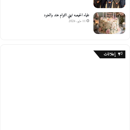
علياء الحيصه تهني التوام هند والعنود
11 مايو، 2026
إعلانات