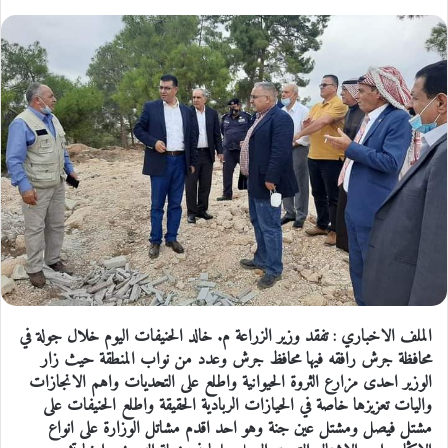
الملف الاخباري : تفقد وزير الزراعة م. خالد الحنيفات اليوم خلال جولة في
محافظة جرش رافقه فيها محافظ جرش وعدد من نواب المنطقة حيث زار
الوزير احدى مزارع الثروة الحيوانية واطلع على التحديات واهم الانجازات
واليات تعزيزها خاصة في الحيازات الربادية الحقيقة واطلع الحنيفات على
مشتل فيصل ومشتل عين جنة وهو احد اقدم مشاتل الوزارة على انواع