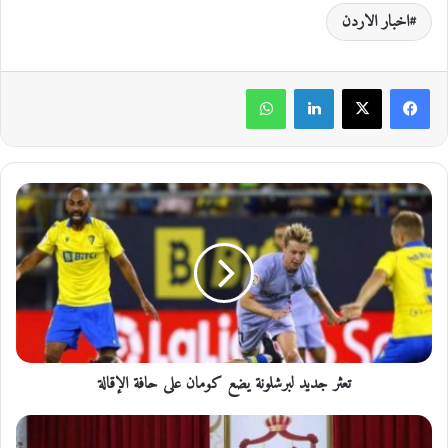
اخبار الاردن
لينكدإن
واتساب
ت
ع
ث
ر
ج
د
ي
د
ل
تعثر جديد لبرشلونة يضع كومان على حافة الإقالة
ب
ر
ش
ا
ل
ل