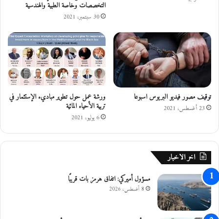
التخصصات وخاصة الطبية والهندسية
ق
ل
ا
ت
30 سبتمبر، 2021
ل
ع
ة
ا
و
ن
م
ع
ا
توقيف مصور فيديو البريوس اسبوعا
ورشة عمل حول تطوير مباديء الإستثمار في
ل
تربية الأحياء المائية
أ
23 أغسطس، 2021
6 يوليو، 2021
م
ن
ا
ل
اخر الاخبار
ع
ا
مسؤول أميركي: اتفاق هرمز بات قريبًا
م
8 أغسطس، 2026
ل
م
ك