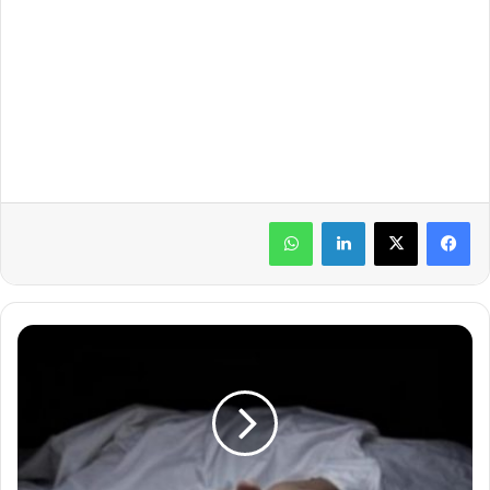
لينكدإن
واتساب
م
ا
د
ب
ا
:
ا