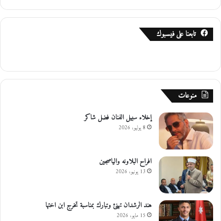
تابعنا على فيسبوك
منوعات
إخلاء سبيل الفنان فضل شاكر
8 يوليو، 2026
افراح البلاونه والياصجين
13 يونيو، 2026
هند الرشدان تهنئ وتبارك بمناسبة تخرج ابن اختها
15 مايو، 2026