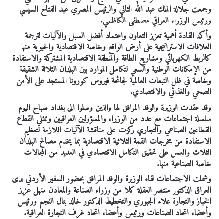
وجمعت جلالة الملك عبد الله الثاني والرئيس المصري عبد الفتاح السيسي
ورئيس الوزراء العراقي مصطفى الكاظمي.
وأكد القادة أهمية تعزيز التعاون واعتماد أفضل السبل والآليات لترجمة
العلاقات الاستراتيجية على أرض الواقع وخاصة الاقتصادية والحيوية منها
كالربط الكهربائي ومشاريع الطاقة والمنطقة الاقتصادية المشتركة والاستفادة
من الإمكانات الوطنية والسعي لتكامل الموارد بين البلدان الثلاثة الشقيقة
وخاصة في ظل التبعات العالمية لجائحة فيروس كورونا المستجد على الأمن
الصحي والغذائي والاقتصادي.
وقد عقدت الوزيرة والوفد المرافق لها والذين وصلوا الى بغداد صباح اليوم
سلسلة اجتماعات مع عدد من الوزراء والمسؤولين العراقيين وممثلي القطاع
القطاعين الصناعي والتجاري ركزت على مناقشة الآليات اللازمة لتعظيم
الاستفادة من مخرجات القمة الثلاثية الاقتصادية بما يخدم مصالح البلدان
الثلاث والعمل على تحقيق التكامل الاقتصادي في العديد من المجالات
خاصة الصناعية منها.
وشملت الاجتماعات لقاء الوزيرة والوفد المرافق بحضور السفير الأردني لدى
العراق الدكتور منتصر العقلة كلا من وزراء الصناعة والمعادن منهل عزيز
الخباز والتجارة علاء الجبوري والتخطيط الدكتور خالد بتال النجم ورئيس
وأعضاء اتحاد الصناعات ورئيس وأعضاء اتحاد غرف التجارة العراقية.