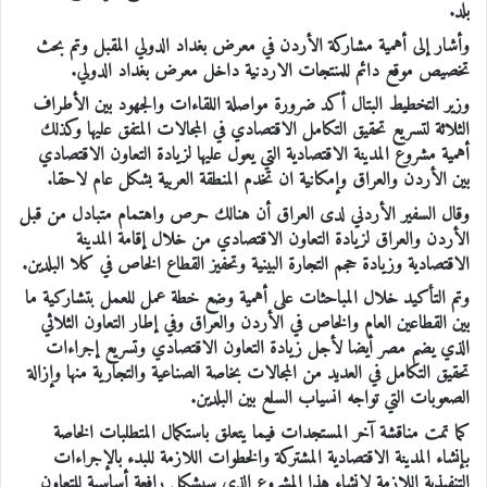
بلد.
وأشار إلى أهمية مشاركة الأردن في معرض بغداد الدولي المقبل وتم بحث
تخصيص موقع دائم للمنتجات الاردنية داخل معرض بغداد الدولي.
وزير التخطيط البتال أكد ضرورة مواصلة اللقاءات والجهود بين الأطراف
الثلاثة لتسريع تحقيق التكامل الاقتصادي في المجالات المتفق عليها وكذلك
أهمية مشروع المدينة الاقتصادية التي يعول عليها لزيادة التعاون الاقتصادي
بين الأردن والعراق وإمكانية ان تخدم المنطقة العربية بشكل عام لاحقا.
وقال السفير الأردني لدى العراق أن هنالك حرص واهتمام متبادل من قبل
الأردن والعراق لزيادة التعاون الاقتصادي من خلال إقامة المدينة
الاقتصادية وزيادة حجم التجارة البينية وتحفيز القطاع الخاص في كلا البلدين.
وتم التأكيد خلال المباحثات على أهمية وضع خطة عمل للعمل بتشاركية ما
بين القطاعين العام والخاص في الأردن والعراق وفي إطار التعاون الثلاثي
الذي يضم مصر أيضا لأجل زيادة التعاون الاقتصادي وتسريع إجراءات
تحقيق التكامل في العديد من المجالات بخاصة الصناعية والتجارية منها وإزالة
الصعوبات التي تواجه انسياب السلع بين البلدين.
كما تمت مناقشة آخر المستجدات فيما يتعلق باستكمال المتطلبات الخاصة
بإنشاء المدينة الاقتصادية المشتركة والخطوات اللازمة للبدء بالإجراءات
التنفيذية اللازمة لإنشاء هذا المشروع الذي سيشكل رافعة أساسية للتعاون