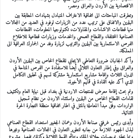
الاقتصادية بين الأردن والعراق ومصر.
وتطرقت المباحثات الى اتفاقية الاعتراف المتبادل بشهادات المطابقة بين
البلدين والاتفاق على ترتيب عدد من الزيارات لوفود في العديد من المجالات
منها قطاعات الانشاءات والمقاولات، تكنولوجيا المعلومات، القطاعات
الصناعية المختلفة، والقطاع الصحي والخدمات وزيارات قطاعية للاطلاع
الفرص الاستثمارية بين البلدين والترتيب لزيارة وفد من الجمارك العراقية الى
المملكة.
وأكد الجانبان ضرورة التعاطي الايجابي للقطاع الخاص بين البلدين الأردن
والعراق وفي إطار التعاون الثلاثي أيضا للاستفادة من الفرص المتاحة في
الدول الثلاث وإقامة مشاريع استثمارية مشتركة تسهم في تحقيق التكامل
الذي أكد عليه القادة في قمتهم الأخيرة.
وتم بحث إقامة معرض للمنتجات الاردنية في بغداد قبل نهاية العام وتكثيف
لقاءات القطاع الخاص من البلدين واستثناء الاردن من نظام تسجيل
الواردات وفق مبدأ المعاملة بالمثل في اطار اتفاقية منطقة التجارة الحرة
الثنائية.
وأبدى رئيس غرفتي صناعة الأردن وعمان الجغبير استعداد القطاع الصناعي
لبذل الجهود اللازمة من جانبه لتطوير التعاون في المجالات الصناعية وغيرها
وبما يحقق توجيهات جلالة الملك ونتائج القمة الثلاثية وكذلك تفعيل مشروع