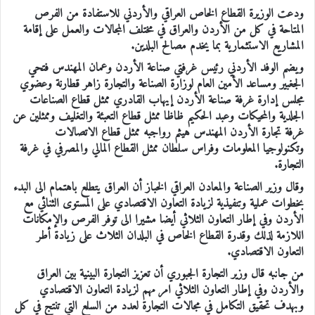
ودعت الوزيرة القطاع الخاص العراقي والأردني للاستفادة من الفرص
المتاحة في كل من الأردن والعراق في مختلف المجالات والعمل على إقامة
المشاريع الاستثمارية بما يخدم مصالح البلدين.
ويضم الوفد الأردني رئيس غرفتي صناعة الأردن وعمان المهندس فتحي
الجغبير ومساعد الأمين العام لوزارة الصناعة والتجارة زاهر قطارنة وعضوي
مجلس إدارة غرفة صناعة الأردن إيهاب القادري ممثل قطاع الصناعات
الجلدية والمحيكات وعبد الحكيم ظاظا ممثل قطاع التعبئة والتغليف وممثلين عن
غرفة تجارة الأردن المهندس هيثم رواجبه ممثل قطاع الاتصالات
وتكنولوجيا المعلومات وفراس سلطان ممثل القطاع المالي والمصرفي في غرفة
التجارة.
وقال وزير الصناعة والمعادن العراقي الخباز أن العراق يتطلع باهتمام الى البدء
بخطوات عملية وتنفيذية لزيادة التعاون الاقتصادي على المستوى الثنائي مع
الأردن وفي إطار التعاون الثلاثي أيضا مشيرا الى توفر الفرص والإمكانات
اللازمة لذلك وقدرة القطاع الخاص في البلدان الثلاث على زيادة أطر
التعاون الاقتصادي.
من جانبه قال وزير التجارة الجبوري أن تعزيز التجارة البينية بين العراق
والأردن وفي إطار التعاون الثلاثي امر مهم لزيادة التعاون الاقتصادي
وبهدف تحقيق التكامل في مجالات التجارة لعدد من السلع التي تنتج في كل