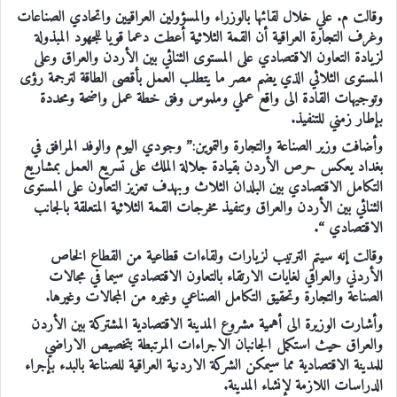
وقالت م. علي خلال لقائها بالوزراء والمسؤولين العراقيين واتحادي الصناعات
وغرف التجارة العراقية أن القمة الثلاثية أعطت دعما قويا للجهود المبذولة
لزيادة التعاون الاقتصادي على المستوى الثنائي بين الأردن والعراق وعلى
المستوى الثلاثي الذي يضم مصر ما يتطلب العمل بأقصى الطاقة لترجمة رؤى
وتوجيهات القادة الى واقع عملي وملموس وفق خطة عمل واضحة ومحددة
بإطار زمني للتنفيذ.
وأضافت وزير الصناعة والتجارة والتموين:” وجودي اليوم والوفد المرافق في
بغداد يعكس حرص الأردن بقيادة جلالة الملك على تسريع العمل بمشاريع
التكامل الاقتصادي بين البلدان الثلاث وبهدف تعزيز التعاون على المستوى
الثنائي بين الأردن والعراق وتنفيذ مخرجات القمة الثلاثية المتعلقة بالجانب
الاقتصادي “.
وقالت إنه سيتم الترتيب لزيارات ولقاءات قطاعية من القطاع الخاص
الأردني والعراقي لغايات الارتقاء بالتعاون الاقتصادي سيما في مجالات
الصناعة والتجارة وتحقيق التكامل الصناعي وغيره من المجالات وغيرها.
وأشارت الوزيرة الى أهمية مشروع المدينة الاقتصادية المشتركة بين الأردن
والعراق حيث استكمل الجانبان الاجراءات المرتبطة بتخصيص الاراضي
للمدينة الاقتصادية مما سيمكن الشركة الاردنية العراقية للصناعة بالبدء بإجراء
الدراسات اللازمة لإنشاء المدينة.