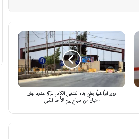
و
ز
ي
ر
ا
ل
دّ
ا
خ
وزير الدّاخليّة يعلن بدء التشغيل الكامل لمركز حدود جابر
ل
يّ
اعتباراً من صباح يوم الأحد المقبل
ة
ي
ع
ل
ن
ب