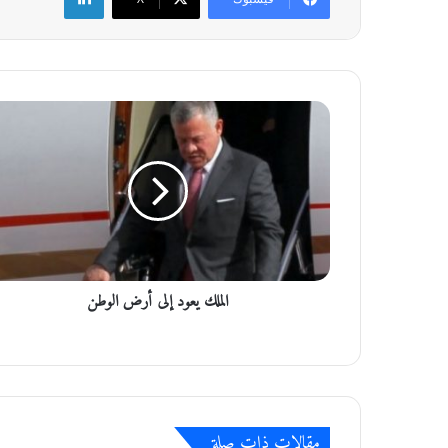
ا
ل
م
ل
ك
ي
ع
و
د
الملك يعود إلى أرض الوطن
إ
ل
ى
أ
ر
ض
ا
مقالات ذات صلة
ل