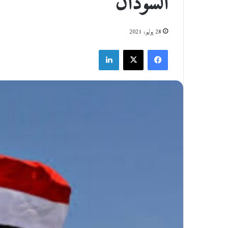
السودان
28 يوليو، 2021
فيسبوك
‫X
لينكدإن