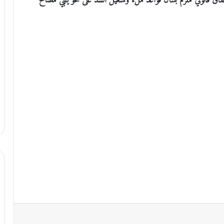
اق قانوني ملزم بشأن قواعد ملء وتشغيل السد على نحو يلبي مصالح