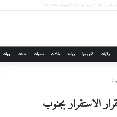
وقائع مرصودة في الأردن خلال عام 2026 ،،، الدكتورة زهور غرايبة/باحثة في الأنثروبولوجيا الاجتماعية
برلمانيات
تكنولوجيا
رياضة
مقالات
مناسبات
منوعات
وفيات
ودان
رار الاستقرار بجنوب