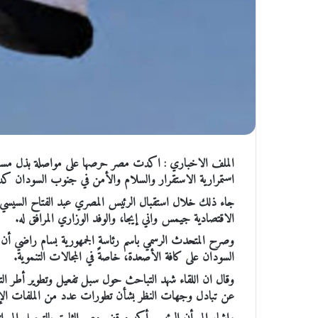
الملف الاخباري : اكدت مصر حرصها على مواصلة بذل مساعيها ع
استمرارية الاستقرار والسلام والأمن في جنوب السودان كدع
جاء ذلك خلال استقبال الرئيس المصري عبد الفتاح السيسي،
الاقتصادية جيمس واني إيجا، والوفد الوزاري المرافق له.
وصرح المتحدث الرسمي باسم رئاسة الجمهورية بسام راضي أن 
السودان على كافة الأصعدة، خاصةً في المجالات التنموية.
وقال ان اللقاء شهد التباحث حول سبل تفعيل وتطوير أطر التعاون
عن تبادل وجهات النظر بشأن تطورات عدد من الملفات الإق