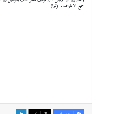
واشار إلى أن الرئيس أكد موقف مصر الثابت بالتوصل الى اتف
جميع الاطراف .–(بترا)
لينكدإن
فيسبوك
‫X