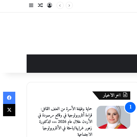
تسجيل الدخول
مقال عشوائي
إضافة عمود جانبي
في
اخر الاخبار
‫X
حماية وظيفة الأسرة من العنف القاتل:
قراءة أنثروبولوجية في وقائع مرصودة في
الأردن خلال عام 2026 ،،، الدكتورة
زهور غرايبة/باحثة في الأنثروبولوجيا
الاجتماعية