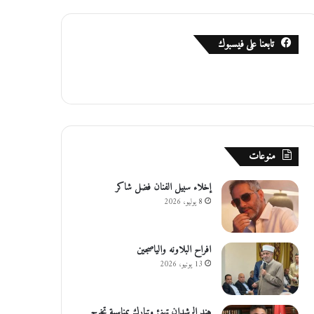
تابعنا على فيسبوك
منوعات
إخلاء سبيل الفنان فضل شاكر
8 يوليو، 2026
افراح البلاونه والياصجين
13 يونيو، 2026
هند الرشدان تهنئ وتبارك بمناسبة تخرج