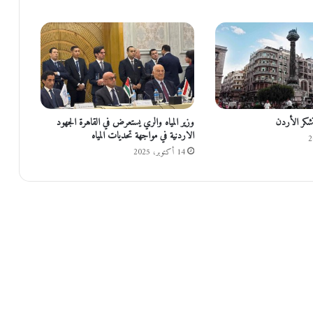
د
ء
ا
ل
ت
ش
غ
ي
شكر الأردن
وزير المياه والري يستعرض في القاهرة الجهود
ل
الاردنية في مواجهة تحديات المياه
ا
14 أكتوبر، 2025
ل
ك
ا
م
ل
ل
م
ر
ك
ز
ح