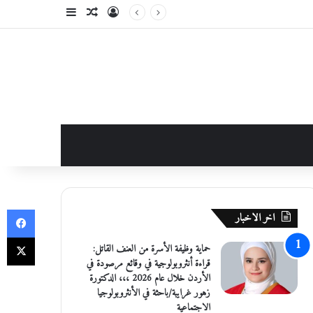
تسجيل الدخول
مقال عشوائي
إضافة عمود جانبي
في
اخر الاخبار
‫X
حماية وظيفة الأسرة من العنف القاتل:
قراءة أنثروبولوجية في وقائع مرصودة في
الأردن خلال عام 2026 ،،، الدكتورة
زهور غرايبة/باحثة في الأنثروبولوجيا
الاجتماعية