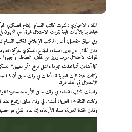
الملف الاخباري : نشرت كتائب القسام الجناح العسكري لحرك
مجاهديها بالآليات تابعة لقوات الاحتلال شرق حي الزيتون ف
وفي سياق منفصل، أعلن المكتب الإعلامي لكتائب القسام تدمي
قالت كتائب عز الدين القسام، الجناح العسكري لحركة المقاومة
لقوات الاحتلال غرب إيريز من خلف الخطوط، وأجهزوا على 3 جنود من مسافة ص
كما أضافت أنها نفذت هجوما داخل موقع “أبو مطيبق” العسك
الاحتلال في أنحاء غزة.
وقصفت كتائب القسام، في وقت سابق الأربعاء، حشودا لقوات 
وكانت القناة 14 العبرية، أعلنت في وقت سابق ارتفاع عدد قتلى جيش الاحتلال الإسرائيلي إلى 15 في الاشتباكات بقطاع غزة.
وقالت القناة العبرية، مساء الأربعاء، إن عدد القتلى هو حص
مشغل
الفيديو