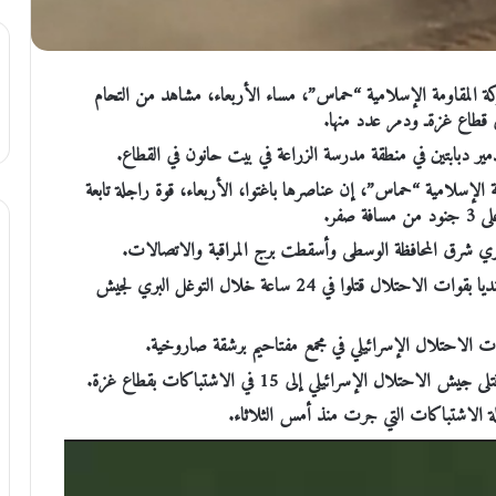
ة المقاومة الإسلامية “حماس”، مساء الأربعاء، مشاهد من التحام
ي قطاع غزةـ ودمر عدد منها.
ر دبابتين في منطقة مدرسة الزراعة في بيت حانون في القطاع.
 الإسلامية “حماس”، إن عناصرها باغتوا، الأربعاء، قوة راجلة تابعة
فر.
ري شرق المحافظة الوسطى وأسقطت برج المراقبة والاتصالات.
وكانت هيئة البث العبرية قد أعلنت في وقت سابق أن 13 جنديا بقوات الاحتلال قتلوا في 24 ساعة خلال التوغل البري لجيش
الاحتلال الإسرائيلي في مجمع مفتاحيم برشقة صاروخية.
يلة الاشتباكات التي جرت منذ أمس الثلاثاء.