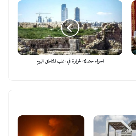
ا
ج
و
ا
ء
م
ع
ت
د
اجواء معتدلة الحرارة في اغلب المناطق اليوم
ل
ة
ا
ل
ح
ر
ا
ر
ة
ف
ي
ا