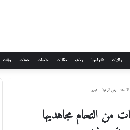
ئع مرصودة في الأردن خلال عام 2026 ،،، الدكتورة زهور غرايبة/باحثة في الأنثروبولوجيا الاجتماعية
برلمانيات
تكنولوجيا
رياضة
مقالات
مناسبات
منوعات
وفيات
الاحتلال بحي الزيتون – فيديو
ت من التحام مجاهديها