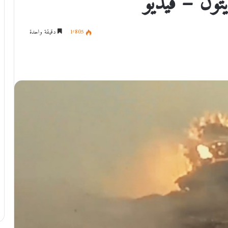
تون – فيديو
1٬805
دقيقة واحدة