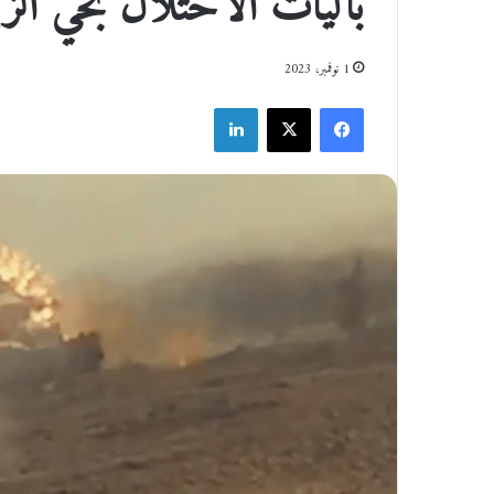
بآليات الاحتلال بحي الزي
1 نوفمبر، 2023
فيسبوك
‫X
لينكدإن