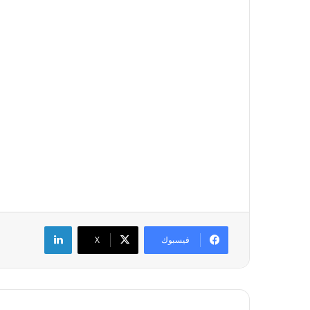
لينكدإن
فيسبوك
‫X