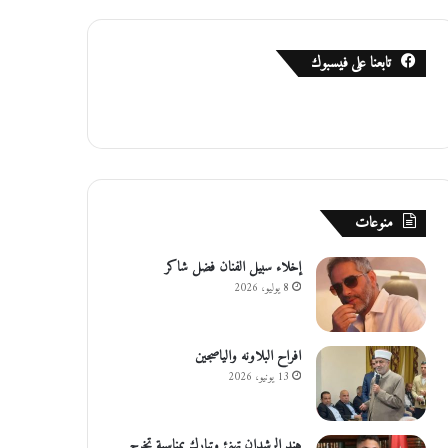
تابعنا على فيسبوك
منوعات
إخلاء سبيل الفنان فضل شاكر
8 يوليو، 2026
افراح البلاونه والياصجين
13 يونيو، 2026
هند الرشدان تهنئ وتبارك بمناسبة تخرج