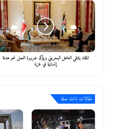
ا
ل
م
ل
ك
ي
ل
ت
ق
الملك يلتقي العاهل البحريني ويؤكد ضرورة العمل نحو هدنة
ي
ا
إنسانية في غزة
ل
ع
ا
ه
ل
مقالات ذات صلة
ا
ل
ب
ح
ر