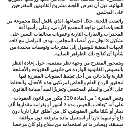
النهائية، قبل أن تعرض اللجنة مشروع القانونين المقترحين
على المجلس.
واتفقت اللجنة، خلال اجتماعها، الذي ناقش أيضًا مجموعة من
التحديات التي تواجه المجتمع الأردني، وعلى رأسها آفة
المخدرات والعيارات النارية وعقوبات مخالفات السير، على
تشكيل 3 لجان من أعضاء المجلس، بهدف التواصل مع كافة
الجهات المعنية للوصول إلى مقترحات وتوصيات محددة من
شأنها أن تُعالج تلك الظواهر السلبية.
ويتمحور المقترح من وجهة نظر مقدميه، حول إعادة النظر
بالنصوص القانونية الواردة في قانوني العقوبات والأسلحة
النارية والذخائر، من أجل تغليظ العقوبات المقررة فيها
لتحقيق الردع العام والخاص لمرتكبي هذه الأفعال، والحفاظ
على الأمن والسلم المجتمعي وتعزيزًا لمبدأ سيادة القانون.
وتنص الفقرة 1 من المادة 330 مكرر من قانون العقوبات
على أنه “يعاقب بالحبس مدة 3 أشهر أو بغرامة مقدارها ألف
دينار أو بكلتا هاتين العقوبتين، كل من أطلق عيارا ناريا دون
داع أو سهما ناريا أو استعمل مادة مفرقعة دون موافقة
مسبقة، ويصادر ما تم استخدامه من سلاح ولو كان مرخصا