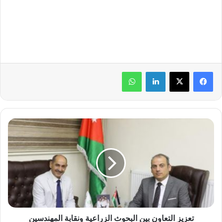
لينكدإن
واتساب
ت
ع
ز
ي
ز
ا
ل
ت
ع
ا
تعزيز التعاون بين البحوث الزراعية ونقابة المهندسين