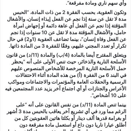
وأي سهم ناري ومادة مفرقعة”.
وتكون العقوبة، بحسب الفقرة 2 من ذات المادة، “الحبس
مدة لا تقل عن سنة إذا نجم عن الفعل إيذاء إنسان، والأشغال
المؤقتة إذا نجم عن الفعل أي عاهة دائمة أو إجهاض امرأة
حامل، والأشغال المؤقتة مدة لا تقل عن 10 سنوات إذا نجم
عن الفعل وفاة إنسان”، بينما تضاعف العقوبة (1و2) في حال
تكرار أو تعدد المجني عليهم، وفقًا للفقرة 3 من المادة ذاتها.
ويتعلق المقترح أيضا بالمادة (4/ب) والمادة (11/د) من قانون
الأسلحة النارية والذخائر، حيث تنص الأولى على أنه “يحظر
حمل الأسلحة النارية المرخصة للأشخاص المنصوص عليهم
في البند 6 من الفقرة (أ) من هذه المادة أثناء الاحتفالات
الرسمية والحفلات العامة والمؤتمرات والاجتماعات ومواكب
الأعراس والجنازات أو أي اجتماع آخر يزيد عدد المجتمعين فيه
على 10 أشخاص”.
بينما تنص المادة (11/د) من نفس القانون على أنه “على
الرغم مما ورد في أي تشريع آخر يعاقب بالحبس مدة 3 أشهر
أو بغرامة قدرها ألف دينار أو بكلتا هاتين العقوبتين كل من
أطلق عيارا ناريا دون داع أو استعمل مادة مفرقعة دون