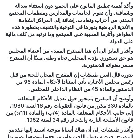
وأكد أهمية تطبيق القانون على الجميع دون استثناء بعدالة
وشفافية، وأن تقوم الجامعات والمدارس ومنظمات المجتمع
المدني من أحزاب ونقابات، إضافة إلى المراكز الشبابية
والأندية الرياضية بدورها في التوعية والتثقيف بخطورة هذه
الظواهر وآثارها السلبية على المجتمع وما ترتبه من كلف مالية
على الدولة.
وأشار الفايز الى أن هذا المقترح المقدم من أعضاء المجلس
هو حق دستوري يؤديه المجلس تجاه وطنه، مبينًا أن المقترح
سيمر بقنواته الدستورية.
بدوره قال العين طبيشات إن المقترح المحال للجنة من قبل
رئيس مجلس الأعيان، يأتي استنادا لأحكام المادة 95 من
الدستور والمادة 45 من النظام الداخلي للمجلس.
وأوضح أن المقترح يتمحور حول تعديل الأحكام المتعلقة
بالمادة 330 مكرر من قانون العقوبات رقم 16 لسنة 1960،
إلى جانب الأحكام المتعلقة بالمادة (4/ب) والمادة (11/د) من
قانون الأسلحة النارية والذخائر رقم 34 لسنة 1952.
وأشار طبيشات إلى أن هناك أسبابا موجبة استند إليها مقدمو
المقترح، حيث ستعمل اللجنة على مراجعتها ووضعها بصورتها