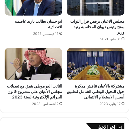
ق
ل
ا
م
ب
ي
ة
ا
مجلس الاعيان يرفض قرار النواب
ابو حسان يطالب باربد عاصمه
ا
ه
بمنح رئيس ديوان المحاسبه رتبة
اقتصادية
ل
وزير
ف
11 ديسمبر، 2025
م
ي
31 مايو، 2021
ه
ا
ن
م
د
ا
س
ل
ي
ع
ن
م
ا
د
مشتركة بالأعيان تناقش مذكرة
النائب العرموطي يتفق مع تعديلات
ل
ل
حول التحول الوطني الشامل لتطبيق
مجلس الأعيان على مشروع قانون
ز
ت
أسس الاستعلام الائتماني
الجرائم الإلكترونية لسنة 2023
ر
ز
17 يناير، 2023
2 أغسطس، 2023
ا
و
ع
ي
ي
د
ي
م
اخر الاخبار
ن
ز