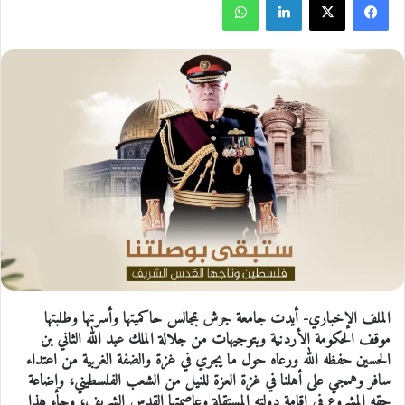
الملف الإخباري- أيدت جامعة جرش بمجالس حاكميتها وأسرتها وطلبتها
موقف الحكومة الأردنية وبتوجيهات من جلالة الملك عبد الله الثاني بن
الحسين حفظه الله ورعاه حول ما يجري في غزة والضفة الغربية من اعتداء
سافر وهمجي على أهلنا في غزة العزة للنيل من الشعب الفلسطيني، وإضاعة
حقه المشروع في إقامة دولته المستقلة وعاصمتها القدس الشريف، وجاء هذا