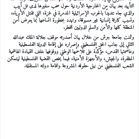
التأييد بعد بيان من الخارجية الأردنية حول سحب سفيرها لدى تل أبيب
والذي جاء تنديدًا بالحرب الإسرائيلية المدمرة في غزة‬⁩، التي تقتل الأبرياء،
وتسبب كارثة إنسانية غير مسبوقة، وتهدد بخطورة اتساعها بما يعرض أمن
المنطقة كلها والأمن والسلم الدوليين للخطر.
وثمنت جامعة جرش من خلال بيان أصدرته موقف جلالة الملك عبدالله
الثاني إلى جانب الحق الفلسطيني وإصراره على إقامة الدولة الفلسطينية
وعاصمتها القدس، مؤكدًة على تلاحمها الوطني ووقوفها خلف القيادة الهاشمية
المظفرة، والجيش، والأجهزة الأمنية، فيما يخص القضية الفلسطينية ليتمكن
الشعب الفلسطيني من نيل حقوقه المشروعة واقامة دولته المستقلة.