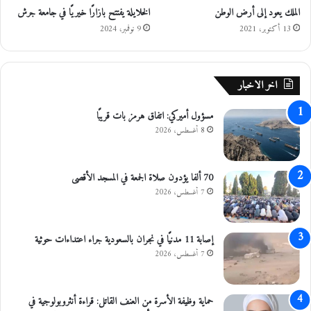
الملك يعود إلى أرض الوطن
الخلايلة يفتتح بازارًا خيريًا في جامعة جرش
ق
ا
ل
13 أكتوبر، 2021
9 نوفمبر، 2024
و
ب
ن
اخر الاخبار
ا
)
مسؤول أميركي: اتفاق هرمز بات قريبًا
8 أغسطس، 2026
70 ألفا يؤدون صلاة الجمعة في المسجد الأقصى
7 أغسطس، 2026
إصابة 11 مدنيًا في نجران بالسعودية جراء اعتداءات حوثية
7 أغسطس، 2026
حماية وظيفة الأسرة من العنف القاتل: قراءة أنثروبولوجية في