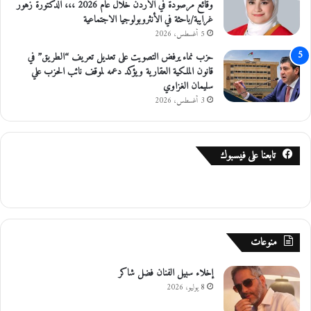
وقائع مرصودة في الأردن خلال عام 2026 ،،، الدكتورة زهور
غرايبة/باحثة في الأنثروبولوجيا الاجتماعية
5 أغسطس، 2026
حزب نماء يرفض التصويت على تعديل تعريف “الطريق” في
قانون الملكية العقارية ويؤكد دعمه لموقف نائب الحزب علي
سليمان الغزاوي
3 أغسطس، 2026
تابعنا على فيسبوك
منوعات
إخلاء سبيل الفنان فضل شاكر
8 يوليو، 2026