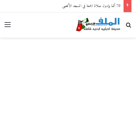
70 ألفا يؤدون صلاة الجمعة في المسجد الأقصى
بحث عن
القا