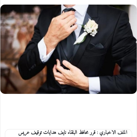
الملف الاخباري : قرر محافظ البلقاء نايف هدايات توقيف عريس