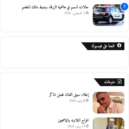
حالات تسمم في هاشمية الزرقاء وضبط مالك المطعم
1 أغسطس، 2026
تابعنا على فيسبوك
منوعات
إخلاء سبيل الفنان فضل شاكر
8 يوليو، 2026
افراح البلاونه والياصجين
13 يونيو، 2026