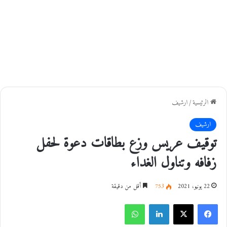
الرئيسية
/
ارشيف
ارشيف
توقيف عريس وزع بطاقات دعوة لحفل
زفافه وتناول الغداء
22 يونيو، 2021
753
أقل من دقيقة
فيسبوك
‫X
لينكدإن
واتساب