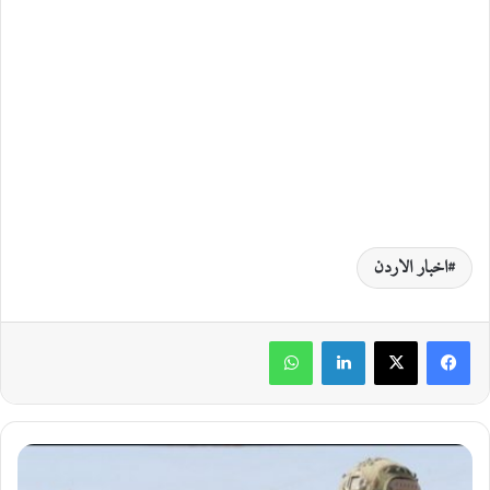
اخبار الاردن
لينكدإن
واتساب
إ
ح