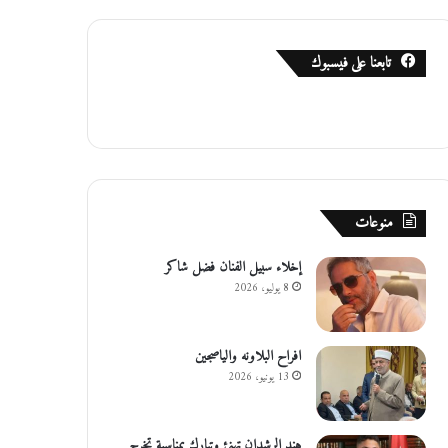
تابعنا على فيسبوك
منوعات
إخلاء سبيل الفنان فضل شاكر
8 يوليو، 2026
افراح البلاونه والياصجين
13 يونيو، 2026
هند الرشدان تهنئ وتبارك بمناسبة تخرج