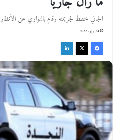
ما زال جاريا
الجاني خطط لجريمته وقام بالتواري عن الأنظار وس
24 يونيو، 2022
فيسبوك
‫X
لينكدإن