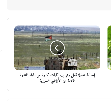
إ
ح
ب
ا
ط
م
ح
ا
و
إحباط محاولة تسلل وتهريب كميات كبيرة من المواد المخدرة
ل
ة
قادمة من الأراضي السورية
ت
س
ل
ل
و