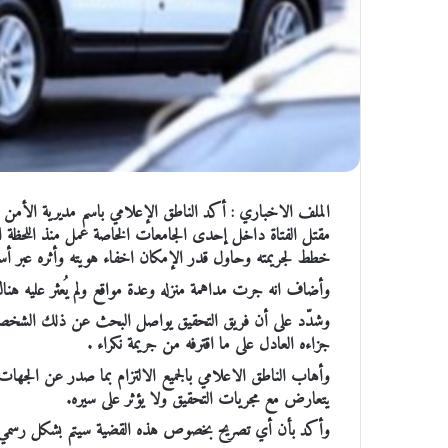
الملف الاخباري : ‏أكد الناطق الإعلامي باسم مديرية الأمن 
مقتل الفتاة داخل إحدى الجامعات الخاصة عمل منذ اللحظة ا
خطط لجريمته وحاول قدر الإمكان اخفاء هويته وأثره عبر أس
وأضاف انه جرت مداهمة منزله وعدة مواقع ولم يُعثر عليه هنا
‏وشدّد على أن فريق التحقيق يواصل البحث عن ذلك الشخص بعد 
جزاءه العادل على ما اقترفه من جريمة نكراء .
وأهاب الناطق الاعلامي بالجميع الالتزام بما صدر عن الجهات 
يتعارض مع مجريات التحقيق ولا يؤثر على سيره.
وأكد بأن أي تصريح بخصوص هذه القضية سيتم بشكل رسمي ووا