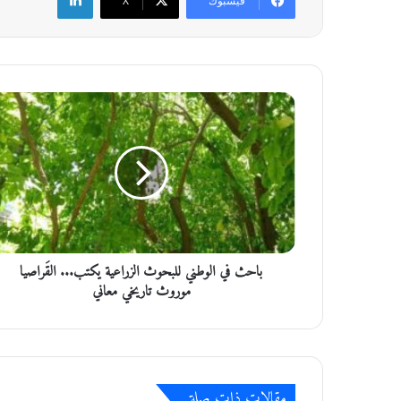
فيسبوك
‫X
ب
ا
ح
ث
ف
ي
ا
ل
و
باحث في الوطني للبحوث الزراعية يكتب... القَراصيا
ط
ن
موروث تاريخي معاني
ي
ل
ل
ب
ح
مقالات ذات صلة