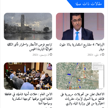
مقالات ذات صلة
ش
اً
ه
ف
ر
ي
آ
ا
ب
ل
ا
م
ل
ر
م
ت
ق
ف
الزراعة”: 4 مشاريع استثمارية بـ15 مليون
تراجع فرص الأمطار واستمرار تأثير الكتلة
ب
دينار
الهوائية الباردة الخميس
ع
ل
ا
4 مايو، 2021
2 ديسمبر، 2021
ت
ا
ل
ج
ب
ل
ي
الاشغال تعلن عن تحويلات مرورية على
الامن العام : حملات أمنية شاملة، في محافظة
ة
تقاطع خريبة السوق لإجراء حفريات
العقبة لتعزيز موقعها كوجهة استثمارية
و
اختبارية من قبل وزارة المياه والري
وسياحية آمنة
ا