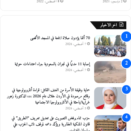
2 ديسمبر، 2021
8 أغسطس، 2022
ل
س
ه
و
اخر الاخبار
ل
و
70 ألفا يؤدون صلاة الجمعة في المسجد الأقصى
ح
7 أغسطس، 2026
ا
ر
ة
ف
إصابة 11 مدنيًا في نجران بالسعودية جراء اعتداءات حوثية
ي
7 أغسطس، 2026
ب
ا
ق
حماية وظيفة الأسرة من العنف القاتل: قراءة أنثروبولوجية في
ي
وقائع مرصودة في الأردن خلال عام 2026 ،،، الدكتورة زهور
ا
غرايبة/باحثة في الأنثروبولوجيا الاجتماعية
ل
5 أغسطس، 2026
م
حزب نماء يرفض التصويت على تعديل تعريف “الطريق” في
ن
قانون الملكية العقارية ويؤكد دعمه لموقف نائب الحزب علي
ا
سليمان الغزاوي