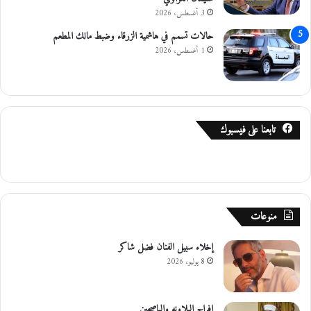
ط
3 أغسطس، 2026
ق
حالات تسمم في هاشمية الزرقاء وضبط مالك المطعم
1 أغسطس، 2026
تابعنا على فيسبوك
منوعات
إخلاء سبيل الفنان فضل شاكر
8 يوليو، 2026
افراح البلاونه والياصجين