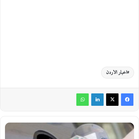
اخبار الاردن
لينكدإن
واتساب
ر
ف
ع