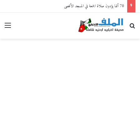
70 ألفا يؤدون صلاة الجمعة في المسجد الأقصى
بحث عن
القا