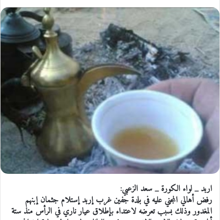
اربد _ لواء الكورة _ سعد الزعبي:
رفض أهالي المجني عليه في بلدة جفين غرب إربد إستلام جثمان إبنهم
المغدور وذلك بسبب تعرضه لاعتداء بإطلاق عيار ناري في الرأس منذ ستة