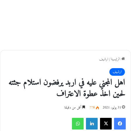
الرئيسية
/
ارشيف
ارشيف
اهل المجني عليه في اربد يرفضون استلام جثته
لحين اخذ عطوة الاعتراف
31 يوليو، 2021
778
أقل من دقيقة
فيسبوك
‫X
لينكدإن
واتساب