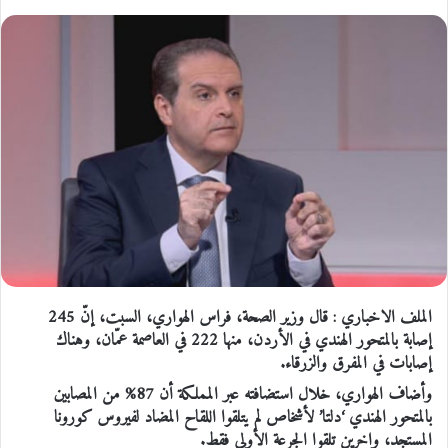
الملف الاخباري : قال وزير الصحة، فراس الهواري، السبت، إنّ 245
إصابة بالمتحور الهندي في الأردن، منها 222 في العاصمة عمّان، وهناك
إصابات في المفرق والزرقاء.
وأضاف الهواري، خلال استضافته عبر المملكة أن 87% من المصابين
بالمتحور الهندي ‘دلتا’ لأشخاص لم يتلقوا اللقاح المضاد لفيروس كورونا
المستجد، واخرين تلقوا الجرعة الأولى فقط.