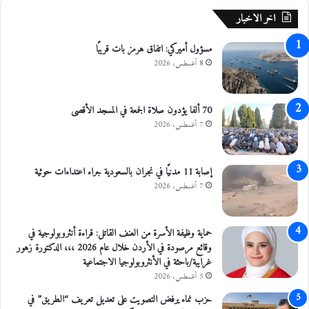
ي
ز
اخر الاخبار
ة
مسؤول أميركي: اتفاق هرمز بات قريبًا
8 أغسطس، 2026
70 ألفا يؤدون صلاة الجمعة في المسجد الأقصى
7 أغسطس، 2026
إصابة 11 مدنيًا في نجران بالسعودية جراء اعتداءات حوثية
7 أغسطس، 2026
حماية وظيفة الأسرة من العنف القاتل: قراءة أنثروبولوجية في
وقائع مرصودة في الأردن خلال عام 2026 ،،، الدكتورة زهور
غرايبة/باحثة في الأنثروبولوجيا الاجتماعية
5 أغسطس، 2026
حزب نماء يرفض التصويت على تعديل تعريف “الطريق” في