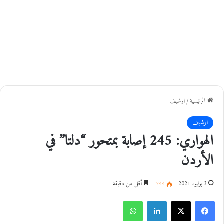
الرئيسية
/
ارشيف
ارشيف
الهواري: 245 إصابة بمتحور “دلتا” في
الأردن
3 يوليو، 2021
744
أقل من دقيقة
فيسبوك
‫X
لينكدإن
واتساب