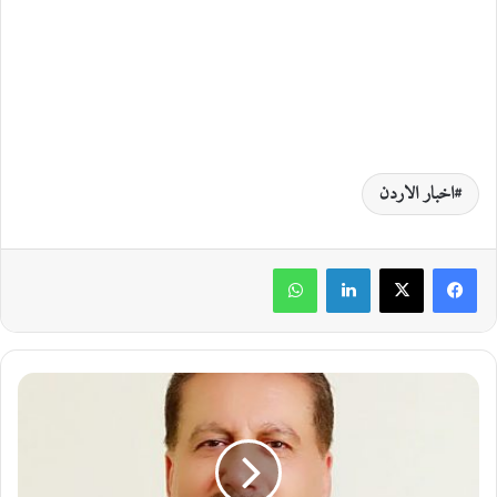
اخبار الاردن
لينكدإن
واتساب
ا
ل
ر
ي
ا