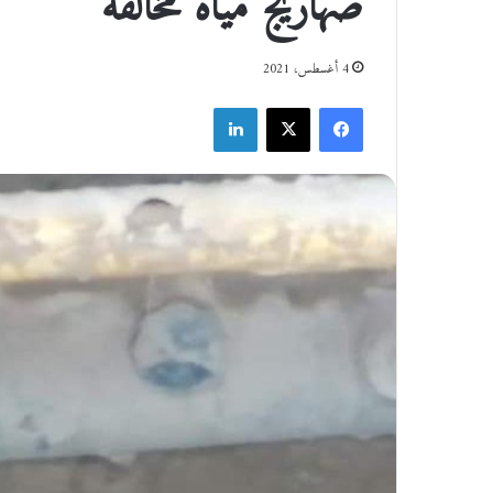
صهاريج مياه مخالفة
4 أغسطس، 2021
فيسبوك
‫X
لينكدإن