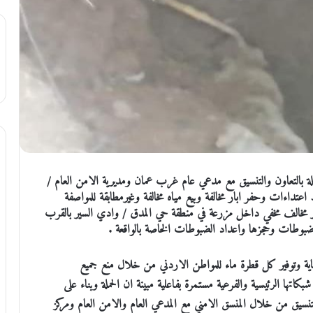
لة بالتعاون والتنسيق مع مدعي عام غرب عمان ومديرية الامن العام /
تداءات وحفر ابار مخالفة وبيع مياه مخالفة وغيرمطابقة للمواصفة
 بئر مخالف مخفي داخل مزرعة في منطقة حي المدق / وادي السير بالقرب
لمضبوطات وحجزها واعداد الضبوطات الخاصة بالواقعة .
حماية وتوفير كل قطرة ماء للمواطن الاردني من خلال منع جميع
اتها الرئيسية والفرعية مستمرة بفاعلية مبينة ان الحملة وبناء على
تنسيق من خلال المنسق الامني مع المدعي العام والامن العام ومركز