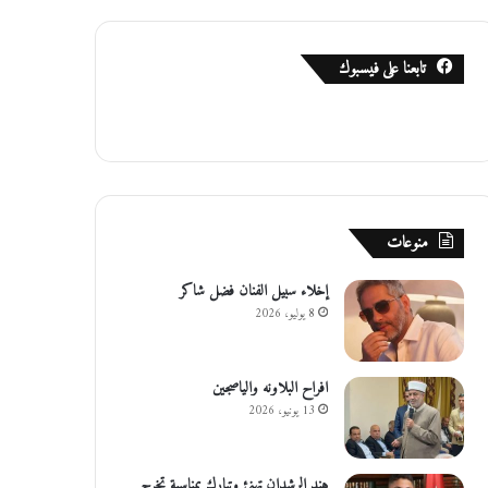
تابعنا على فيسبوك
منوعات
إخلاء سبيل الفنان فضل شاكر
8 يوليو، 2026
افراح البلاونه والياصجين
13 يونيو، 2026
هند الرشدان تهنئ وتبارك بمناسبة تخرج