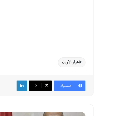
اخبار الاردن
لينكدإن
فيسبوك
‫X
و