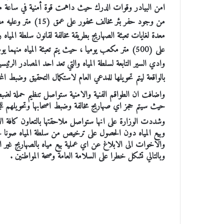
على (500) متر مكعب يوميا ، حيث يتم تعبئة المياه منه
وادي السير التابعة لسلطة المياه والتي تعد احد المصادر الر
بالواقعة ليتم تحويلها للمدعي العام لاستكمال التحقيق وضبط المخ
واضافت ان الطواقم الفنية والامنية ستواصل تنظيم حملة لضبط 
حيث سيتم حجز اي صهاريج مخالفة وضبط اصحابها وتحويلهم للجه
وشددت الوزارة على انها ستواصل ملاحقتها بالتعاون كافة الا
وبيع المياه دون الحصول على ترخيص من سلطة المياه صونا لحق
والاخوات الى الابلاغ عن اي عملية بيع مياه بالصهاريج غير
وبالتالي تشكل خطرا على السلامة العامة وصحة المواطنين .