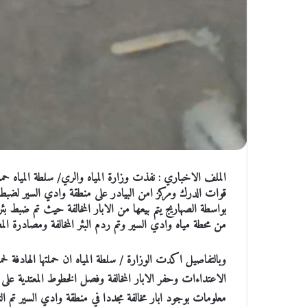
الملف الاخباري : نفذت وزارة المياه والري/ سلطة المياه حم
قوات الدرك ومركز امن البيادر على منطقة وادي السير لضبط اع
بواسطة الصهاريج يتم بيعها من الابار المخالفة حيث تم ضبط
من محطة مياه وادي السير وتم ردم البئر المخالفة ومصادرة ا
وبالتفاصيل اكدت الوزارة / سلطة المياه ان حملتها الهادفة ل
الاعتداءات وحفر الابار المخالفة وفصل الخطوط المعتدية على شبك
معلومات بوجود ابار مخالفة مجددا في منطقة وادي السير تم ال