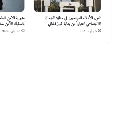
ق
ر
ر
شمول الأدلاء السياحيين في مظلة الضمان
مديرية الامن العام
ت
الاجتماعي اعتباراً من بداية تموز الحالي
بالسلوك الآمن خل
ك
5 يوليو، 2021
23 يناير، 2024
ل
ي
ف
ا
ل
ض
م
و
ر
ب
أ
ع
م
ا
ل
ص