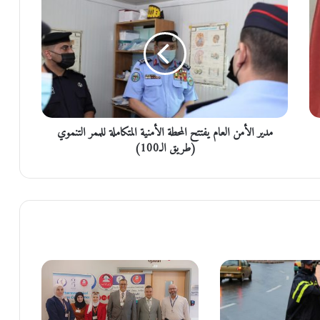
د
ي
ر
ا
ل
أ
م
ن
مدير الأمن العام يفتتح المحطة الأمنية المتكاملة للممر التنموي
ا
ل
(طريق الـ100)
ع
ا
م
ي
ف
ت
ت
ح
ا
ل
م