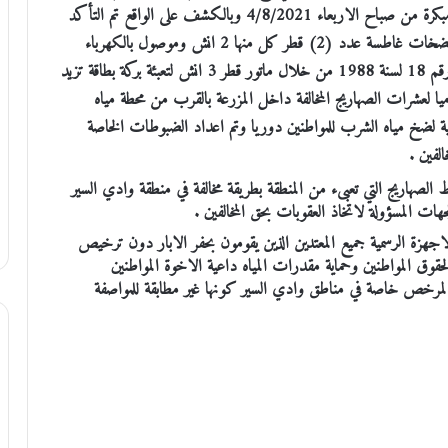
امن البيادر وقوات الدرك حيث داهمت قوة أمنية في ساعة مبكرة من صباح الاربعاء 4/8/2021 وبالكشف على الواقع تم التأكد
من وجود حفر بئر مخالف محفور على عمق (15) متر وعليه مضخات غاطسة عدد (2) قطر كل منها 2 انش وموصول بالكهرباء
معدة لغايات تعبئة الصهاريج بطريقة مخالفة لقانون سلطة المياه رقم 18 لسنة 1988 من خلال ماتور قطر 3 انش لتعبئة بركة بطاقة تزيد
ما يوميا لعشرات الصهاريج المخالفة داخل المزرعة بالقرب من محطة مياه
ئيسية لضخ مياه الشرب للمواطنين دوريا وتم اعداد الضبوطات الخاصة
الفين .
الصهاريج التي تعبىء من المنطقة بطريقة مخالفة في منطقة وادي السير
ات المسؤولة لاتخاذ العقوبات بحق المخالفين .
جهزة الرسمية جميع المعتدين الذين يقومون بحفر الابار دون ترخيص
وق المواطنين وحماية مقدرات المياه داعية الاخوة المواطنين
 المرخص خاصة في مناطق وادي السير كونها غير مطابقة للمواصفة