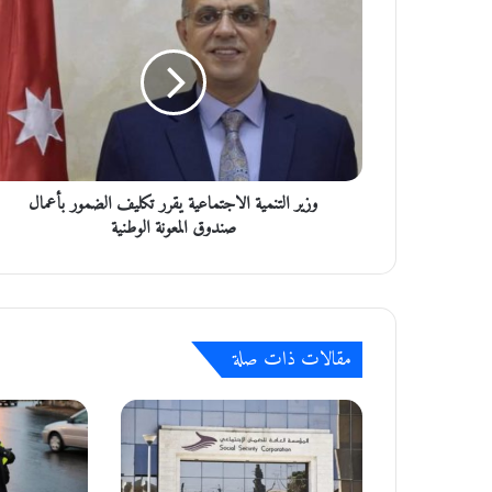
ز
ي
ر
ا
ل
ت
ن
م
وزير التنمية الاجتماعية يقرر تكليف الضمور بأعمال
ي
ة
صندوق المعونة الوطنية
ا
ل
ا
ج
ت
مقالات ذات صلة
م
ا
ع
ي
ة
ي