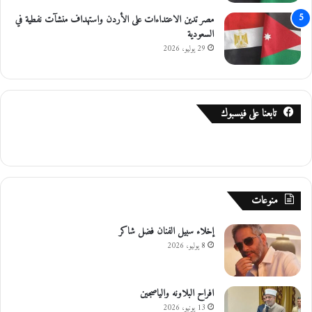
ن
مصر تدين الاعتداءات على الأردن واستهداف منشآت نفطية في
س
السعودية
ب
29 يوليو، 2026
ة
ت
ق
ش
تابعنا على فيسبوك
ر
ه
منوعات
إخلاء سبيل الفنان فضل شاكر
8 يوليو، 2026
افراح البلاونه والياصجين
13 يونيو، 2026