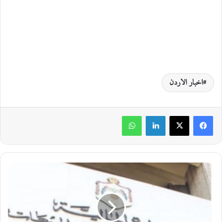
اخبار الاردن
لينكدإن
واتساب
ض
ر
ي
ب
ة
ا