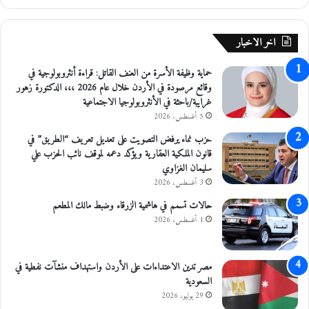
ل
ح
أ
س
ح
ن
اخر الاخبار
د
ن
ا
و
حماية وظيفة الأسرة من العنف القاتل: قراءة أنثروبولوجية في
ل
ع
وقائع مرصودة في الأردن خلال عام 2026 ،،، الدكتورة زهور
م
ي
غرايبة/باحثة في الأنثروبولوجيا الاجتماعية
ق
ة
ب
5 أغسطس، 2026
"
ل
ا
حزب نماء يرفض التصويت على تعديل تعريف “الطريق” في
ل
قانون الملكية العقارية ويؤكد دعمه لموقف نائب الحزب علي
م
سليمان الغزاوي
ج
3 أغسطس، 2026
ه
حالات تسمم في هاشمية الزرقاء وضبط مالك المطعم
و
ل
1 أغسطس، 2026
"
و
ي
مصر تدين الاعتداءات على الأردن واستهداف منشآت نفطية في
ق
السعودية
ل
29 يوليو، 2026
ل