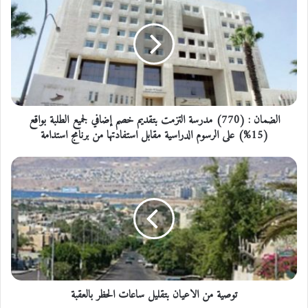
ل
ض
م
ا
ن
:
(
7
الضمان : (770) مدرسة التزمت بتقديم خصم إضافي لجميع الطلبة بواقع
7
0
(15%) على الرسوم الدراسية مقابل استفادتها من برنامج استدامة
)
م
ت
د
و
ر
ص
س
ي
ة
ة
ا
م
ل
ن
ت
ا
ز
ل
م
توصية من الاعيان بتقليل ساعات الحظر بالعقبة
ا
ت