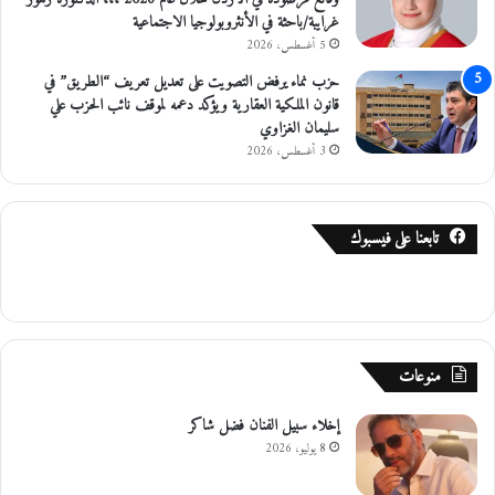
و
غرايبة/باحثة في الأنثروبولوجيا الاجتماعية
م
5 أغسطس، 2026
ا
ل
حزب نماء يرفض التصويت على تعديل تعريف “الطريق” في
د
قانون الملكية العقارية ويؤكد دعمه لموقف نائب الحزب علي
ر
سليمان الغزاوي
ا
3 أغسطس، 2026
س
ي
ة
تابعنا على فيسبوك
م
ق
ا
ب
ل
ا
منوعات
س
ت
ف
إخلاء سبيل الفنان فضل شاكر
ا
8 يوليو، 2026
د
ت