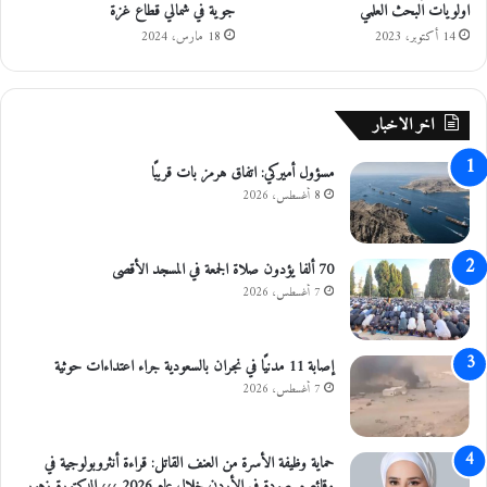
اولويات البحث العلمي
جوية في شمالي قطاع غزة
ط
ل
ل
ع
14 أكتوبر، 2023
18 مارس، 2024
ب
ق
ة
ب
ب
ة
اخر الاخبار
و
ا
مسؤول أميركي: اتفاق هرمز بات قريبًا
ق
ع
8 أغسطس، 2026
(
1
5
70 ألفا يؤدون صلاة الجمعة في المسجد الأقصى
%
7 أغسطس، 2026
)
ع
ل
إصابة 11 مدنيًا في نجران بالسعودية جراء اعتداءات حوثية
ى
7 أغسطس، 2026
ا
ل
ر
حماية وظيفة الأسرة من العنف القاتل: قراءة أنثروبولوجية في
س
وقائع مرصودة في الأردن خلال عام 2026 ،،، الدكتورة زهور