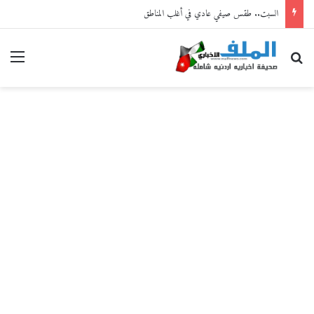
السبت.. طقس صيفي عادي في أغلب المناطق
بحث عن
القا