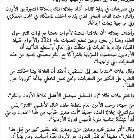
وفي تصريحات في بداية اللقاء، أشاد جلالة الملك بالعلاقة المتميزة بين الأردن
والناتو، مثمنا الدعم السخي الذي يقدمه الحلف للمملكة، في المجال العسكري
وفي مواجهة تبعات الجائحة.
وأضاف جلالته “أن علاقتنا الممتدة لأعوام، جمعتنا مع قوات الناتو حول
العالم، وهذا لن يتغير، وحين نتطلع لتحديات عام 2021 والأعوام القليلة
المقبلة، فإن لدينا تحديات في منطقتنا وفي العالم، وأستطيع التأكيد أن
الأردنيين سيتحملون المسؤولية بالشراكة مع الناتو للتصدي للعديد من هذه
التحديات التي تواجهنا”.
وقال جلالته “عندما ننظر إلى المستقبل، أعتقد أن العلاقة بيننا ستمكننا من
التغلب على الكثير من التحديات، ونحن نعمل لتخطي جائحة كورونا حول
العالم”.
واختتم جلالته قائلا “إن المستقبل سيحمل الأفضل لعلاقة الأردن والناتو”.
من جهته، رحب الأمين العام لمنظمة حلف شمال الأطلسي “الناتو” ينس
ستولتنبرغ، بجلالة الملك، مضيفا “أنت صديق مقرّب من هذا الحلف، ودعني
أبدأ بتهنئتكم بمناسبة مئوية تأسيس الدولة الأردنية”.
وقال “أنتم صديق قديم وصديق عزيز وصديق يتمتع بتقدير كبير من قِبل هذا
الحلف”، مضيفا أننا نقدّر التعاون مع الأردن لعدة أسباب، ومن بينها أن