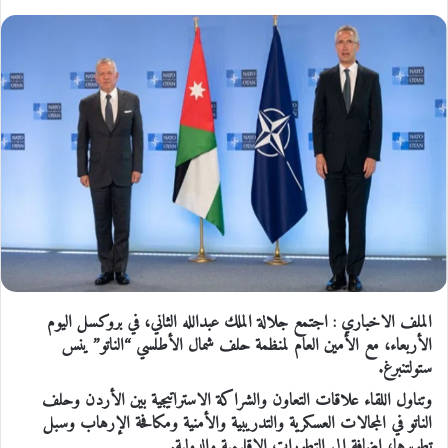
الملف الاخباري : اجتمع جلالة الملك عبدالله الثاني، في بروكسل اليوم
الأربعاء، مع الأمين العام لمنظمة حلف شمال الأطلسي “الناتو” ينس
ستولتنبرغ.
وتناول اللقاء علاقات التعاون والشراكة الاستراتيجية بين الأردن وحلف
الناتو في المجالات العسكرية والتدريبية والأمنية ومكافحة الإرهاب وسبل
تطويرها، إضافة إلى التطورات الإقليمية والدولية.