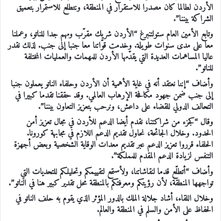
الأردن لطالما كان مصدرا للاستقرار في المنطقة، ونتطلع للاستمرار بتعميق
الشراكة بيننا”.
وتابع الأمين العام ستولتنبرغ “الأردن شريك مقرّب ومهم جدا للناتو، وعملنا
معا على مدى سنوات طويلة. وخدمت قوّاتنا معا جنبا إلى جنب. لذلك نقدر
عاليا المساهمات العديدة التي يقدّمها الأردن للمهمات والعمليات المختلفة
للناتو”.
وأضاف “إننا نعتقد أنه في غاية الأهمية أن الأردن وحلفاء الناتو يعملون جنبا
إلى جنب ضمن جهود مكافحة الإرهاب العالمي. وقد حققنا تقدما كبيرا في
التحالف الدولي للقضاء على داعش، ونرحب بتعزيز التعاون بيننا”.
وقال “كجزء من شراكتنا، نقدم أيضا الدعم للأردن في مجال تعزيز أمن
الحدود. وخلال الجائحة، نحاول تقديم الدعم اللازم في مجابهة كورونا.
الحلفاء قرروا تعزيز الدعم عبر تقديم معدات الوقاية الشخصية وبعض أجهزة
التنفس لزيادة الدعم المقدم للمملكة”.
وأضاف “أتطلّع قدما لنقاشاتنا، ولأستمع لتقييمكم وتحليلكم للتحديات التي
تواجهها المنطقة، لأن رؤيتكم ومعرفتكم بالمنطقة محل تقدير كبير هنا في الناتو”.
وخلال اللقاء، أشاد جلالة الملك بالدور المؤثر الذي يقوم به حلف الناتو في
الحفاظ على الأمن والسلم في المنطقة والعالم.