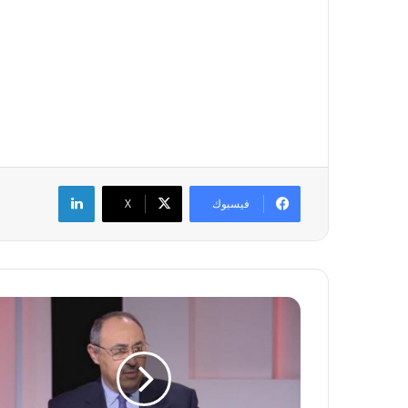
لينكدإن
فيسبوك
‫X
د
و
د
ي
ن
: