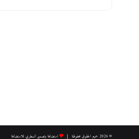
ا
ي
ة
أ
ي
ل
و
ل
© 2026 جميع الحقوق محفوظة |
استضافة وتصميم السطري للاستضافة