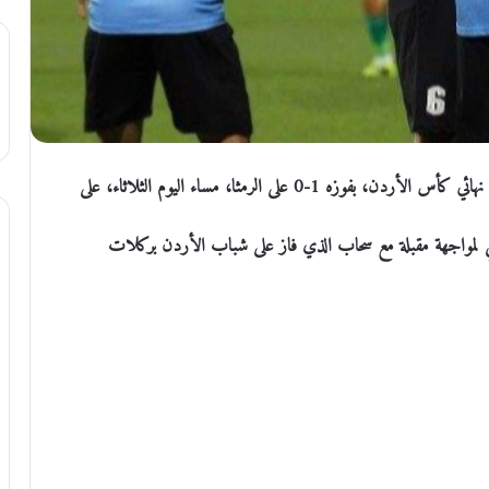
الملف الاخباري : نجح الفيصلي في خطف بطاقة التأهل لربع نهائي كأس الأردن، بفوزه 1-0 على الرمثا، مساء اليوم الثلاثاء، على
عطار في الدقيقة 72، ليقود الفيصلي لمواجهة مقبلة مع سحاب الذي فاز على شباب الأردن بركلات