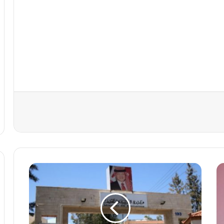
د
ف
ع
ة
ت
ع