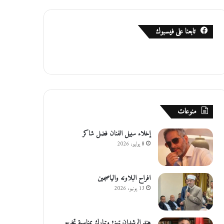
تابعنا على فيسبوك
منوعات
إخلاء سبيل الفنان فضل شاكر
8 يوليو، 2026
افراح البلاونه والياصجين
13 يونيو، 2026
هند الرشدان تهنئ وتبارك بمناسبة تخرج