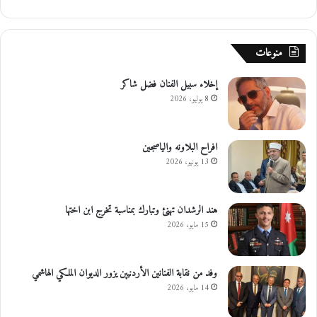
منوعات
إخلاء سبيل الفنان فضل شاكر
8 يوليو، 2026
افراح البلاونه والياصجين
13 يونيو، 2026
هند الرشدان تهنئ وتبارك بمناسبة تخرج ابن اختها
15 مايو، 2026
وفد من نقابة الفنانين الأردنيين يزور الديوان الملكي الهاشمي
14 مايو، 2026