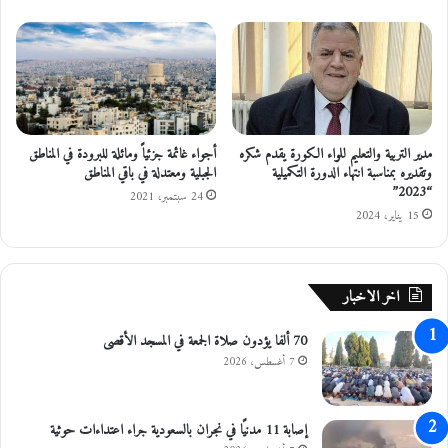
ح
ع
ك
ي
و
ة
ر
و
و
"
ن
ع
ا
م
مدير التربية والتعليم للواء الكورة يقدم شكره
أجواء غائمة جزئياً ومائلة للبرودة في المناطق
ا
وتقديره بمناسبة انتهاء الدورة التكميلية
الجبلية ومعتدلة في باقي المناطق
ن
“2023”
ا
24 سبتمبر، 2021
15 يناير، 2024
ل
ع
ر
ب
اخر الاخبار
ي
ة
70 ألفا يؤدون صلاة الجمعة في المسجد الأقصى
"
7 أغسطس، 2026
إصابة 11 مدنيًا في نجران بالسعودية جراء اعتداءات حوثية