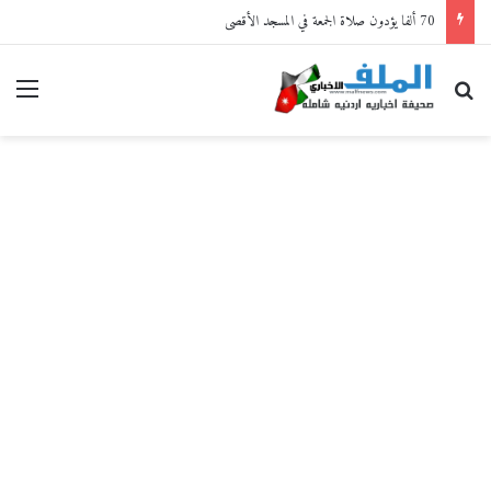
70 ألفا يؤدون صلاة الجمعة في المسجد الأقصى
بحث عن
القا