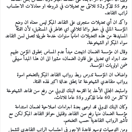
وهو 55 للذكر و52 للانثى مع تعديلات في شروطه او معادلات الاحتساب
لراتب التقاعد.
واكد ان أي تعديلات ستجرى على التقاعد المبكر ليس معناه ان وضع
المؤسسة المالي في خطر وانما لتلاشي اي مخاطر في المستقبل، لأن الفئة
المستهدفة من هذه التعديلات امامها سنوات خدمة طويلة لتصل لسن التقاعد
سواء المبكر او الشيخوخة.
وقال ان مؤسسة الضمان انتهجت مبدأ عدم المساس بحقوق المؤمن عليهم
عند اجراء اي تعديل على قانون الضمان، مشيرا الى ان هذا المبدأ سيبقى
ضمن اولويات المؤسسة.
واضاف ان المؤسسة تدرس ربط رواتب التقاعد المبكر بالتضخم اسوة
برواتب متقاعدي الشيخوخة مما يحقق عدالة اكبر لهذه الفئة.
واستبعد المجالي الأخذ بما اقترحه البنك الدولي من رفع سن تقاعد الشيخوخة
لاكثر من 60 عاما للذكور و55 عاما للاناث.
وكان البنك الدولي قد اوصى بعدة اجراءات اصلاحية لضمان استدامة
مؤسسة الضمان منها رفع سن التقاعد وتقليل حوافز التقاعد المبكر لكن مع
تأشير الرواتب التقاعدية حسب التضخم.
ومن التوصيات توسيع قاعدة الاجور في احتساب الراتب التقاعدي لتشمل