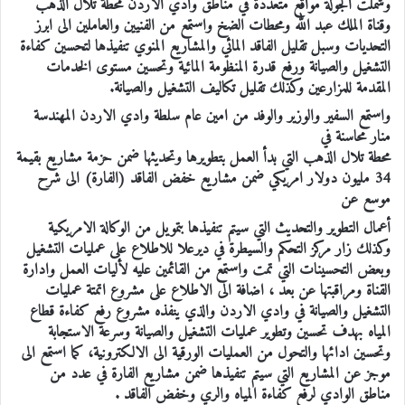
وشملت الجولة مواقع متعددة في مناطق وادي الاردن محطة تلال الذهب
وقناة الملك عبد الله ومحطات الضخ واستمع من الفنيين والعاملين الى ابرز
التحديات وسبل تقليل الفاقد المائي والمشاريع المنوي تنفيذها لتحسين كفاءة
التشغيل والصيانة ورفع قدرة المنظومة المائية وتحسين مستوى الخدمات
المقدمة للمزارعين وكذلك تقليل تكاليف التشغيل والصيانة.
واستمع السفير والوزير والوفد من امين عام سلطة وادي الاردن المهندسة
منار محاسنة في
محطة تلال الذهب التي بدأ العمل بتطويرها وتحديثها ضمن حزمة مشاريع بقيمة
34 مليون دولار امريكي ضمن مشاريع خفض الفاقد (الفارة) الى شرح
موسع عن
أعمال التطوير والتحديث التي سيتم تنفيذها بتمويل من الوكالة الامريكية
وكذلك زار مركز التحكم والسيطرة في ديرعلا للاطلاع على عمليات التشغيل
وبعض التحسينات التي تمت واستمع من القائمين عليه لأليات العمل وادارة
القناة ومراقبتها عن بعد ، اضافة الى الاطلاع على مشروع اتمتة عمليات
التشغيل والصيانة في وادي الاردن والذي ينفذه مشروع رفع كفاءة قطاع
المياه بهدف تحسين وتطوير عمليات التشغيل والصيانة وسرعة الاستجابة
وتحسين ادائها والتحول من العمليات الورقية الى الالكترونية، كما استمع الى
موجز عن المشاريع التي سيتم تنفيذها ضمن مشاريع الفارة في عدد من
مناطق الوادي لرفع كفاءة المياه والري وخفض الفاقد .