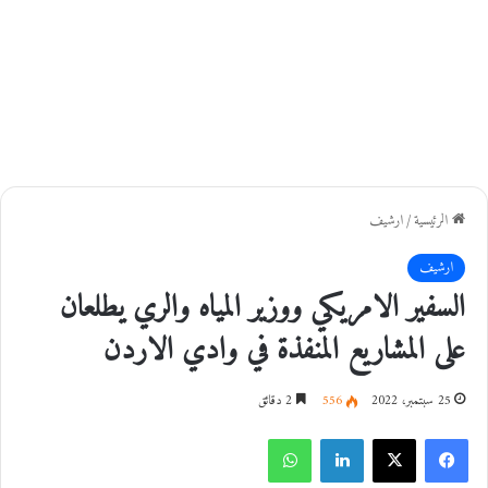
الرئيسية
/
ارشيف
ارشيف
السفير الامريكي ووزير المياه والري يطلعان
على المشاريع المنفذة في وادي الاردن
25 سبتمبر، 2022
556
2 دقائق
فيسبوك
‫X
لينكدإن
واتساب