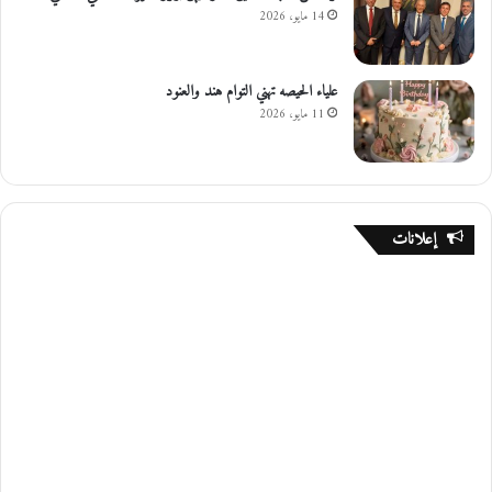
14 مايو، 2026
علياء الحيصه تهني التوام هند والعنود
11 مايو، 2026
إعلانات