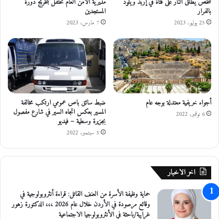
ت
ل
شخص يطلق النار على فتاة في إربد ويلوذ
مديرية الأمن العام تحتفل بتخريج دورة
د
بالفرار
المستجدين
ق
ا
د
25 يوليو، 2023
7 مارس، 2023
م
ر
ـ
ا
ة
ت
+
ا
+
ل
إ
ف
ل
ن
أجواء خريفية معتدلة بوجه عام
ضبط سائق باص عمومي ارتكب مخالفة
ى
ي
المسير بعكس اتجاه السير في شارع مفصول
1
ة
6 نوفمبر، 2022
بجزيرة وسطية – فيديو
3
ف
5 سبتمبر، 2022
أ
ي
ل
ك
ف
ل
م
ي
اخر الاخبار
ش
ة
ت
ا
حماية وظيفة الأسرة من العنف القاتل: قراءة أنثروبولوجية في
ر
ل
وقائع مرصودة في الأردن خلال عام 2026 ،،، الدكتورة زهور
ك
ف
غرايبة/باحثة في الأنثروبولوجيا الاجتماعية
ن