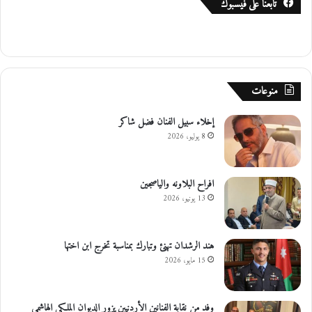
تابعنا على فيسبوك
منوعات
إخلاء سبيل الفنان فضل شاكر
8 يوليو، 2026
افراح البلاونه والياصجين
13 يونيو، 2026
هند الرشدان تهنئ وتبارك بمناسبة تخرج ابن اختها
15 مايو، 2026
وفد من نقابة الفنانين الأردنيين يزور الديوان الملكي الهاشمي