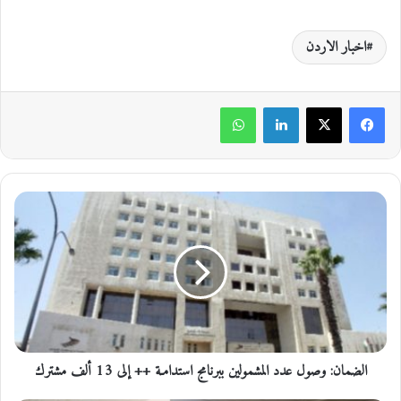
اخبار الاردن
لينكدإن
واتساب
ا
ل
ض
م
ا
ن
:
و
ص
الضمان: وصول عدد المشمولين ببرنامج استدامـة ++ إلى 13 ألف مشترك
و
ل