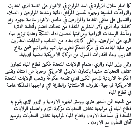
كما اطلع خلال الزيارة في احد المزارع في الاغوار على انظمة الري الحديث
والزراعات الحديثة وجهود تحسين المرافق المائية وخدمة المزارعين و العملاء
والتسهيل على متلقي الخدمة والمزارعين في مناطق الاغوار خاصة جهود رفع
كفاءة مياه الري واثر المشاريع المنفذة من محطات الضخ وأنظمة الفلترة
ومآخذ الوحدات الزراعية ومراقبتها لتحسين اداء الشبكة وعدالة توزيع مياه
الري على المزارعين، والتقى كذلك بعدد من الشباب والشابات المتدربين
من طلبة الجامعات في مركز التحكم لتطوير مهاراتهم وقدراتهم ضمن برنامج
التدريب وبناء القدرات الممول من الوكالة الامريكية للتنمية الدولية.
وثمن وزير المياه والري اهتمام الولايات المتحدة بتمكين قطاع المياه لتجاوز
مختلف التحديات مشيدا بالتعاون الاردني الامريكي ومعربا عن امتنان وتقدير
الحكومة الاردنية للدعم الكبير الذي تقدمه حكومة وشعب الولايات المتحدة
الامريكية لمواجهة الظروف الاستثنائية والطارئة التي تواجهها المملكة خاصة
في قطاع المياه
من ناحيته ثمن السفير هنري ووستر الجهود الاردنية و الدور الذي يقوم به
قطاع المياه في مواجهة مختلف التحديات مؤكدة التزام واهتمام الولايات
المتحدة في مساعدة الاردن وقطاع المياه لمواجهة مختلف التحديات وتوسيع
آفاق التعاون مع الاردن .