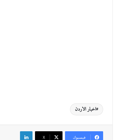
اخبار الاردن
لينكدإن
فيسبوك
‫X