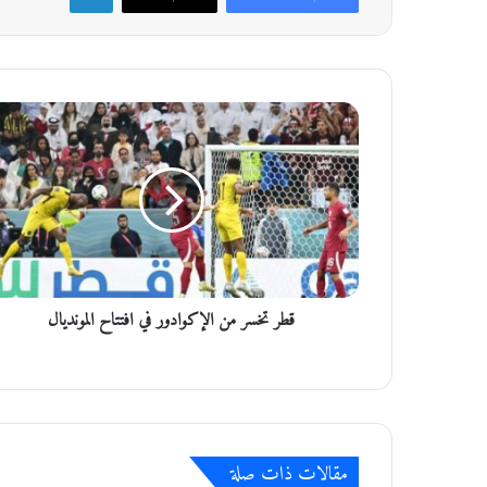
ق
ط
ر
ت
خ
س
ر
م
ن
قطر تخسر من الإكوادور في افتتاح المونديال
ا
ل
إ
ك
و
ا
د
مقالات ذات صلة
و