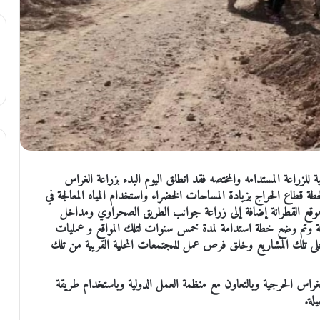
للزراعة المستدامه والمختصه فقد انطلق اليوم البدء بزراعة الغراس
 لخطة قطاع الحراج بزيادة المساحات الخضراء واستخدام المياه المعالجة في
سيتم زراعة ما يقارب 5000 دونم من موقع القطرانة إضافة إلى زراعة جوانب الطريق الصحراوي ومداخل
اقة وتم وضع خطة استدامة لمدة خمس سنوات لتلك المواقع و عمليات
ة على تلك المشاريع وخلق فرص عمل للمجتمعات المحلية القريبة من تلك
 بالغراس الحرجية وبالتعاون مع منظمة العمل الدولية وباستخدام طريقة
لة.