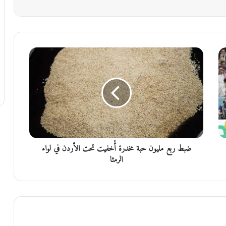
ض
ب
ط
ر
ب
ع
م
ل
ي
ضبط ربع مليون حبة مخدرة أُخفيت تحت الأردن في لواء
و
ن
الرمثا
ح
ب
ة
م
خ
د