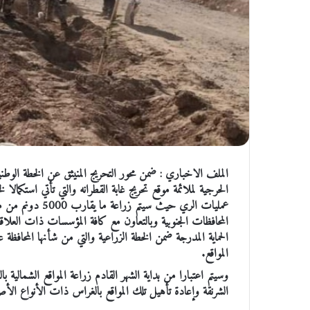
الملف الاخباري : ضمن محور التحريج المنيثق عن الخطة الوطنية 
الحرجية لملائمة موقع تحريج غابة القطرانه والتي تأتي استكمالا
عمليات الري حيث 
المحافظات الجنوبية وبالتعاون مع كافة المؤسسات ذات العل
الحماية المدرجة ضمن الخطة الزراعية والتي من شأنها المحافظ
المواقع.
وسيتم اعتبارا من بداية الشهر القادم زراعة المواقع الشمالية
الشرنقة وإعادة تأهيل تلك المواقع بالغراس ذات الأنواع الأصي