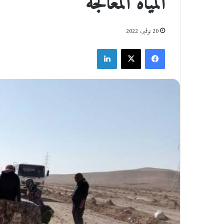
المياة المعالجة
20 نوفمبر، 2022
فيسبوك
‫X
لينكدإن