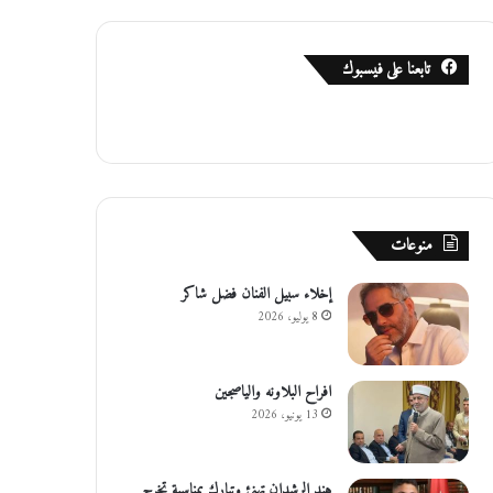
تابعنا على فيسبوك
منوعات
إخلاء سبيل الفنان فضل شاكر
8 يوليو، 2026
افراح البلاونه والياصجين
13 يونيو، 2026
هند الرشدان تهنئ وتبارك بمناسبة تخرج