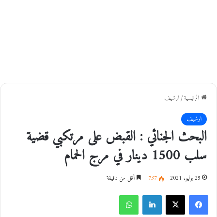
الرئيسية
/
ارشيف
ارشيف
البحث الجنائي : القبض على مرتكبي قضية
سلب 1500 دينار في مرج الحمام
25 يوليو، 2021
737
أقل من دقيقة
فيسبوك
‫X
لينكدإن
واتساب