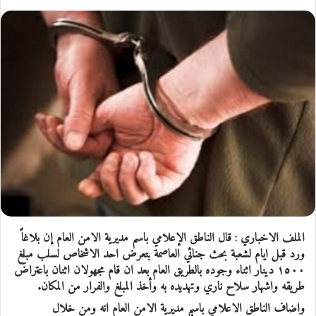
الملف الاخباري : قال الناطق الإعلامي باسم مديرية الامن العام إن بلاغاً
ورد قبل ايام لشعبة بحث جنائي العاصمة بتعرض احد الاشخاص لسلب مبلغ
١٥٠٠ دينار اثناء وجوده بالطريق العام بعد ان قام مجهولان اثنان باعتراض
طريقه واشهار سلاح ناري وتهديده به وأخذ المبلغ والفرار من المكان.
واضاف الناطق الاعلامي باسم مديرية الامن العام انه ومن خلال