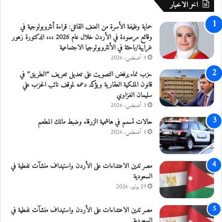
اخر الاخبار
ل
ي
ت
ا
حماية وظيفة الأسرة من العنف القاتل: قراءة أنثروبولوجية في
ز
ب
وقائع مرصودة في الأردن خلال عام 2026 ،،، الدكتورة زهور
ا
ق
غرايبة/باحثة في الأنثروبولوجيا الاجتماعية
م
ص
ه
د
5 أغسطس، 2026
م
ا
حزب نماء يرفض التصويت على تعديل تعريف “الطريق” في
ب
ل
قانون الملكية العقارية ويؤكد دعمه لموقف نائب الحزب علي
ا
س
سليمان الغزاوي
ل
ي
3 أغسطس، 2026
ت
ا
د
ح
حالات تسمم في هاشمية الزرقاء وضبط مالك المطعم
ا
ة
1 أغسطس، 2026
ب
ا
ي
ل
ر
د
مصر تدين الاعتداءات على الأردن واستهداف منشآت نفطية في
ا
ي
السعودية
ل
ن
29 يوليو، 2026
و
ي
ق
ة
مصر تدين الاعتداءات على الأردن واستهداف منشآت نفطية في
ا
السعودية