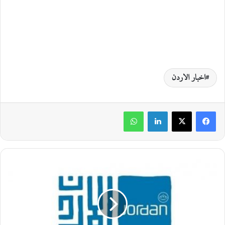
اخبار الاردن
لينكدإن
واتساب
ا
ل
س
ي
ا
ح