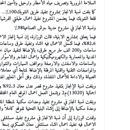
السلامة المرورية وتصريف مياه الأمطار وترحيل وتأمين الخ
كما بلغت 
قلعة الشوبك فيما يتضمن المشروع تنفيذ اعمال طبقتي الفرشيا
ونسبة الانجاز في مشروع مدينة جرش الصناعية98٪
فيما يتعلق بمشاريع الابنية، قالت الوزارة، إن نسبة إنجاز ال
ساحات و200 الف متر مربع طرق، بالإضافة لتنفيذ مبا
المدنية والمعمارية والكهروميكنيكية واعمال الهناجر والاسوار
والساحات والاسفلت والارصفة ومواقف السيارات والشوارع
والمواصفات التقنية والفنية المرفقة بالإضافة لمتابعة أي معام
الصيانة والادامة للأعمال المنفذة، وذلك وفق أعلى المعايير الهندس
وبلغت 
اجمالية (13020)م2 ويشمل العمل اعمال الموقع العام المختلفة مثل الساحات والأرصفة.
وحدة سكنية بالإضافة إلى إنشاء البنية التحتية للموقع كاملاً والذي يستوعب (800) وحدة سكنية وأعم