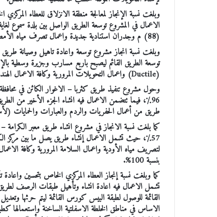
الاعمال في المشروع توسعة الطريق الواصل بين بلدة سموع لغا
(88) م وجدران استنادية جديدة واعمال تصرف مياه الأمطار وإنشاء التحويلات اللازمة وفق اعلى المعايير الهندسية المتبعة.
توسعة الطريق القائم ليصبح باربع مسارب وجزيرة وسطية بالإ
(Ductile) واعمال التحويلات المرورية وكافة الاعمال الهندسية اللازمة وفق اعلى المعايير المتبعة عالميا.
وحول مشروع تنفيذ طريق كثربا – الاغوار الكائن في محافظة ال
96٪، فيما تتضمن الاعمال فيه انشاء الجزء الأخير من الطر
طريق من أعمال الحفريات والردم والعبارات والحمايات (ل
كما بلغت نسبة الانجاز في مشروع انشاء طريق معبر الكرامة – 
57٪، حيث تشمل الاعمال ‫إنشاء طريق يصل
بنسبة 100%.‬
القائمة للوصول لطبقة البيس كورس القائمة ليتم حرثها وتعد
الاساس في مناطق الخلطة الاسفلتية الساخنة واستعمالها كط