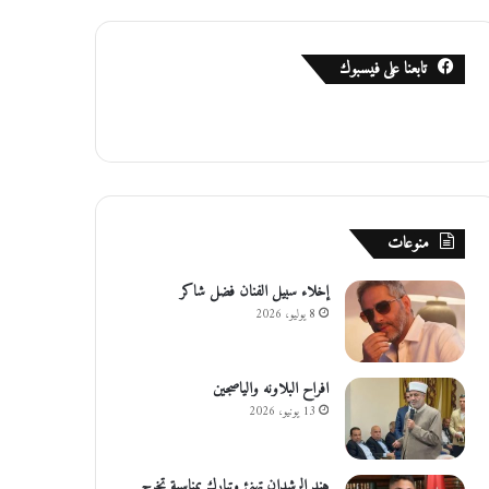
تابعنا على فيسبوك
منوعات
إخلاء سبيل الفنان فضل شاكر
8 يوليو، 2026
افراح البلاونه والياصجين
13 يونيو، 2026
هند الرشدان تهنئ وتبارك بمناسبة تخرج