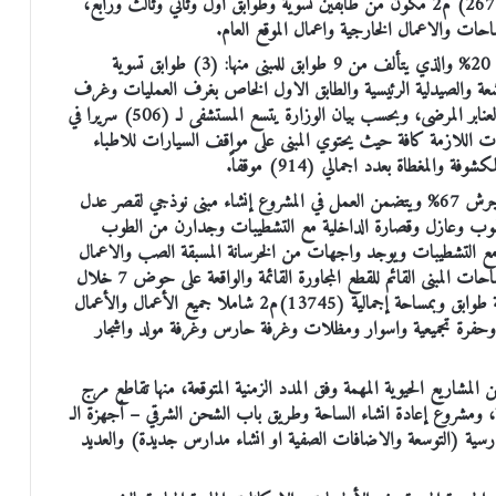
يتكون من المبنى الرئيسي (المستشفى) بمساحة إجمالية (26798.8) م2 مكون من طابقين تسوية وطوابق اول وثاني وثالث ورابع،
حات والاعمال الخارجية واعمال الموقع العام.
فيما بلغت نسبة الانجاز بمشروع مستشفى الأميرة بسمة الجديد 20% والذي يتألف من 9 طوابق للمبنى منها: (3) طوابق تسوية
شعة والصيدلية الرئيسية والطابق الاول الخاص بغرف العمليات وغرف
العناية الحثيثة والمتوسطة وطابق الخدمات، و(3) طوابق عليا لعنابر المرضى، وبحسب بيان الوزارة يتسع المستشفى لـ (506) سريرا في
لمتوسطة، والخدمات اللازمة كافة حيث يحتوي المبنى على مواقف السيارات للاطباء
المغطاة بعدد اجمالي (914) موقفاً.
كما بلغت نسبة الانجاز بمشروع إنشاء مبنى نوذجي لقصر عدل جرش 67% ويتضمن العمل في المشروع إنشاء مبنى نوذجي لقصر عدل
وب وعازل وقصارة الداخلية مع التشطيبات وجدارن من الطوب
 مع التشطيبات ويوجد واجهات من الخرسانة المسبقة الصب والاعمال
الخارجية بالاضافة الى اعمال الكهروميكانيك مع ربطها مع ساحات المبنى القائم للقطع المجاورة القائمة والواقعة على حوض 7 خلال
ابو حنيفة قرية الكتة محافظة جرش ويتكون المشروع من ثلاثة طوابق وبمساحة إجمالية (13745)م2 شاملا جميع الأعمال والأعمال
حفرة تجميعية واسوار ومظلات وغرفة حارس وغرفة مولد واشجار
 المشاريع الحيوية المهمة وفق المدد الزمنية المتوقعة، منها تقاطع مرج
عية، ومشروع إعادة انشاء الساحة وطريق باب الشحن الشرقي – أجهزة الـ
المدرسية (التوسعة والاضافات الصفية او انشاء مدارس جديدة) والعديد