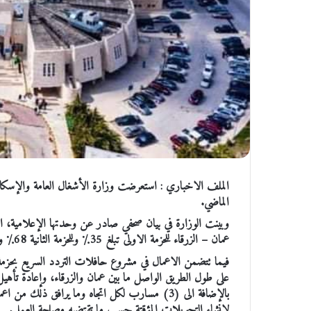
الملف الاخباري : استعرضت وزارة الأشغال العامة والإسكان، 
الماضي.
وبينت الوزارة في بيان صحفي صادر عن وحدتها الإعلامية، ال
عمان – الزرقاء للحزمة الاولى تبلغ 35٪ وللحزمة الثانية 68٪ والثالثة 65٪، وفي الحزمة الرابعة 80%.
فيما تتضمن الاعمال في مشروع حافلات التردد السريع بحزم
على طول الطريق الواصل ما بين عمان والزرقاء، وإعادة تأه
بالإضافة الى (3) مسارب لكل اتجاه وما يرافق ذل
لإنشاء التحويلات المؤقتة حسب ما تقتضيه مصلحة العمل.