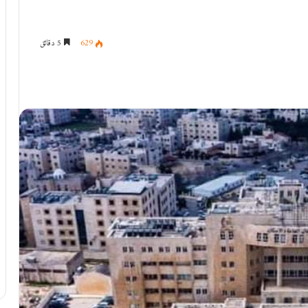
629
5 دقائق