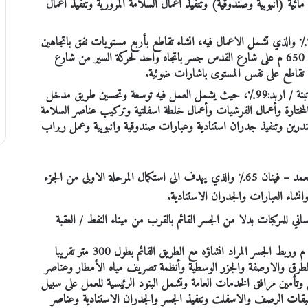
ل منشات مائية (انبوبية وصندوقية) وتنفيذ أعمال السلامة المرورية وتنفيذ أعمال
هذا وبلغت نسبة الانجاز بمشروع تقاطع الارسال / الحرية 75٪ والذي تشمل الاعمال فيه، انشاء تقاطع بأربع مستويات نفق باتجاهين
وبطول 130 م تقريبا على شارع الحرية جسر باتجاهين وبطول 650 م على شارع القدس جسر باتجاه واحد لحركة السير من شارع
كمان بلغت نسبة انجاز العطاء الخاص بتوسعة وتحسين مدخل تبنة / اربد:99٪، حيث يشمل العمل فيه توسعة وتحسين طريق مدخل
لمختارة وأعمال الفرشيات وأعمال خلطة اسفلتية وتركيب عناصر السلامة
ين وتنفيذ جدران استنادية وعبارات صندوقية وانبوبية وعمل ربراب
هذا وبلغت نسبة الانجاز بمشروع تنفيذ طريق الشوبك – ام العمد – فينان 65٪ والذي يهدف الى استكمال المرحلة الاولى من الجزء
وانشاء العبارات والجدران الاستنادية.
اني للمركبات بدلا من الجسر القائم بالقرب من ميناء النفط / العقبة
يشمل العمل بناء جسر خرساني بطول 80 م وعرض 20,80 م وربط الجسر المراد انشاؤه مع الطريق القائم بطول 300 متر تقريبا
الطرق والارصفة والجزر الوسطية وأنظمة تصريف مياه الأمطار وعناصر
تأمين مرافق الخدمات العامة وتشمل البنود الرئيسية للعمل على سبيل
وطبقات الرصف والاسفلت وتنفيذ الجسر والجدران الاستنادية وعناصر