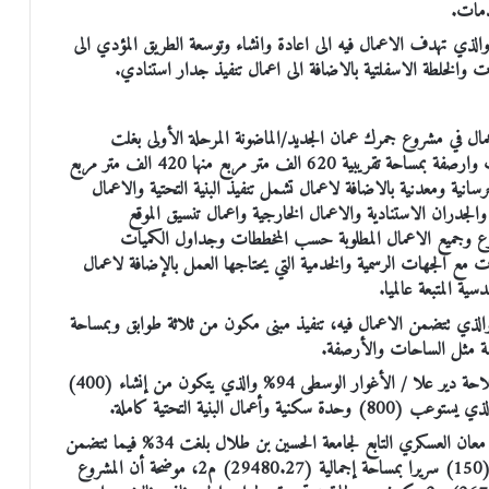
دمات.
نسبة الانجاز بمشروع تنفيذ طريق الشوبك100٪… والذي تهدف الاعمال فيه الى اعادة وانشاء وتوسعة الطريق المؤدي الى
ت والخلطة الاسفلتية بالاضافة الى اعمال تنفيذ جدار استنادي.
اعمال في مشروع جمرك عمان الجديد/الماضونة المرحلة الأولى بغلت
82.6%، فيما تشمل الاعمال فيه انشاء وتنفيذ طرق وساحات وارصفة بمساحة تقريبية 620 الف متر مربع منها 420 الف متر مربع
نٍ خرسانية ومعدنية بالاضافة لاعمال تشمل تنفيذ البنية التحتية والاعمال
 والجدران الاستنادية والاعمال الخارجية واعمال تنسيق الموقع
 وجميع الاعمال المطلوبة حسب المخططات وجداول الكميات
لات مع الجهات الرسمية والخدمية التي يحتاجها العمل بالإضافة لاعمال
ية المتبعة عالميا.
نسبة الإنجاز بتنفيذ مشروع قصر عدل معان 92.3% والذي تتضمن الاعمال فيه، تنفيذ مبنى مكون من ثلاثة طوابق وبمساحة
وبلغت نسبة انجاز في مشروع تنفيذ وحدات سكنية لمنطقة الملاحة دير علا / الأغوار الوسطى 94% والذي يتكون من إنشاء (400)
ال البنية التحتية كاملة.
ولفتت الوزارة إلى أن نسبة الانجاز في مشروع تنفيذ مستشفى معان العسكري التابع لجامعة الحسين بن طلال بلغت 34% فيما تتضمن
الاعمال فيه تنفيذ اعمال انشاء مستشفى معان العسكري بسعة (150) سريرا بمساحة إجمالية (29480.27) م2، موضحة أن المشروع