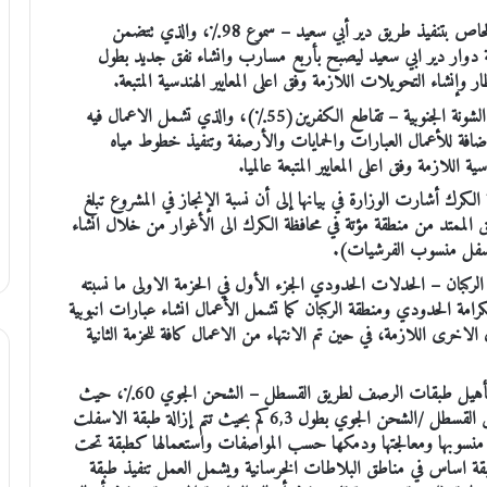
وبلغت نسبة الإنجاز لمعالجة منطقة الانزلاق للعطاء المركزي الخاص بتنفيذ طريق دير أبي سعيد – سموع 98٪، والذي تتضمن
ية دوار دير ابي سعيد ليصبح بأربع مسارب وانشاء نفق جديد بطول
وبلغت نسبة انجاز مشروع توسعة واعادة تاهيل وصيانة طريق الشونة الجنوبية – تقاطع الكفرين(55٪)، والذي تشمل الاعمال فيه
ضافة للأعمال العبارات والحمايات والأرصفة وتنفيذ خطوط مياه
كرك أشارت الوزارة في بيانها إلى أن نسبة الإنجاز في المشروع تبلغ
يق الممتد من منطقة مؤتة في محافظة الكرك الى الأغوار من خلال انشاء
أسفل منسوب الفرشيات).
الركبان – الحدلات الحدودي الجزء الأول في الحزمة الاولى ما نسبته
 ما بين مركز الكرامة الحدودي ومنطقة الركبان كما تشمل الأعمال انشاء عبارات انبوبية
لتصريف مياه الأودية واعمال السلامة المرورية وكافة الاعمال الاخرى اللازمة‬، في حين تم الانتهاء من الاعمال كافة للحزمة الثانية
كما وبلغت نسبة إنجاز العطاء المركزي الخاص بتحسين واعادة تأهيل طبقات الرصف لطريق القسطل – الشحن الجوي 60٪، حيث
تشمل الاعمال فيه اعادة انشاء وتأهيل طبقات الرصف لطريق القسطل /الشحن الجوي بطول 6,3كم بحيث تتم إزالة طبقة الاسفلت
يل منسوبها ومعالجتها ودمكها حسب المواصفات واستعمالها كطبقة تحت
بقة اساس في مناطق البلاطات الخرسانية ويشمل العمل تنفيذ طبقة