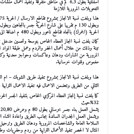
اسفلتية بطول 6,3 كم في مناطق متفرقة وتنفيذ أعما
التحويلات المرورية اللازمة
الحرية (الجمرك) باتجاه تقاطع ناعور وبطول 480 م اضافة الى تقاطع على نفس المستوى باشارات ضوئية.
تبنة وذلك من خلال أعمال الحفر والردم وعمل طبقة المواد ا
المرورية من اشارات ودهان وعاكسات وحواجز معدنية وكندر
مغموس وقنوات خرسانية.
الثاني من الطريق وتتضمن الاعمال فيه تنفيذ الاعمال الترابية 
كما بلغت نسبة إنجاز العطاء المركزي الخاص بتنفيذ الجسر الخرس
32%حيث
ويشمل العمل الجدران الساندة بجانب الطريق واعادة انشاء 
السلامة العامة والشاخصات المرورية ودهان الطريق وترحيل و
المثال لا الحصر تنفيذ الأعمال الترابية من ردم وحفريات 