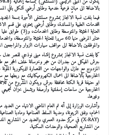
بالاضافة الى مبانٍ فرعية خدمية وطابق أرضي تشكل باقي المسا
للخدمات الطبية والمساندة، وطابق أرضي يحتوي على قسم الا
عنابر المرضى منها 60 سريرا للعناية الحثيثة وا
والموظفين بالاضافة الى مواقف سيارات الزوار والمراجعين المكشوفة و
جرش الهيكل من جدران من حجر وخرسانة خلف الحجر مع ط
المزدوج مع عازل والواجهات من القصارة الديكورية الملونة
الخارجية من ساحات إسفلتية وأرصفة ويشمل خزان تجميعي و
وغيرها.
وأشارت الوزارة إلى أنه تم العام الماضي الانتهاء من العديد من
الحمام، ونفق الزيتونة، ومدينة السلط الصناعية ومادبا الصنا
(X-RAY) في مركز حدود العمري والعديد من المشاريع 
من المشاريع الصحية، والوحدات السكنية.