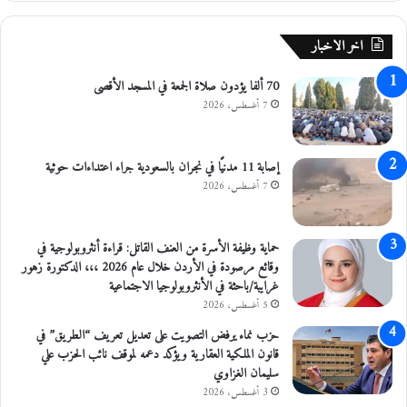
ص
ي
م
ل
اخر الاخبار
ن
ذ
70 ألفا يؤدون صلاة الجمعة في المسجد الأقصى
ع
ا
7 أغسطس، 2026
م
2
0
إصابة 11 مدنيًا في نجران بالسعودية جراء اعتداءات حوثية
1
7 أغسطس، 2026
5
حماية وظيفة الأسرة من العنف القاتل: قراءة أنثروبولوجية في
وقائع مرصودة في الأردن خلال عام 2026 ،،، الدكتورة زهور
غرايبة/باحثة في الأنثروبولوجيا الاجتماعية
5 أغسطس، 2026
حزب نماء يرفض التصويت على تعديل تعريف “الطريق” في
قانون الملكية العقارية ويؤكد دعمه لموقف نائب الحزب علي
سليمان الغزاوي
3 أغسطس، 2026