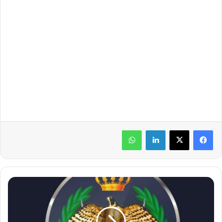
لينكدإن
واتساب
ف
ر
ي
ق