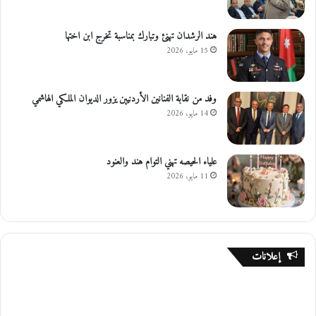
هند الرشدان تهنئ وتبارك بمناسبة تخرج ابن اختها
15 مايو، 2026
وفد من نقابة الفنانين الأردنيين يزور الديوان الملكي الهاشمي
14 مايو، 2026
علياء الحيصه تهني التوام هند والعنود
11 مايو، 2026
إعلانات