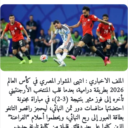
الملف الاخباري : انتهى المشوار المصري في كأس العالم
2026 بطريقة درامية، بعدما قلب المنتخب الأرجنتيني
تأخره إلى فوز مثير بنتيجة (3-2)، في مباراة مجنونة
احتضنتها منافسات دور ثمن النهائي، ليحجز راقصو التانغو
بطاقة العبور إلى ربع النهائي، ويحطموا أحلام “الفراعنة”
الذين كانوا على بعد دقائق قليلة من كتابة تاريخ جديد.