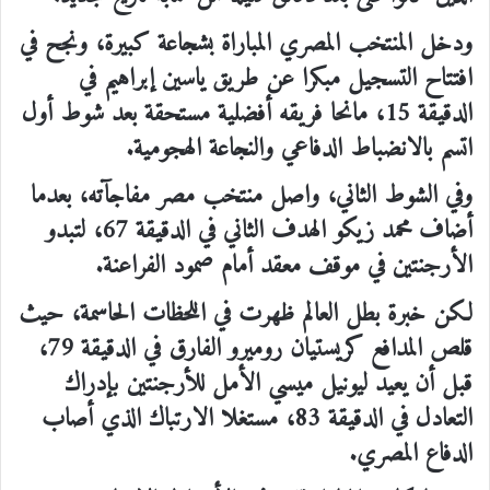
ودخل المنتخب المصري المباراة بشجاعة كبيرة، ونجح في
افتتاح التسجيل مبكرا عن طريق ياسين إبراهيم في
الدقيقة 15، مانحا فريقه أفضلية مستحقة بعد شوط أول
اتسم بالانضباط الدفاعي والنجاعة الهجومية.
وفي الشوط الثاني، واصل منتخب مصر مفاجآته، بعدما
أضاف محمد زيكو الهدف الثاني في الدقيقة 67، لتبدو
الأرجنتين في موقف معقد أمام صمود الفراعنة.
لكن خبرة بطل العالم ظهرت في اللحظات الحاسمة، حيث
قلص المدافع كريستيان روميرو الفارق في الدقيقة 79،
قبل أن يعيد ليونيل ميسي الأمل للأرجنتين بإدراك
التعادل في الدقيقة 83، مستغلا الارتباك الذي أصاب
الدفاع المصري.