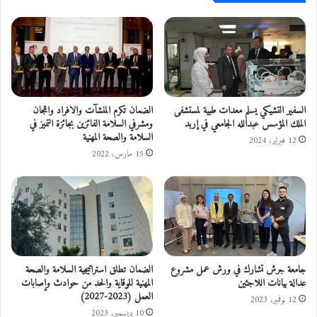
ب
أ
ع
ر
ل
ج
ى
ي
ن
ل
ظ
ة
ي
ف
ر
ي
السفير التشيكي يسلم معدات طبية لمستشفى
الضمان تكرم المنشآت والافراد واللجان
ه
الملك المؤسس عبدالله الجامعي في إربد
ومشرفي السلامة الفائزين بجائزة التميز في
ا
السلامة والصحة المهنية
ا
ل
12 فبراير، 2024
ل
م
15 مارس، 2022
ف
ف
ل
ر
س
ق
ط
و
ي
ا
ن
ر
ي
ب
جامعة جرش تشارك في ورش عمل مشروع
الضمان تطلق استراتيجية السلامة والصحة
ض
د
عدالة بيانات اللاجئين
المهنية للوقاية والحد من حوادث وإصابات
م
العمل (2023-2027)
ن
12 نوفمبر، 2023
10 ديسمبر، 2023
ت