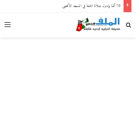
70 ألفا يؤدون صلاة الجمعة في المسجد الأقصى
بحث عن
القا