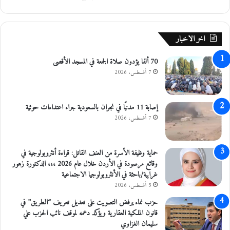
ص
ف
ي
اخر الاخبار
ا
ت
70 ألفا يؤدون صلاة الجمعة في المسجد الأقصى
ك
7 أغسطس، 2026
أ
س
ا
س
إصابة 11 مدنيًا في نجران بالسعودية جراء اعتداءات حوثية
ي
7 أغسطس، 2026
ا
حماية وظيفة الأسرة من العنف القاتل: قراءة أنثروبولوجية في
وقائع مرصودة في الأردن خلال عام 2026 ،،، الدكتورة زهور
غرايبة/باحثة في الأنثروبولوجيا الاجتماعية
5 أغسطس، 2026
حزب نماء يرفض التصويت على تعديل تعريف “الطريق” في
قانون الملكية العقارية ويؤكد دعمه لموقف نائب الحزب علي
سليمان الغزاوي