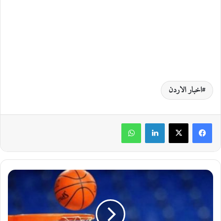
اخبار الاردن
لينكدإن
واتساب
ا
ل
م
ن
ت