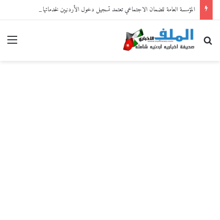
المؤسسة العامة للضمان الاجتماعي تعتمد تسجيل دخول الأردنيين لخدماتها الإلكترونية من خلال “سند”
بحث عن
القا