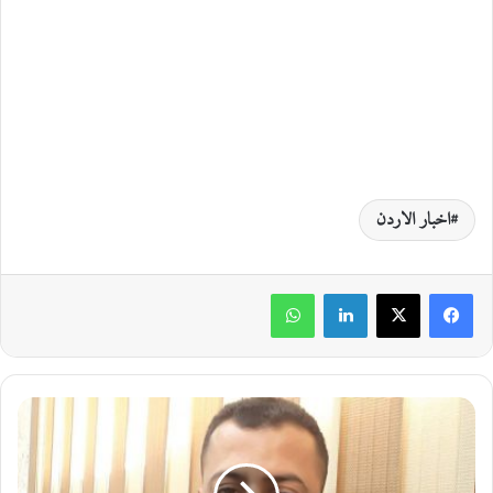
اخبار الاردن
لينكدإن
واتساب
ا
ل
إ
ص