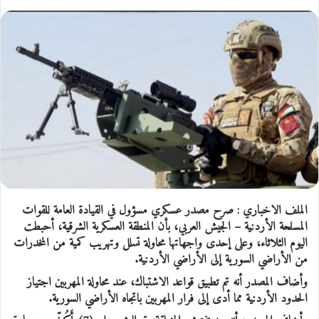
الملف الاخباري : صرح مصدر عسكري مسؤول في القيادة العامة للقوات
المسلحة الأردنية – الجيش العربي، بأن المنطقة العسكرية الشرقية، أحبطت
اليوم الثلاثاء، وعلى إحدى واجهاتها محاولة تسلل وتهريب كمية من المخدرات
من الأراضي السورية إلى الأراضي الأردنية.
وأضاف المصدر أنه تم تطبيق قواعد الاشتباك، عند محاولة المهربين اجتياز
الحدود الأردنية مما أدى إلى فرار المهربين باتجاه الأراضي السورية.