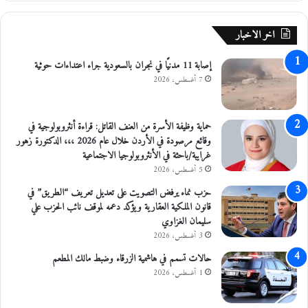
ل
ا
اخر الاخبار
ل
غ
إصابة 11 مدنيًا في نجران بالسعودية جراء اعتداءات حوثية
د
7 أغسطس، 2026
ا
ء
حماية وظيفة الأسرة من العنف القاتل: قراءة أنثروبولوجية في
وقائع مرصودة في الأردن خلال عام 2026 ،،، الدكتورة زهور
غرايبة/باحثة في الأنثروبولوجيا الاجتماعية
5 أغسطس، 2026
حزب نماء يرفض التصويت على تعديل تعريف “الطريق” في
قانون الملكية العقارية ويؤكد دعمه لموقف نائب الحزب علي
سليمان الغزاوي
3 أغسطس، 2026
حالات تسمم في هاشمية الزرقاء وضبط مالك المطعم
1 أغسطس، 2026