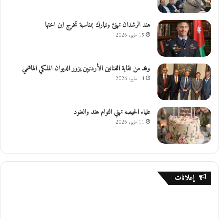
هند الرشدان تهنئ وتبارك بمناسبة تخرج ابن اختها
15 مايو، 2026
وفد من نقابة الفنانين الأردنيين يزور الديوان الملكي الهاشمي
14 مايو، 2026
علياء الحيصه تهني التوام هند والعنود
11 مايو، 2026
إعلانات