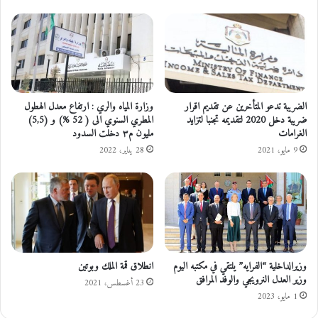
ا
ق
ا
ت
د
ع
و
ة
الضريبة تدعو المتأخرين عن تقديم اقرار
وزارة المياه والري : ارتفاع معدل الهطول
ضريبة دخل 2020 لتقديمه تجنبا لتزايد
المطري السنوي الى ( 52 %) و (5,5)
ل
الغرامات
مليون م٣ دخلت السدود
ح
ف
9 مايو، 2021
28 يناير، 2022
ل
ز
ف
ا
ف
ه
و
وزيرالداخلية “الفرايه” يلتقي في مكتبه اليوم
انطلاق قمة الملك وبوتين
ت
وزير العدل النرويجي والوفد المرافق
ن
23 أغسطس، 2021
1 مايو، 2023
ا
و