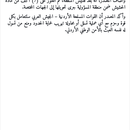
وأضاف المصدر، أنه بعد تفتيش المنطقة، تم العثور على (7) أَكُفّ من مادة
الحشيش ضمن منطقة المسؤولية جرى تحويلها إلى الجهات المختصة.
وأكد المصدر أن القوات المسلحة الأردنية – الجيش العربي ستتعامل بكل
قوة وحزم مع أي عملية تسلل أو محاولة تهريب لحماية الحدود ومنع من تسول
له نفسه العبث بالأمن الوطني الأردني.