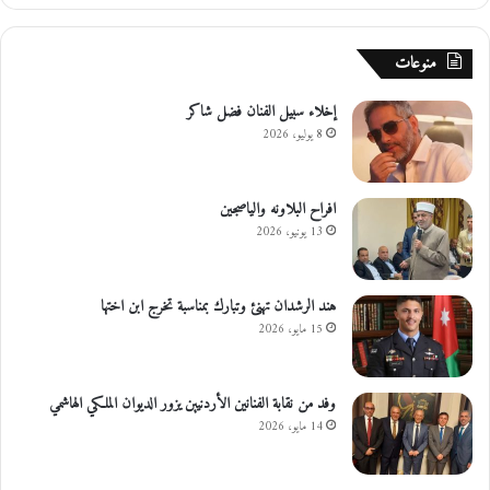
منوعات
إخلاء سبيل الفنان فضل شاكر
8 يوليو، 2026
افراح البلاونه والياصجين
13 يونيو، 2026
هند الرشدان تهنئ وتبارك بمناسبة تخرج ابن اختها
15 مايو، 2026
وفد من نقابة الفنانين الأردنيين يزور الديوان الملكي الهاشمي
14 مايو، 2026