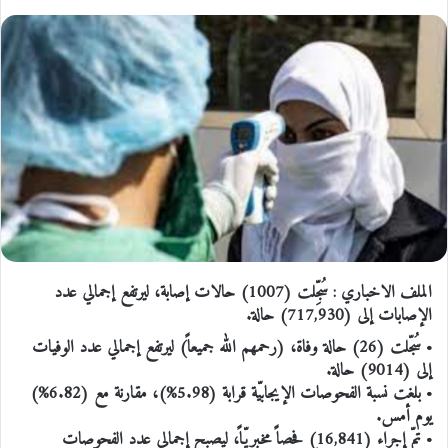
الملف الاخباري : سُجِّلت (1007) حالات إصابة، ليرتفع إجمالي عدد
الإصابات إلى (717,930) حالة.
• سُجّلت (26) حالة وفاة، (رحمهم الله جميعاً) ليرتفع إجمالي عدد الوفيات
إلى (9014) حالة.
• بلغت نسبة الفحوصات الإيجابيّة قرابة (5.98%)، مقارنة مع (6.82%)
يوم أمس.
• تمّ إجراء (16,841) فحصاً مخبريّاً، ليصبح إجمالي عدد الفحوصات