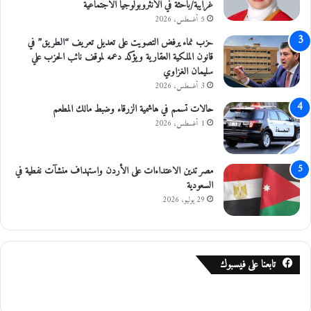
ا
ا
غرايبة/باحثة في الأنثروبولوجيا الاجتماعية
ت
ئ
5 أغسطس، 2026
ا
ق
حزب نماء يرفض التصويت على تعديل تعريف “الطريق” في
ل
قانون الملكية العقارية ويؤكد دعمه لموقف نائب الحزب علي
ع
سليمان الغزاوي
ا
3 أغسطس، 2026
ل
ي
حالات تسمم في هاشمية الزرقاء وضبط مالك المطعم
ة
1 أغسطس، 2026
مصر تدين الاعتداءات على الأردن واستهداف منشآت نفطية في
السعودية
29 يوليو، 2026
تابعنا على فيسبوك