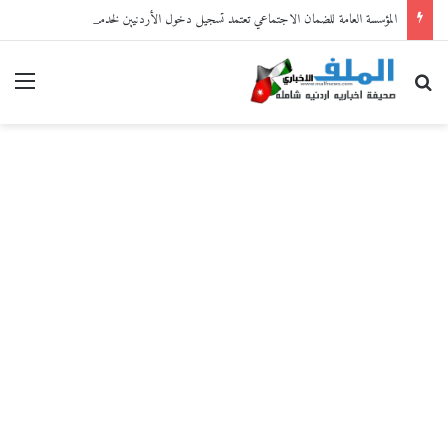
المؤسسة العامة للضمان الاجتماعي تعتمد تسجيل دخول الأردنيين لخدماتها الإلكترونية من خلال “سند”
بحث عن
القا