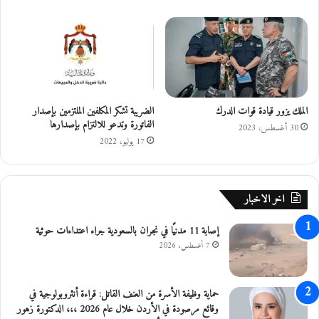
ت
م
م
ل
ي
ي
ل
ن
ل
م
ل
ع
ب
ا
الملك يزور قيادة قوات الدرك
الضريبة تشكر المكلفين الملتزمين بإصدار
ر
ل
الفاتورة وتدعو للالتزام بإصدارها
و
ب
30 أغسطس، 2023
د
س
17 يوليو، 2022
ة
ط
ع
ا
ل
ت
اخر الاخبار
ى
ب
ا
ش
إصابة 11 مدنيًا في نجران بالسعودية جراء اعتداءات حوثية
ل
ك
مُ
ل
7 أغسطس، 2026
ر
غ
ت
ي
ف
ر
حماية وظيفة الأسرة من العنف القاتل: قراءة أنثروبولوجية في
ع
ل
وقائع مرصودة في الأردن خلال عام 2026 ،،، الدكتورة زهور