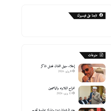
تابعنا على فيسبوك
منوعات
إخلاء سبيل الفنان فضل شاكر
8 يوليو، 2026
افراح البلاونه والياصجين
13 يونيو، 2026
هند الرشدان تهنئ وتبارك بمناسبة تخرج