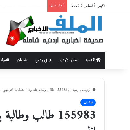
الخميس, أغسطس 6 2026
حماية وظيفة الأسرة من العنف القاتل: قراءة أنثروبولوجية في 
أخبار عاجلة
الرئيسية
اخبار الاردن
عربي ودولي
فلسطين
اقتصاد
الرئيسية
/
ارشيف
/
155983 طالب وطالبة يتقدمون لامتحانات التوجيهي الخميس
ارشيف
155983 طالب وطال