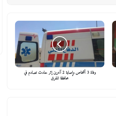
و
ف
ا
ة
3
أ
ش
خ
ا
وفاة 3 أشخاص وإصابة 2 آخرين إثر حادث تصادم في
ص
و
محافظة المفرق
إ
ص
ا
ب
ة
2
آ