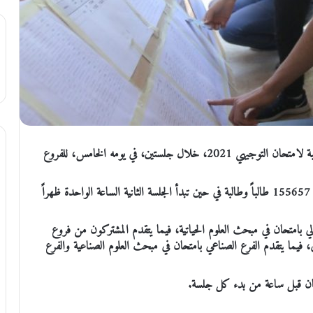
الملف الاخباري- يتوجه اليوم الخميس، 155983 طالباً وطالبة لامتحان التوجيهي 2021، خلال جلستين، في يومه الخامس، للفروع
وتبدأ الجلسة الاولى الساعة العاشرة صباحا حيث سيتقدم فيها 155657 طالباً وطالبة في حين تبدأ الجلسة الثانية الساعة الواحدة ظهراً
لي بامتحان في مبحث العلوم الحياتية، فيما يتقدم المشتركون من فروع
 فيما يتقدم الفرع الصناعي بامتحان في مبحث العلوم الصناعية والفرع
متحان قبل ساعة من بدء كل جلسة.