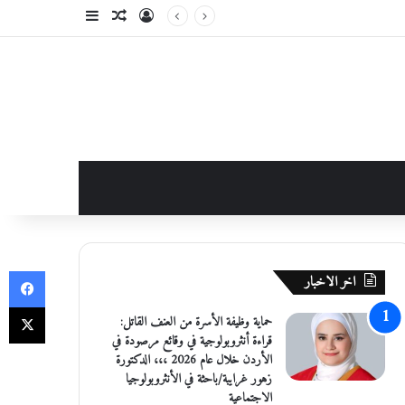
تسجيل الدخول
مقال عشوائي
إضافة عمود جانبي
في
اخر الاخبار
‫X
حماية وظيفة الأسرة من العنف القاتل:
قراءة أنثروبولوجية في وقائع مرصودة في
الأردن خلال عام 2026 ،،، الدكتورة
زهور غرايبة/باحثة في الأنثروبولوجيا
الاجتماعية