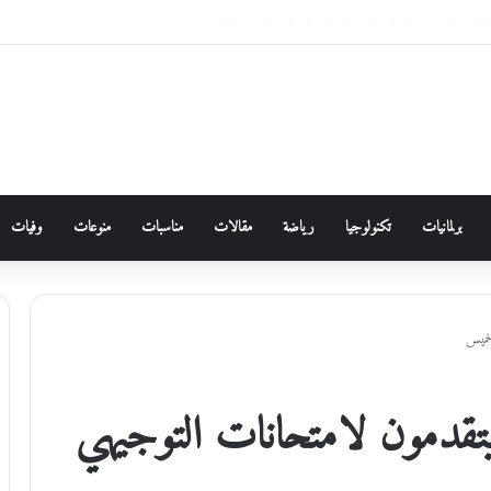
وقائع مرصودة في الأردن خلال عام 2026 ،،، الدكتورة زهور غرايبة/باحثة في الأنثروبولوجيا الاجتماعية
برلمانيات
تكنولوجيا
رياضة
مقالات
مناسبات
منوعات
وفيات
بة يتقدمون لامتحانات التوجيهي