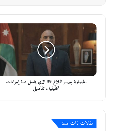
ا
ل
خ
ص
ا
و
ن
ة
ي
الخصاونة يصدر البلاغ 39 الذي يشمل عدة إجراءات
ص
د
تخفيفية.. تفاصيل
ر
ا
ل
ب
ل
مقالات ذات صلة
ا
غ