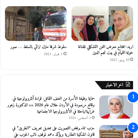
ا
ي
ل
م
م
د
ي
ا
ا
ع
ش
ف
اربد: افتتاح معرض الفن التشكيلي للفنانة
سقوط شرفة منزل تراثي بالسلط … صور
ي
خولة القيام في بيت نجم الدين
م
1 فبراير، 2023
10 يونيو، 2022
و
س
ك
و
اخر الاخبار
حماية وظيفة الأسرة من العنف القاتل: قراءة أنثروبولوجية في
وقائع مرصودة في الأردن خلال عام 2026 ،،، الدكتورة زهور
غرايبة/باحثة في الأنثروبولوجيا الاجتماعية
5 أغسطس، 2026
حزب نماء يرفض التصويت على تعديل تعريف “الطريق” في
قانون الملكية العقارية ويؤكد دعمه لموقف نائب الحزب علي