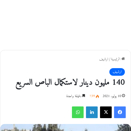
الرئيسية
/
ارشيف
ارشيف
140 مليون دينار لاستكمال الباص السريع
10 يوليو، 2021
739
دقيقة واحدة
فيسبوك
‫X
لينكدإن
واتساب