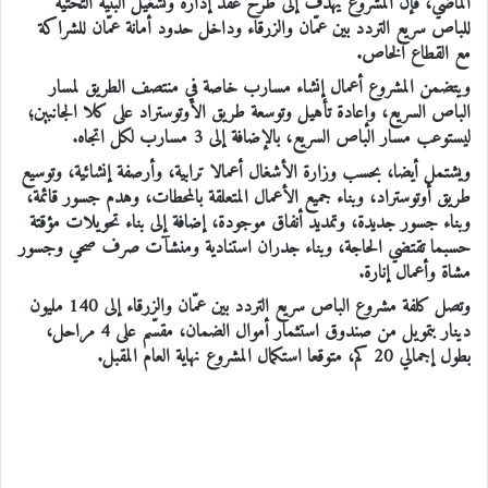
الماضي، فإن المشروع يهدف إلى طرح عقد إدارة وتشغيل البنية التحتية
للباص سريع التردد بين عمّان والزرقاء وداخل حدود أمانة عمّان للشراكة
مع القطاع الخاص.
ويتضمن المشروع أعمال إنشاء مسارب خاصة في منتصف الطريق لمسار
الباص السريع، وإعادة تأهيل وتوسعة طريق الأوتوستراد على كلا الجانبين؛
ليستوعب مسار الباص السريع، بالإضافة إلى 3 مسارب لكل اتجاه.
ويشتمل أيضا، بحسب وزارة الأشغال أعمالا ترابية، وأرصفة إنشائية، وتوسيع
طريق أوتوستراد، وبناء جميع الأعمال المتعلقة بالمحطات، وهدم جسور قائمة،
وبناء جسور جديدة، وتمديد أنفاق موجودة، إضافة إلى بناء تحويلات مؤقتة
حسبما تقتضي الحاجة، وبناء جدران استنادية ومنشآت صرف صحي وجسور
مشاة وأعمال إنارة.
وتصل كلفة مشروع الباص سريع التردد بين عمّان والزرقاء إلى 140 مليون
دينار بتمويل من صندوق استثمار أموال الضمان، مقسّم على 4 مراحل،
بطول إجمالي 20 كم، متوقعا استكمال المشروع نهاية العام المقبل.