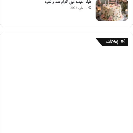
علياء الحيصه تهني التوام هند والعنود
11 مايو، 2026
إعلانات