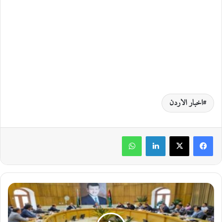
اخبار الاردن
لينكدإن
واتساب
ا
ل
ف
ر