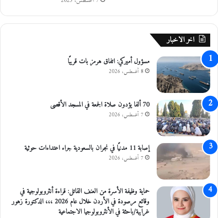
ي
7 أغسطس، 2023
ي
ة
ن
ع
ي
ا
آ
اخر الاخبار
ل
ل
ي
ي
مسؤول أميركي: اتفاق هرمز بات قريبًا
ة
ا
8 أغسطس، 2026
ت
ت
ع
ز
70 ألفا يؤدون صلاة الجمعة في المسجد الأقصى
ي
7 أغسطس، 2026
ز
ا
ل
إصابة 11 مدنيًا في نجران بالسعودية جراء اعتداءات حوثية
ت
7 أغسطس، 2026
ع
ا
و
حماية وظيفة الأسرة من العنف القاتل: قراءة أنثروبولوجية في
ن
وقائع مرصودة في الأردن خلال عام 2026 ،،، الدكتورة زهور
ا
غرايبة/باحثة في الأنثروبولوجيا الاجتماعية
ل