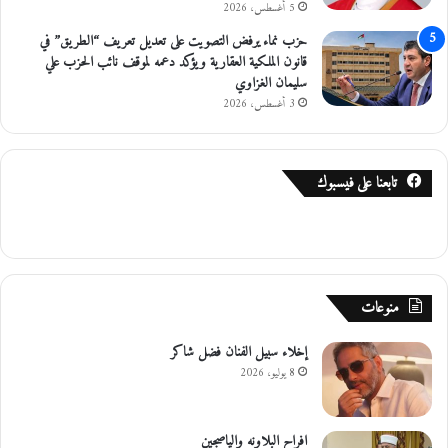
5 أغسطس، 2026
ا
ق
حزب نماء يرفض التصويت على تعديل تعريف “الطريق” في
ت
قانون الملكية العقارية ويؤكد دعمه لموقف نائب الحزب علي
ص
سليمان الغزاوي
ا
3 أغسطس، 2026
د
ي
تابعنا على فيسبوك
منوعات
إخلاء سبيل الفنان فضل شاكر
8 يوليو، 2026
افراح البلاونه والياصجين