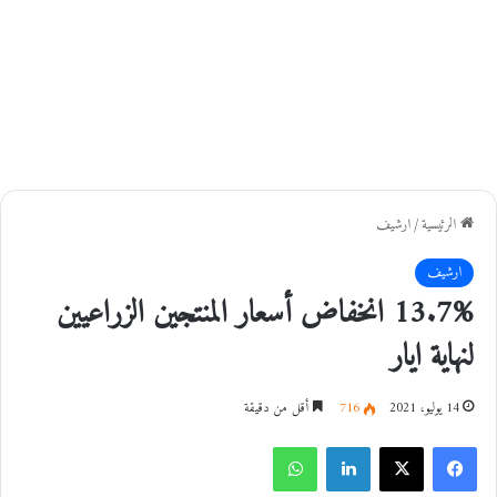
الرئيسية
/
ارشيف
ارشيف
13.7% انخفاض أسعار المنتجين الزراعيين
لنهاية ايار
14 يوليو، 2021
716
أقل من دقيقة
فيسبوك
‫X
لينكدإن
واتساب