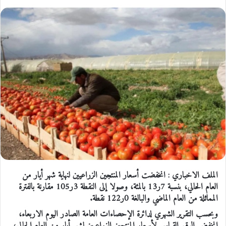
الملف الاخباري : انخفضت أسعار المنتجين الزراعيين لنهاية شهر أيار من
العام الحالي، بنسبة 7ر13 بالمئة، وصولا إلى النقطة 3ر105 مقارنة بالفترة
المماثلة من العام الماضي والبالغة 0ر122 نقطة.
وبحسب التقرير الشهري لدائرة الإحصاءات العامة الصادر اليوم الاربعاء،