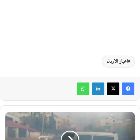
اخبار الاردن
لينكدإن
واتساب
ض
ب
ط
ح