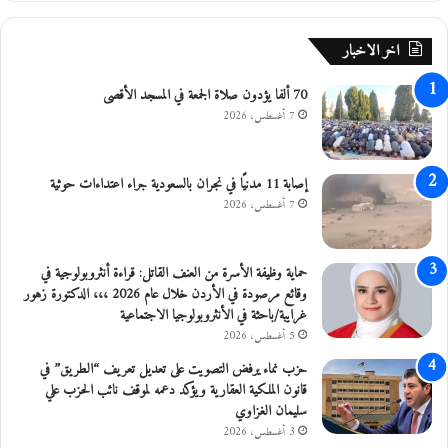
ض
ظ
ي
ي
اخر الاخبار
ة
م
ف
ي
70 ألفا يؤدون صلاة الجمعة في المسجد الأقصى
ي
ل
ع
و
7 أغسطس، 2026
م
ز
ا
ا
ن
ر
إصابة 11 مدنيًا في نجران بالسعودية جراء اعتداءات حوثية
ة
7 أغسطس، 2026
ا
ل
ز
حماية وظيفة الأسرة من العنف القاتل: قراءة أنثروبولوجية في
ر
وقائع مرصودة في الأردن خلال عام 2026 ،،، الدكتورة زهور
ا
غرايبة/باحثة في الأنثروبولوجيا الاجتماعية
ع
5 أغسطس، 2026
ة
حزب نماء يرفض التصويت على تعديل تعريف “الطريق” في
قانون الملكية العقارية ويؤكد دعمه لموقف نائب الحزب علي
سليمان الغزاوي
3 أغسطس، 2026