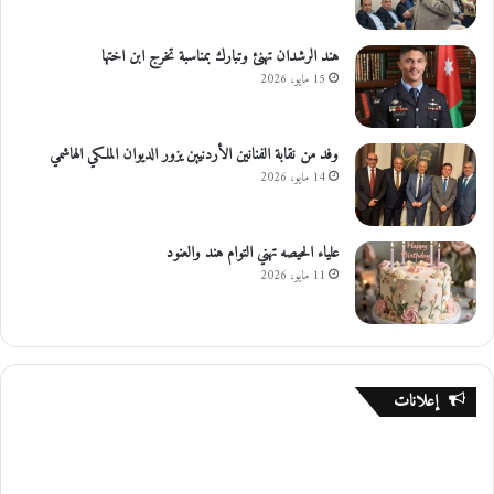
هند الرشدان تهنئ وتبارك بمناسبة تخرج ابن اختها
15 مايو، 2026
وفد من نقابة الفنانين الأردنيين يزور الديوان الملكي الهاشمي
14 مايو، 2026
علياء الحيصه تهني التوام هند والعنود
11 مايو، 2026
إعلانات