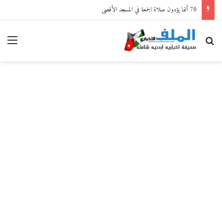
70 ألفا يؤدون صلاة الجمعة في المسجد الأقصى
بحث عن
القا