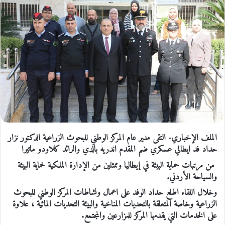
الملف الإخباري- التقى مدير عام المركز الوطني للبحوث الزراعية الدكتور نزار
حداد فد ايطالي عسكري ضم المقدم اندريه بالدي والرائد كلاودو ماتيرا
من مرتبات حماية البيئة في إيطاليا وممثلين من الإدارة الملكية لحماية البيئة
والسياحة الأردني.
وخلال اللقاء اطلع حداد الوفد على اعمال ونشاطات المركز الوطني للبحوث
الزراعية وخاصة المتعلقة بالتحديات المناخية والبيئة التحديات المائية ، علاوة
على الخدمات التي يقدمها المركز للمزارعين والمجتمع.