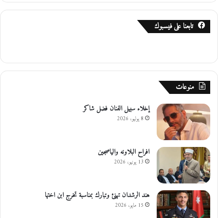
تابعنا على فيسبوك
منوعات
إخلاء سبيل الفنان فضل شاكر
8 يوليو، 2026
افراح البلاونه والياصجين
13 يونيو، 2026
هند الرشدان تهنئ وتبارك بمناسبة تخرج ابن اختها
15 مايو، 2026