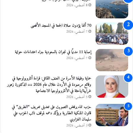
ل
8 أغسطس، 2026
و
أ
ا
غ
ق
و
ع
ا
70 ألفا يؤدون صلاة الجمعة في المسجد الأقصى
ا
ر
7 أغسطس، 2026
ل
ا
م
ل
ا
ش
إصابة 11 مدنيًا في نجران بالسعودية جراء اعتداءات حوثية
ئ
م
7 أغسطس، 2026
ي
ا
ل
ي
حماية وظيفة الأسرة من العنف القاتل: قراءة أنثروبولوجية في
ة
وقائع مرصودة في الأردن خلال عام 2026 ،،، الدكتورة زهور
غرايبة/باحثة في الأنثروبولوجيا الاجتماعية
5 أغسطس، 2026
حزب نماء يرفض التصويت على تعديل تعريف “الطريق” في
قانون الملكية العقارية ويؤكد دعمه لموقف نائب الحزب علي
سليمان الغزاوي
3 أغسطس، 2026