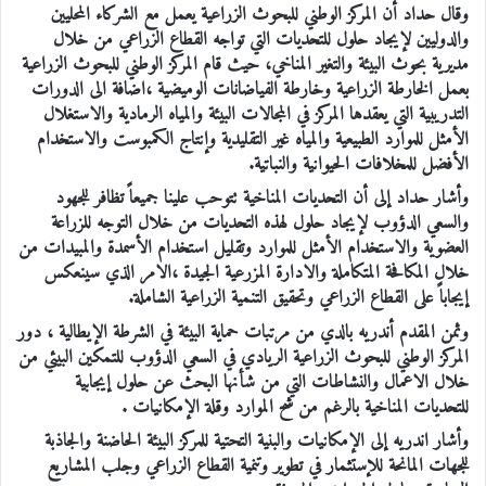
وقال حداد أن المركز الوطني للبحوث الزراعية يعمل مع الشركاء المحليين
والدوليين لإيجاد حلول للتحديات التي تواجه القطاع الزراعي من خلال
مديرية بحوث البيئة والتغير المناخي، حيث قام المركز الوطني للبحوث الزراعية
بعمل الخارطة الزراعية وخارطة الفياضانات الوميضية ،اضافة الى الدورات
التدريبية التي يعقدها المركز في المجالات البيئة والمياه الرمادية والاستغلال
الأمثل للموارد الطبيعية والمياه غير التقليدية وإنتاج الكمبوست والاستخدام
الأفضل للمخلافات الحيوانية والنباتية.
وأشار حداد إلى أن التحديات المناخية تتوحب علينا جميعاً تظافر للجهود
والسعي الدؤوب لإيجاد حلول لهذه التحديات من خلال التوجه للزراعة
العضوية والاستخدام الأمثل للموارد وتقليل استخدام الأسمدة والمبيدات من
خلال المكافحة المتكاملة والادارة المزرعية الجيدة ،الامر الذي سينعكس
إيجاباً على القطاع الزراعي وتحقيق التنمية الزراعية الشاملة.
وثمن المقدم أندريه بالدي من مرتبات حماية البيئة في الشرطة الإيطالية ، دور
المركز الوطني للبحوث الزراعية الريادي في السعي الدؤوب للتمكين البيئي من
خلال الاعمال والنشاطات التي من شأنها البحث عن حلول إيجابية
للتحديات المناخية بالرغم من شح الموارد وقلة الإمكانيات .
وأشار اندريه إلى الإمكانيات والبنية التحتية للمركز البيئة الحاضنة والجاذبة
للجهات المانحة للإستثمار في تطوير وتنمية القطاع الزراعي وجلب المشاريع