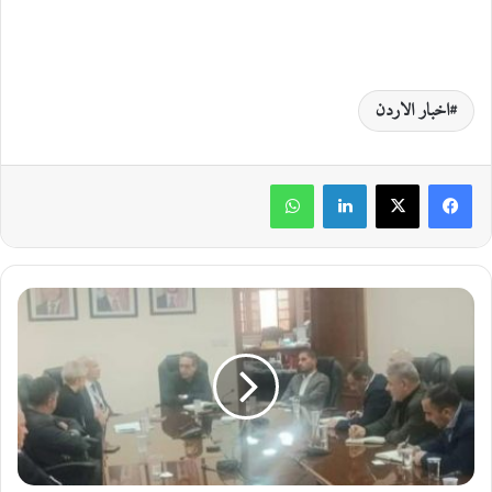
اخبار الاردن
لينكدإن
واتساب
ا
ل
م
ي
ا
ه
و
م
ع