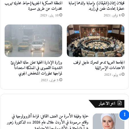
ش
قتيلان إثنان(شقيقان) وإصابة والدهما إصابة
المنطقة العسكرية الجنوبية:إحباط محاولة تهريب
خطرة بحادث طعن في إربد
مخدرات عن طريق مسيرة
خ
ا
8 نوفمبر، 2021
10 يناير، 2025
ص
آ
خ
ر
ي
ن
ا
الجامعة العربية تدعو لتحرك عاجل لوقف
وزارة الإدارة المحلية تعلن حالة الطوارئ
ث
الاعتداءات الإسرائيلية
الشديدة القصوى في المملكة استعداداً
ر
لمواجهة تطورات المنخفض الجوي
ح
4 يوليو، 2023
5 فبراير، 2023
ا
د
ث
ت
اخر الاخبار
ص
ا
حماية وظيفة الأسرة من العنف القاتل: قراءة أنثروبولوجية في
د
وقائع مرصودة في الأردن خلال عام 2026 ،،، الدكتورة زهور
م
غرايبة/باحثة في الأنثروبولوجيا الاجتماعية