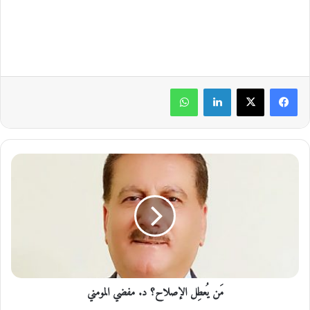
لينكدإن
واتساب
مَ
ن
يُ
ع
طِ
ل
ا
ل
إ
مَن يُعطِل الإصلاح؟ د. مفضي المومني
ص
ل