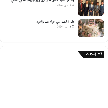
وفد من نقابة الفنانين الأردنيين يزور الديوان الملكي الهاشمي
14 مايو، 2026
علياء الحيصه تهني التوام هند والعنود
11 مايو، 2026
إعلانات