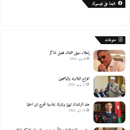
تابعنا على فيسبوك
منوعات
إخلاء سبيل الفنان فضل شاكر
8 يوليو، 2026
افراح البلاونه والياصجين
13 يونيو، 2026
هند الرشدان تهنئ وتبارك بمناسبة تخرج ابن اختها
15 مايو، 2026