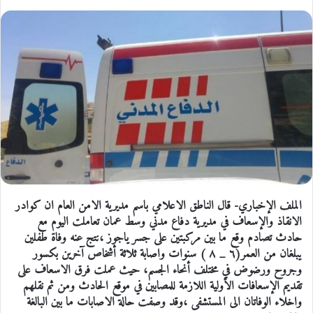
الملف الإخباري- قال الناطق الاعلامي باسم مديرية الامن العام ان كوادر
الانقاذ والإسعاف في مديرية دفاع مدني وسط عمان تعاملت اليوم مع
حادث تصادم وقع ما بين مركبتين على جسر ياجوز ،نتج عنه وفاة طفلين
يبلغان من العمر(٦ _ ٨ ) سنوات واصابة ثلاثة أشخاص آخرين بكسور
وجروح ورضوض في مختلف أنحاء الجسم، حيث عملت فرق الاسعاف على
تقديم الإسعافات الأولية اللازمة للمصابين في موقع الحادث ومن ثم نقلهم
واخلاء الوفاتان الى المستشفى ،وقد وصفت حالة الاصابات ما بين البالغة