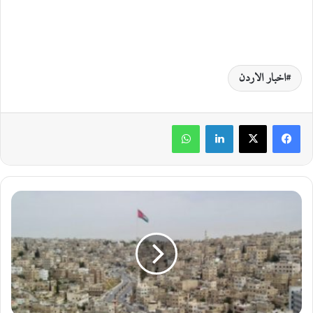
اخبار الاردن
لينكدإن
واتساب
ا
ج
و
ا
ء
ص
ي
ف