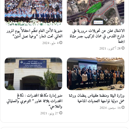
ل
ب
س
ع
ه
ا
و
ل
ل
ت
الاشغال تعلن عن تحويلات مرورية على
مديرية الأمن العام تنظّم احتفالاً بيوم المرور
و
ي
شارع القدس في عمان لتركيب جسر مشاة
العالمي تحت شعار: “بوعينا نصل آمنين”
ح
الجمعة
ت
4 مايو، 2024
ا
م
28 أكتوبر، 2021
ر
ن
ة
ق
ف
ل
ي
ه
ا
ا
ل
ب
أ
ا
وزارة البيئة ومنظمة هلفيتاس ينظمان ورشة
مدير إدارة مكافحة المخدرات : نكافح
غ
ل
عمل دولية لمواجهة التحديات المناخية
المخدرات بثلاثة محاور ” التوعوي والعملياتي
و
ا
والعلاجي”
ا
16 سبتمبر، 2024
س
27 يونيو، 2021
ر
ع
و
ا
ا
ف