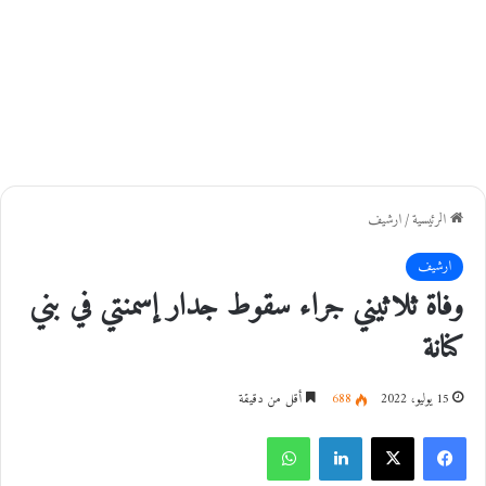
الرئيسية
/
ارشيف
ارشيف
وفاة ثلاثيني جراء سقوط جدار إسمنتي في بني
كنانة
15 يوليو، 2022
688
أقل من دقيقة
فيسبوك
‫X
لينكدإن
واتساب