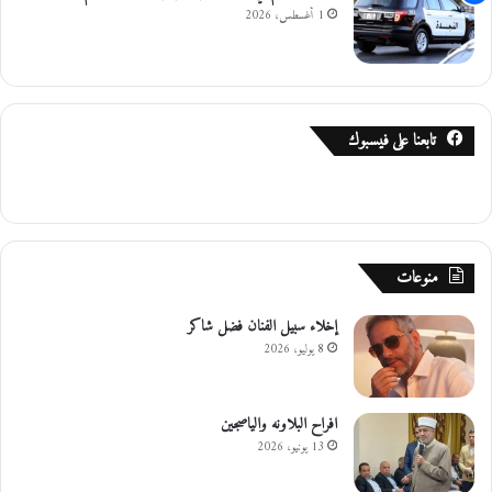
ب
1 أغسطس، 2026
ع
م
ا
ن
ت
تابعنا على فيسبوك
م
ا
ث
ل
ت
ب
منوعات
ح
م
إخلاء سبيل الفنان فضل شاكر
د
8 يوليو، 2026
ا
ل
ل
ه
افراح البلاونه والياصجين
ل
13 يونيو، 2026
ل
ش