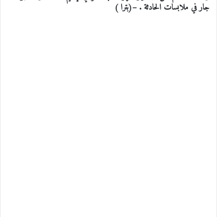
جار في ملابسات الحادثة . –(بترا )