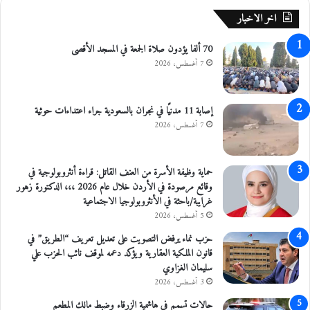
ل
ا
اخر الاخبار
ب
ل
ح
ج
70 ألفا يؤدون صلاة الجمعة في المسجد الأقصى
ر
و
7 أغسطس، 2026
ا
ي
ل
إ
م
ل
ي
إصابة 11 مدنيًا في نجران بالسعودية جراء اعتداءات حوثية
ى
ت
م
7 أغسطس، 2026
و
س
ا
ت
ل
ش
حماية وظيفة الأسرة من العنف القاتل: قراءة أنثروبولوجية في
ع
ف
وقائع مرصودة في الأردن خلال عام 2026 ،،، الدكتورة زهور
ق
ى
غرايبة/باحثة في الأنثروبولوجيا الاجتماعية
ب
ا
5 أغسطس، 2026
ة
ل
حزب نماء يرفض التصويت على تعديل تعريف “الطريق” في
ت
قانون الملكية العقارية ويؤكد دعمه لموقف نائب الحزب علي
خ
سليمان الغزاوي
ص
3 أغسطس، 2026
ص
ي
حالات تسمم في هاشمية الزرقاء وضبط مالك المطعم