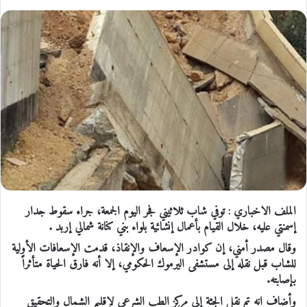
الملف الاخباري : توفي شاب ثلاثيني فجر اليوم الجمعة، جراء سقوط جدار
إسمنتي عليه، خلال القيام بأعمال إنشائية بلواء بني كنانة شمالي إربد .
وقال مصدر أمني، إن كوادر الإسعاف والإنقاذ، قدمت الإسعافات الأولية
للشاب قبل نقله إلى مستشفى اليرموك الحكومي، إلا أنه فارق الحياة متأثراً
بإصابته.
وأضاف انه تم نقل الجثة إلى مركز الطب الشرعي لإقليم الشمال والتحقيق