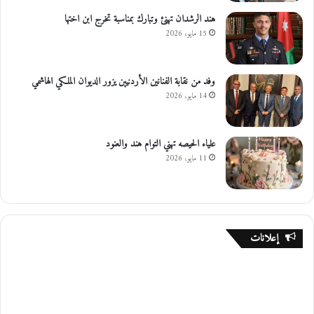
ف
هند الرشدان تهنئ وتبارك بمناسبة تخرج ابن اختها
ا
15 مايو، 2026
ء
و
غ
وفد من نقابة الفنانين الأردنيين يزور الديوان الملكي الهاشمي
ا
14 مايو، 2026
د
ر
ت
علياء الحيصه تهني التوام هند والعنود
ا
11 مايو، 2026
ل
م
س
ت
ش
ف
إعلانات
ى