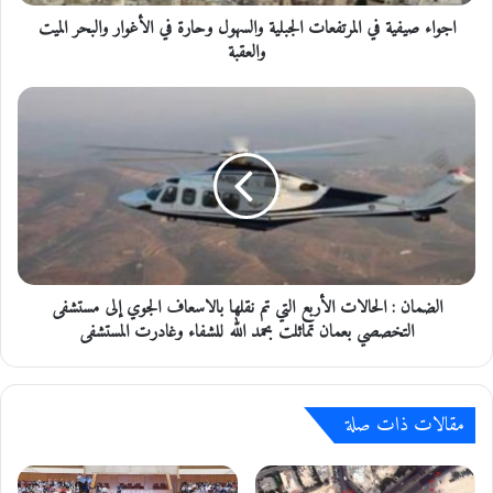
ي
اجواء صيفية في المرتفعات الجبلية والسهول وحارة في الأغوار والبحر الميت
ة
ف
والعقبة
ي
ا
ا
ل
ل
م
ض
ر
م
ت
ا
ف
ن
ع
:
ا
ا
ت
ل
ا
الضمان : الحالات الأربع التي تم نقلها بالاسعاف الجوي إلى مستشفى
ح
ل
ا
التخصصي بعمان تماثلت بحمد الله للشفاء وغادرت المستشفى
ج
ل
ب
ا
ل
ت
ي
مقالات ذات صلة
ا
ة
ل
و
أ
ا
ر