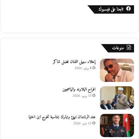
و
تابعنا على فيسبوك
م
ا
ل
س
ب
ت
منوعات
إخلاء سبيل الفنان فضل شاكر
8 يوليو، 2026
افراح البلاونه والياصجين
13 يونيو، 2026
هند الرشدان تهنئ وتبارك بمناسبة تخرج ابن اختها
15 مايو، 2026