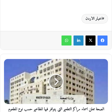
اخبار الاردن
لينكدإن
واتساب
ا
ل
ص
ح
ة
ت
ع
ل
ن
الصحة تعلن اسماء مراكز التطعيم التي يتوافر فيها المطاعيم حسب نوع المطعوم
ا