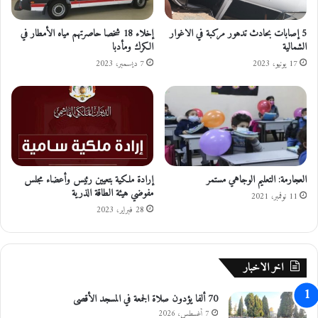
ت
ع
و
ر
ا
ض
5 إصابات بحادث تدهور مركبة في الاغوار
إخلاء 18 شخصا حاصرتهم مياه الأمطار في
ف
الشمالية
الكرك ومأدبا
ا
ر
ل
17 يونيو، 2023
7 ديسمبر، 2023
ف
م
ي
ب
ه
ا
ا
ش
ا
ر
ل
ل
م
ل
العجارمة: التعليم الوجاهي مستمر
إرادة ملكية بتعيين رئيس وأعضاء مجلس
ط
ش
مفوضي هيئة الطاقة الذرية
ا
م
11 نوفمبر، 2021
ع
س
28 فبراير، 2023
ي
م
ح
اخر الاخبار
س
ب
70 ألفا يؤدون صلاة الجمعة في المسجد الأقصى
ن
و
7 أغسطس، 2026