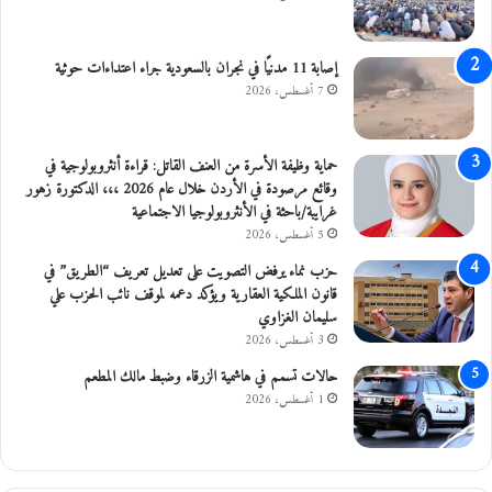
ع
ا
ل
إصابة 11 مدنيًا في نجران بالسعودية جراء اعتداءات حوثية
م
7 أغسطس، 2026
ط
ع
و
حماية وظيفة الأسرة من العنف القاتل: قراءة أنثروبولوجية في
م
وقائع مرصودة في الأردن خلال عام 2026 ،،، الدكتورة زهور
و
غرايبة/باحثة في الأنثروبولوجيا الاجتماعية
ع
5 أغسطس، 2026
د
د
حزب نماء يرفض التصويت على تعديل تعريف “الطريق” في
ا
قانون الملكية العقارية ويؤكد دعمه لموقف نائب الحزب علي
ل
سليمان الغزاوي
ج
3 أغسطس، 2026
ر
حالات تسمم في هاشمية الزرقاء وضبط مالك المطعم
ع
1 أغسطس، 2026
ا
ت
ل
ي