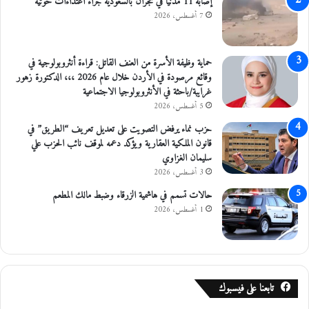
إصابة 11 مدنيًا في نجران بالسعودية جراء اعتداءات حوثية
7 أغسطس، 2026
حماية وظيفة الأسرة من العنف القاتل: قراءة أنثروبولوجية في
وقائع مرصودة في الأردن خلال عام 2026 ،،، الدكتورة زهور
غرايبة/باحثة في الأنثروبولوجيا الاجتماعية
5 أغسطس، 2026
حزب نماء يرفض التصويت على تعديل تعريف “الطريق” في
قانون الملكية العقارية ويؤكد دعمه لموقف نائب الحزب علي
سليمان الغزاوي
3 أغسطس، 2026
حالات تسمم في هاشمية الزرقاء وضبط مالك المطعم
1 أغسطس، 2026
تابعنا على فيسبوك