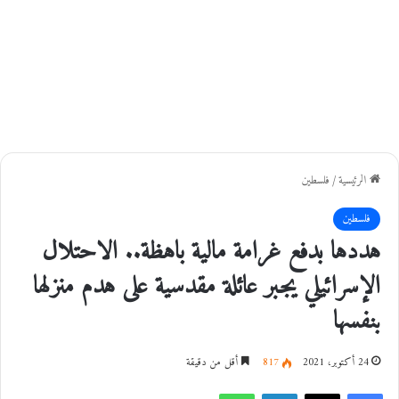
الرئيسية
/
فلسطين
فلسطين
هددها بدفع غرامة مالية باهظة.. الاحتلال
الإسرائيلي يجبر عائلة مقدسية على هدم منزلها
بنفسها
24 أكتوبر، 2021
817
أقل من دقيقة
فيسبوك
‫X
لينكدإن
واتساب