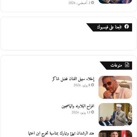
3 أغسطس، 2026
تابعنا على فيسبوك
منوعات
إخلاء سبيل الفنان فضل شاكر
8 يوليو، 2026
افراح البلاونه والياصجين
13 يونيو، 2026
هند الرشدان تهنئ وتبارك بمناسبة تخرج ابن اختها