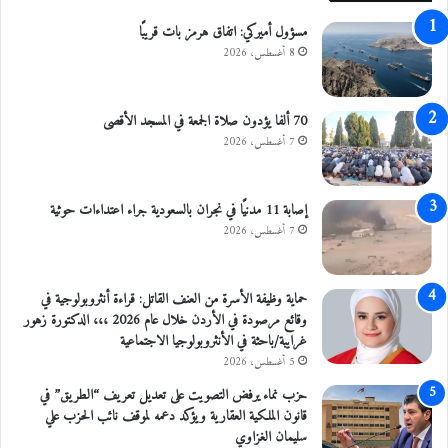
ص
مسؤول أميركي: اتفاق هرمز بات قريبًا
و
8 أغسطس، 2026
م
ا
ل
70 ألفا يؤدون صلاة الجمعة في المسجد الأقصى
7 أغسطس، 2026
إصابة 11 مدنيًا في نجران بالسعودية جراء اعتداءات حوثية
7 أغسطس، 2026
حماية وظيفة الأسرة من العنف القاتل: قراءة أنثروبولوجية في
وقائع مرصودة في الأردن خلال عام 2026 ،،، الدكتورة زهور
غرايبة/باحثة في الأنثروبولوجيا الاجتماعية
5 أغسطس، 2026
حزب نماء يرفض التصويت على تعديل تعريف “الطريق” في
قانون الملكية العقارية ويؤكد دعمه لموقف نائب الحزب علي
سليمان الغزاوي