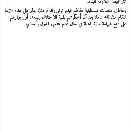
التراخيص اللازمة للبناء.
وتناقلت منصات فلسطينية مقاطع فيديو توثق إقدام عائلة جابر على هدم منزلها
المقام منذ 40 عاما، بعد أن أخطرتهم بلدية الاحتلال بهدمه، أو إجبارهم
على دفع غرامة مالية باهظة في حال عدم هدمهم المنزل بأنفسهم.