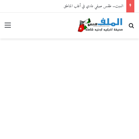
السبت.. طقس صيفي عادي في أغلب المناطق
بحث عن
القا