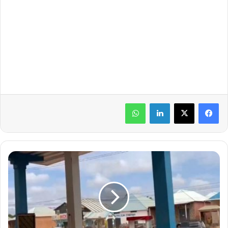
لينكدإن
واتساب
ق
ت
ل
ى
و
ج
ر