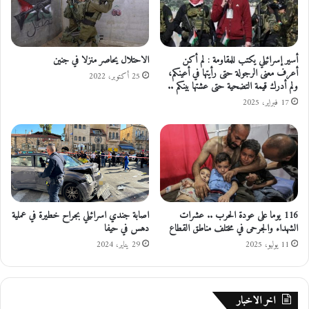
ى
ك
م
و
ن
م
ب
ي
ي
أسير إسرائيلي يكتب للمقاومة : لم أكن
الاحتلال يحاصر منزلا في جنين
ة
أعرف معنى الرجولة حتى رأيتها في أعينكم،
ت
25 أكتوبر، 2022
ولم أدرك قيمة التضحية حتى عشتها بينكم ..
و
ل
ج
ح
17 فبراير، 2025
م
م
ا
ع
ة
ص
و
ف
116 يوما على عودة الحرب .. عشرات
اصابة جندي اسرائيلي بجراح خطيرة في عملية
ي
الشهداء والجرحى في مختلف مناطق القطاع
دهس في حيفا
ة
11 يوليو، 2025
29 يناير، 2024
و
س
ط
ا
اخر الاخبار
ل