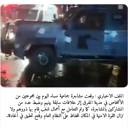
الملف الاخباري : وقعت مشاجرة جماعية مساء اليوم بين مجموعتين من
الأشخاص في مدينة المفرق إثر خلافات سابقة بينهم وضُبط عدد من
المشاركين بالمشاجرة، كما وتم التعامل مع أعمال شغب قام بها ذووهم ولا
تزال القوة الامنية في المكان للحفاظ على النظام العام وفُتح تحقيق في الحادثة.