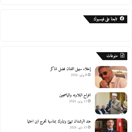
تابعنا على فيسبوك
منوعات
إخلاء سبيل الفنان فضل شاكر
8 يوليو، 2026
افراح البلاونه والياصجين
13 يونيو، 2026
هند الرشدان تهنئ وتبارك بمناسبة تخرج ابن اختها
15 مايو، 2026