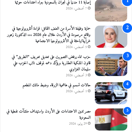
ل
إصابة 11 مدنيًا في نجران بالسعودية جراء اعتداءات حوثية
ل
ق
ى
7 أغسطس، 2026
ا
خ
ح
ل
ا
ف
حماية وظيفة الأسرة من العنف القاتل: قراءة أنثروبولوجية في
ت
ي
وقائع مرصودة في الأردن خلال عام 2026 ،،، الدكتورة زهور
م
ة
غرايبة/باحثة في الأنثروبولوجيا الاجتماعية
ن
م
5 أغسطس، 2026
ق
ش
حزب نماء يرفض التصويت على تعديل تعريف “الطريق” في
ب
ا
قانون الملكية العقارية ويؤكد دعمه لموقف نائب الحزب علي
ل
ج
سليمان الغزاوي
"
ر
3 أغسطس، 2026
ج
ة
ه
ف
حالات تسمم في هاشمية الزرقاء وضبط مالك المطعم
ة
ي
1 أغسطس، 2026
م
ا
ح
ل
ا
م
مصر تدين الاعتداءات على الأردن واستهداف منشآت نفطية في
ي
ف
السعودية
د
ر
29 يوليو، 2026
ة
ق
"