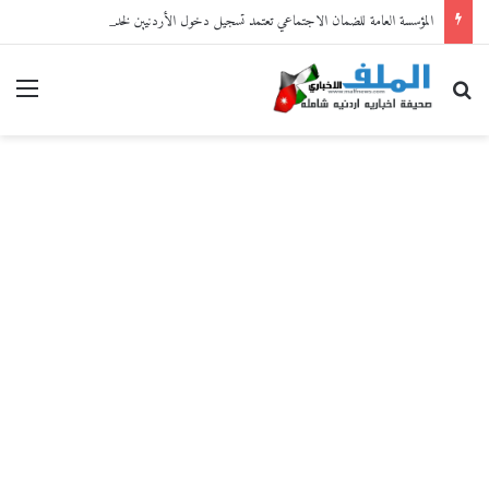
المؤسسة العامة للضمان الاجتماعي تعتمد تسجيل دخول الأردنيين لخدماتها الإلكترونية من خلال “سند”
بحث عن
القا