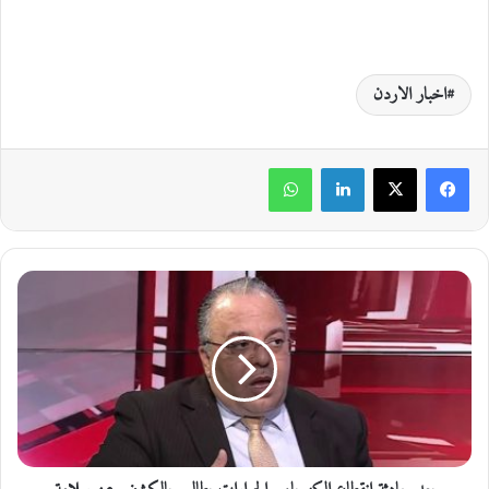
اخبار الاردن
لينكدإن
واتساب
ب
ع
د
ح
ا
د
ث
ة
ا
ن