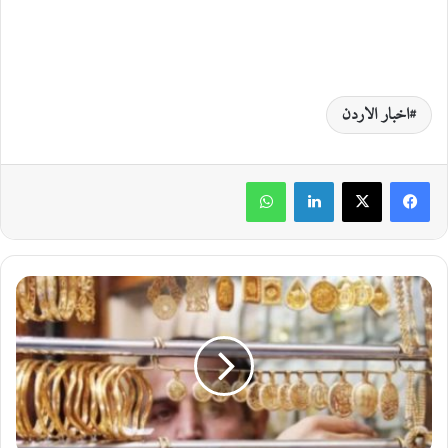
اخبار الاردن
لينكدإن
واتساب
أ
س
ع
ا
ر
ا
ل
ذ