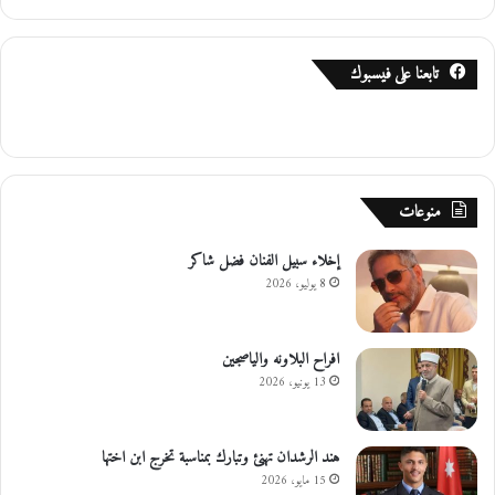
تابعنا على فيسبوك
منوعات
إخلاء سبيل الفنان فضل شاكر
8 يوليو، 2026
افراح البلاونه والياصجين
13 يونيو، 2026
هند الرشدان تهنئ وتبارك بمناسبة تخرج ابن اختها
15 مايو، 2026