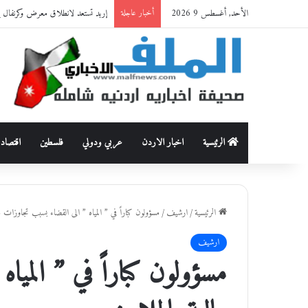
الأحد, أغسطس 9 2026
إربد تستعد لانطلاق معرض وكرنفال إربد 
أخبار عاجلة
الرئيسية
اخبار الاردن
عربي ودولي
فلسطين
اقتصاد
الرئيسية
/
ارشيف
/
مسؤولون كباراً في ” المياه ” الى القضاء بسبب تجاوزات مال
ارشيف
مسؤولون كباراً في ” المي