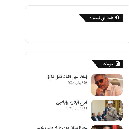
تابعنا على فيسبوك
منوعات
إخلاء سبيل الفنان فضل شاكر
8 يوليو، 2026
افراح البلاونه والياصجين
13 يونيو، 2026
هند الرشدان تهنئ وتبارك بمناسبة تخرج