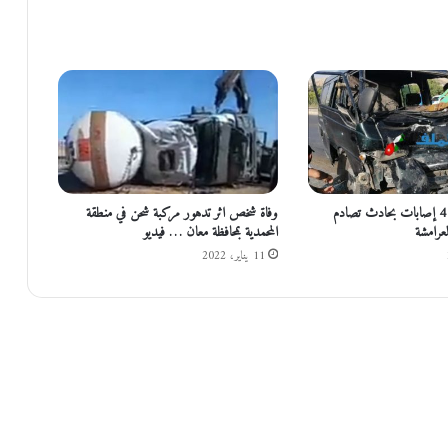
الاغوار الشمالية : 4 إصابات بحادث تصادم
وفاة شخص اثر تدهور مركبة شحن في منطقة
لعرامشة
المحمدية بمحافظة معان … فيديو
11 يناير، 2022