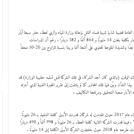
لعامة قضية شابها شبهة فساد تتمثل بإحالة وزارة المياه والري لعطاء حفر سبعة آبار
في منطقة خان الزبيب القريبة من سواقة على إحدى شركات حفر الآبار بكلفة بلغت 14 مليونًا و 864 ألفًا و 582 دينارًا ، رغم أن الدراسات
وتوصيات الخبراء نصحت بعدم تنفيذ ذلك لأن مياه هذه الآبار حارة جدًا وشديدة الملوحة تحتوي على أشعة ألفا وبيتا بنسبة تتراوح بين 20-50 ضعفاً
لك الوقت (والذي كان أحد الشركاء في تلك الشركة قبل تسلمه حقيبة الوزارة) قد
ذا الشأن وبيّن فيها تلك المحاذير كما لم يلتفت إلى تقرير الخبرة الفنية الذي أجرته
ذه الآبار صعبة التحقيق ومرتفعة التكاليف .
وفي التفاصيل حاولت وزارة المياه والري في عهد ذاك الوزير إحالة العطاء عام 2017 حيث تقدمت له شركتان قدرت الأولى كلفة التنفيذ بـ 26 مليونًا
و796 ألف دينار “وهي ذات الشركة التي أُحيل عليها العطاء فيما بعد” ، فيما قدرت الشركة الثانية كلفة العطاء بـ 26 مليونًا و 998 ألفاً و 490 دينارًا
لكلفة إلى 14 مليونًا .