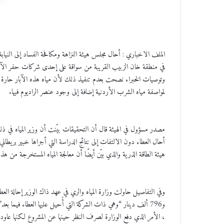
الملف الاخباري : أحال مجلس هيئة النزاهة ومكافحة الفساد إلى النيابة ا
لمواصفة مياه الشرب الأردنية إضافة إلى وجود عنصر الراديوم فيها.
مصدر مسؤول في الهيئة قال أن التحقيقات بيّنت أن وزير المياه في ذ
أحال العطاء دون الالتفات إلى نتائج الدراسة التي أجراها خبير بريطاني به
هيئة الطاقة الذرية والذي بيّن أيضًا أن معالجة المياه المستخرجة من ه
، الأمر الذي دفع الوزارة لصرف النظر حينها عن المشروع لكنها عاودت طرحه عام 2018 حيث خفضت الشركة الأولى ا