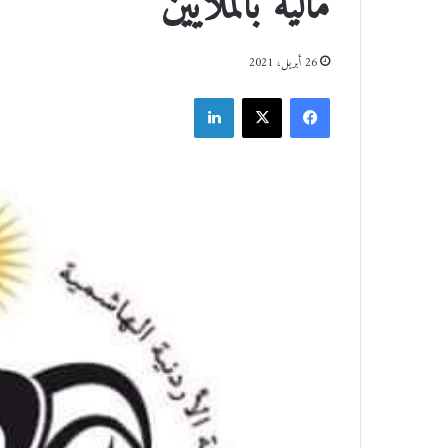
مالية بالملايين
26 أبريل، 2021
فيسبوك
‫X
لينكدإن