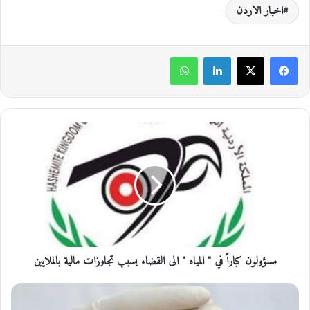
اخبار الاردن
لينكدإن
واتساب
مسؤولون
كباراً
في
"
المياه
"
الى
القضاء
بسبب
تجاوزات
مسؤولون كباراً في " المياه " الى القضاء بسبب تجاوزات مالية بالملايين
مالية
بالملايين
45
وفاة