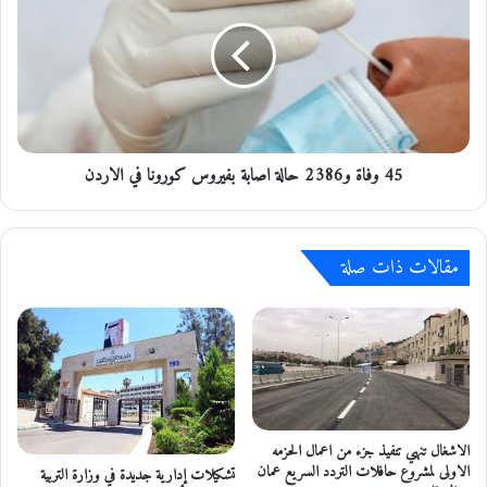
و2386
حالة
اصابة
بفيروس
كورونا
في
الاردن
45 وفاة و2386 حالة اصابة بفيروس كورونا في الاردن
مقالات ذات صلة
الاشغال تنهي تنفيذ جزء من اعمال الحزمه
الاولى لمشروع حافلات التردد السريع عمان
تشكيلات إدارية جديدة في وزارة التربية