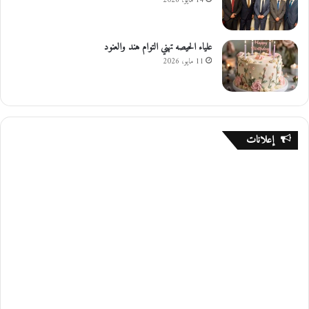
14 مايو، 2026
علياء الحيصه تهني التوام هند والعنود
11 مايو، 2026
إعلانات