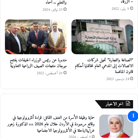
– الزرقاء
والتعليم .. أسماء
5 يناير، 2022
23 نوفمبر، 2024
“الصناعة والتجارة” تحيل شركات
مندوبا عن رئيس الوزراء الحنيفات يفتتح
الاتصالات إلى المدعي العام لمخالفتها أحكام
مهرجان منتجات الصيف الزراعية التعاونية
قانون المنافسة
25 أغسطس، 2022
24 ديسمبر، 2023
اخر الاخبار
حماية وظيفة الأسرة من العنف القاتل: قراءة أنثروبولوجية في
وقائع مرصودة في الأردن خلال عام 2026 ،،، الدكتورة زهور
غرايبة/باحثة في الأنثروبولوجيا الاجتماعية
5 أغسطس، 2026