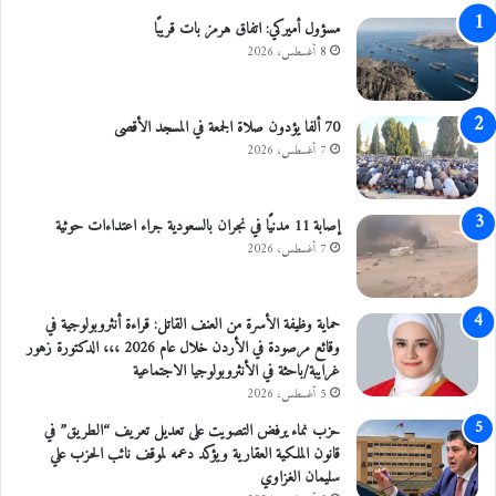
ا
ض
مسؤول أميركي: اتفاق هرمز بات قريبًا
ا
ي
8 أغسطس، 2026
ل
ع
ا
د
70 ألفا يؤدون صلاة الجمعة في المسجد الأقصى
ي
7 أغسطس، 2026
إصابة 11 مدنيًا في نجران بالسعودية جراء اعتداءات حوثية
7 أغسطس، 2026
حماية وظيفة الأسرة من العنف القاتل: قراءة أنثروبولوجية في
وقائع مرصودة في الأردن خلال عام 2026 ،،، الدكتورة زهور
غرايبة/باحثة في الأنثروبولوجيا الاجتماعية
5 أغسطس، 2026
حزب نماء يرفض التصويت على تعديل تعريف “الطريق” في
قانون الملكية العقارية ويؤكد دعمه لموقف نائب الحزب علي
سليمان الغزاوي