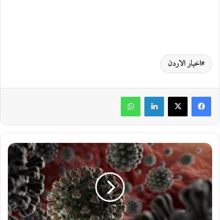
اخبار الاردن
لينكدإن
واتساب
ا
ل
ز
ر
ق
ا
ء