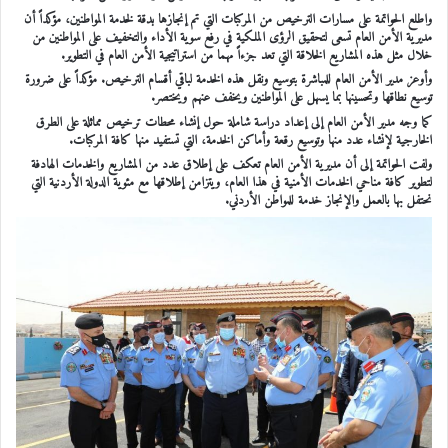
واطلع الحواتمة على مسارات الترخيص من المركبات التي تم إنجازها بدقة لخدمة المواطنين، مؤكداً أن
مديرية الأمن العام تسعى لتحقيق الرؤى الملكية في رفع سوية الأداء والتخفيف على المواطنين من
خلال مثل هذه المشاريع الخلاقة التي تعد جزءاً مهما من استراتيجية الأمن العام في التطوير.
وأوعز مدير الأمن العام للمباشرة بتوسيع ونقل هذه الخدمة لباقي أقسام الترخيص. مؤكداً على ضرورة
توسيع نطاقها وتحسينها بما يسهل على المواطنين ويخفف عنهم ويختصر.
كما وجه مدير الأمن العام إلى إعداد دراسة شاملة حول إنشاء محطات ترخيص مماثلة على الطرق
الخارجية لإنشاء عدد منها وتوسيع رقعة وأماكن الخدمة، التي تستفيد منها كافة المركبات.
ولفت الحواتمة إلى أن مديرية الأمن العام تعكف على إطلاق عدد من المشاريع والخدمات الهادفة
لتطوير كافة مناحي الخدمات الأمنية في هذا العام، ويتزامن إطلاقها مع مئوية الدولة الأردنية التي
نحتفل بها بالعمل والإنجاز خدمة للمواطن الأردني.