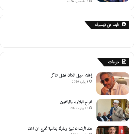
3 أغسطس، 2026
تابعنا على فيسبوك
منوعات
إخلاء سبيل الفنان فضل شاكر
8 يوليو، 2026
افراح البلاونه والياصجين
13 يونيو، 2026
هند الرشدان تهنئ وتبارك بمناسبة تخرج ابن اختها