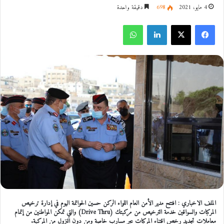
4 مايو، 2021
698
دقيقة واحدة
فيسبوك
‫X
لينكدإن
واتساب
الملف الاخباري : افتتح مدير الأمن العام اللواء الركن حسين الحواتمة اليوم في إدارة ترخيص
المركبات والسواقين خدمة الترخيص من مركبتك (Drive Thru) والتي تمكن المواطنين من إتمام
معاملات تجديد رخص اقتناء المركبات عبر مسارب خاصة ومن دون النزول من المركبة.