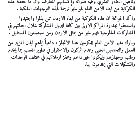
وتأهيل الكادر البشري وتنمية قدراته وإكسابهم المعارف وأن ما حققته هذه
الكوكبة من ابناء الامن العام لهو خير ترجمة لهذه التوجهات الملكية .
واكد الحواتمة ان هذه الكوكبة من ابناء الاردن ممن بذلوا واجتهدوا
واستحقوا بجدارة المراكز الاولى بين كافة الدول المشاركة خلال ابتعاثهم في
المشاركات الخارجية فهم خير من يمثل الاردن ومن سيصنعون المستقبل .
وبارك مدير الامن العام للمكرمين هذا الانجاز ، داعياً اياهم لبذل المزيد من
العمل والتحصيل العلمي وعدم الركون والاستمرار في تطوير انفسهم بما يخدم
وطنهم وجهازهم وليكونوا خير داعم ومحفز لزملائهم في مختلف الوحدات
والتشكيلات التي يخدمون بها.