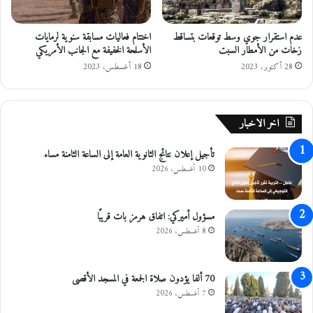
ي
ر
د
عدم استقرار جوي وسط توقعات بتساقط
اختتام فعاليات مسابقة سنوية لرمايات
ن
زخات من الأمطار السبت
الأسلحة الخفيفة مع الجانب الأمريكي
و
28 أكتوبر، 2023
18 أغسطس، 2023
3
.
6
1
اخر الاخبار
%
ن
تأجيل إعلان نتائج الثانوية العامة إلى الساعة الثامنة مساء
س
10 أغسطس، 2026
ب
ة
ا
ل
مسؤول أميركي: اتفاق هرمز بات قريبًا
ف
8 أغسطس، 2026
ح
و
ص
70 ألفا يؤدون صلاة الجمعة في المسجد الأقصى
ا
7 أغسطس، 2026
ت