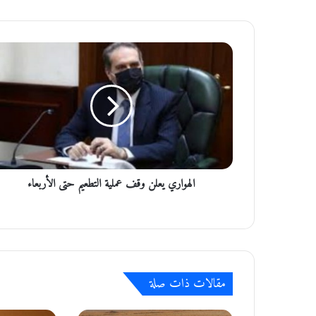
ا
ل
ه
و
ا
ر
ي
ي
ع
الهواري يعلن وقف عملية التطعيم حتى الأربعاء
ل
ن
و
ق
ف
ع
م
مقالات ذات صلة
ل
ي