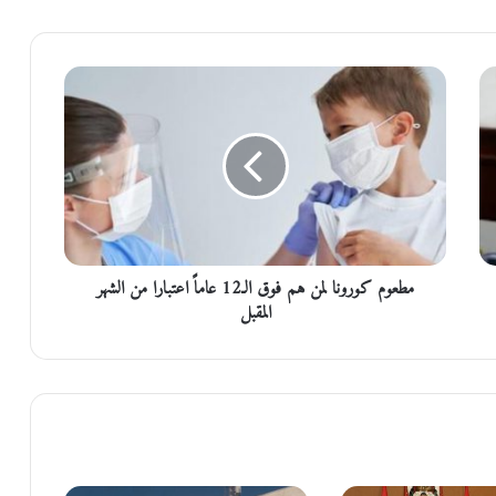
م
ط
ع
و
م
ك
و
ر
و
مطعوم كورونا لمن هم فوق الـ12 عاماً اعتبارا من الشهر
ن
ا
المقبل
ل
م
ن
ه
م
ف
و