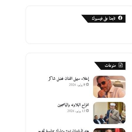
تابعنا على فيسبوك
منوعات
إخلاء سبيل الفنان فضل شاكر
8 يوليو، 2026
افراح البلاونه والياصجين
13 يونيو، 2026
هند الرشدان تهنئ وتبارك بمناسبة تخرج