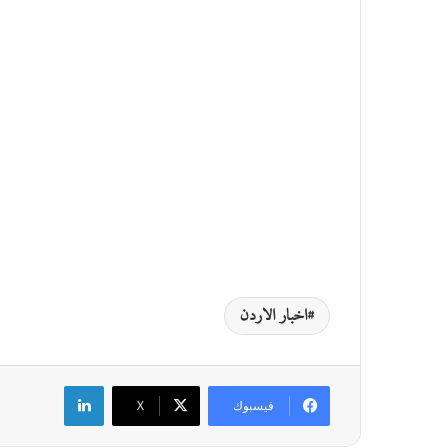
اخبار الاردن
لينكدإن
فيسبوك
‫X