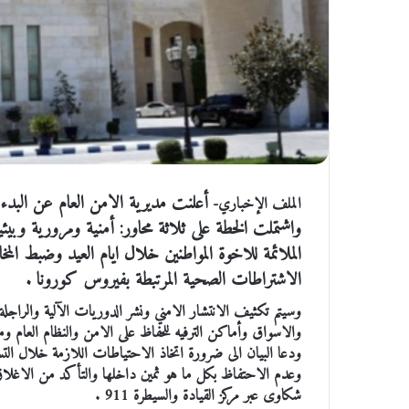
أعلنت مديرية الامن العام عن البدء
الملف الإخباري-
واشتملت الخطة على ثلاثة محاور: أمنية ومرورية وبيئي
الملائمة للاخوة المواطنين خلال ايام العيد وضبط المخا
الاشتراطات الصحية المرتبطة بفيروس كورونا .
وسيتم تكثيف الانتشار الامني ونشر الدوريات الآلية والراجل
والاسواق وأماكن الترفيه للحفاظ على الامن والنظام العام وم
ودعا البيان الى ضرورة اتخاذ الاحتياطات اللازمة خلال الت
وعدم الاحتفاظ بكل ما هو ثمين داخلها والتأكد من الاغلاق الج
شكاوى عبر مركز القيادة والسيطرة 911 .