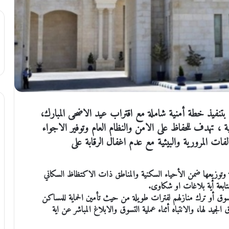
 بتنفيذ خطة أمنية شاملة مع اقتراب عيد الاضحى المبارك،
ة ، تهدف للحفاظ على الامن والنظام العام وتوفير الاجواء
لفات المرورية والبيئية مع عدم اغفال الرقابة على
ة وتوزيعها ضمن الأحياء السكنية والمناطق ذات الاكتظاظ السكاني
تابعة أية بلاغات او شكاوى.
سوق أو ترك منازلهم لفترات طويلة من حيث تأمين الحماية للمساكن
يد لها، والانتباه أثناء عملية التسوق والابلاغ المباشر عن اية