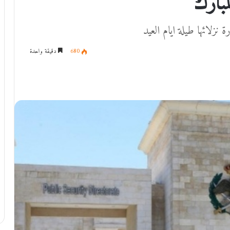
بارك
 نزلائها طيلة ايام العيد
680
دقيقة واحدة