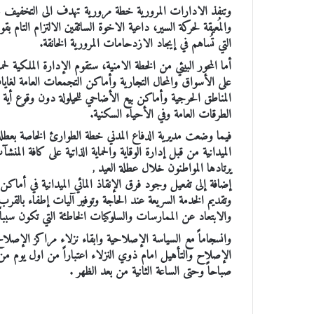
وتنفذ الادارات المرورية خطة مرورية تهدف الى التخفيف م
والمُعيقة لحركة السير، داعية الاخوة السائقين الالتزام التام ب
التي تُساهم في إيجاد الازدحامات المرورية الخانقة.
أما المحور البيئي من الخطة الامنية، ستقوم الإدارة الملكية ل
على الأسواق والمحال التجارية وأماكن التجمعات العامة لغايا
المناطق الحرجية وأماكن بيع الأضاحي للحيلولة دون وقوع أية
الطرقات العامة وفي الأحياء السكنية.
فيما وضعت مديرية الدفاع المدني خطة الطوارئ الخاصة بعط
الميدانية من قبل إدارة الوقاية والحماية الذاتية على كافة الم
يرتادها المواطنون خلال عطلة العيد ,
إضافة إلى تفعيل وجود فرق الإنقاذ المائي الميدانية في أماك
وتقديم الخدمة السريعة عند الحاجة وتوفير آليات إطفاء بالق
والابتعاد عن الممارسات والسلوكيات الخاطئة التي تكون سببا
وانسجاماً مع السياسة الإصلاحية وابقاء نزلاء مراكز الإصل
الإصلاح والتأهيل امام ذوي النزلاء اعتباراً من اول يوم من ا
صباحاً وحتى الساعة الثانية من بعد الظهر .