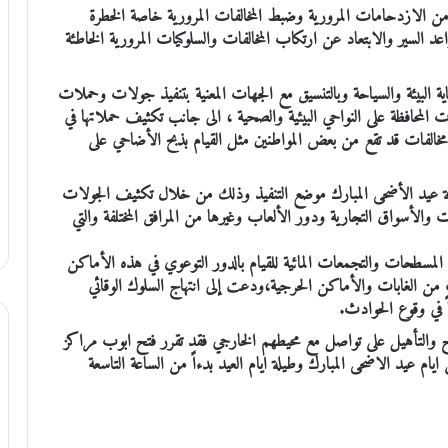
ن الازدحامات المرورية وضبط المخالفات المرورية خاصة الخطرة
قواعد السير والابتعاد عن ارتكاب المخالفات والسلوكيات المرورية الخاطئة
حماية البيئة والسياحة وبالتنسيق مع الجهات المعنية بتنفيذ جولات وحملات
ت المحافظة على النواحي البيئية والصحية ، الى جانب تكثيف حملاتها في
 مخالفات قد تقع من بعض المواطنين مثل القيام بذبح الأضاحي على
لة عيد الأضحى المبارك موضع التنفيذ وذلك من خلال تكثيف الجولات
نشآت والأسواق التجارية ودور الألعاب وغيرها من المرافق المختلفة والتي
ن المسطحات والتجمعات المائية للقيام بالدور التوعوي في هذه الأماكن
رب من الغابات والأماكن الحرجية،ودعت إلى انتهاج السلوك الوقائي
ً في وقوع الحوادث.
اح والتأهيل على تواصل مع محيطهم الخارجي فقد تقرر فتح ابوب مراكز
يام عيد الاضحى المبارك وطيلة ايام العيد بدءاً من الساعة التاسعة