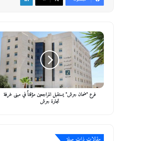
ف
ر
ع
"
ض
م
ا
ن
ج
فرع "ضمان جرش" يستقبل المراجعين مؤقتاً في مبنى غرفة
ر
ش
تجارة جرش
"
ي
س
ت
ق
مقالات ذات صلة
ب