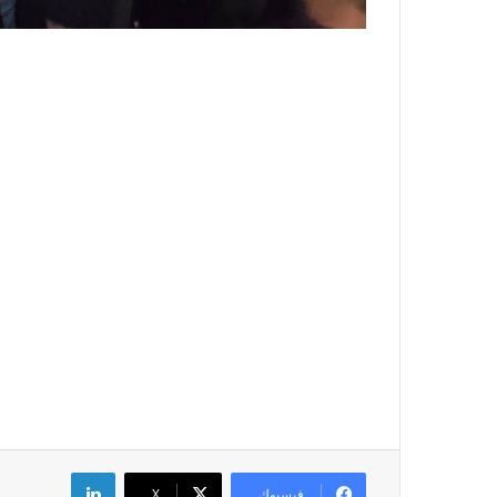
لينكدإن
فيسبوك
‫X