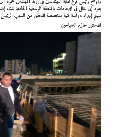
وأوضح رئيس فرع نقابة المهندسين في إربد المهندس محمود الر
يعود إلى خلل في الدعامات بالمنطقة الوسطية الحاملة للبناء إضا
سيتم إجراء دراسة فنية متخصصة للتحقق من السبب الرئيس ور
الدستور حازم الصياحين