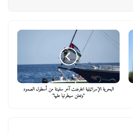
ا
ل
ب
ح
ر
ي
ة
ا
ل
البحرية الإسرائيلية اعترضت آخر سفينة من أسطول الصمود
إ
س
"وتعلن سيطرتها عليها"
ر
ا
ئ
ي
ل
ي