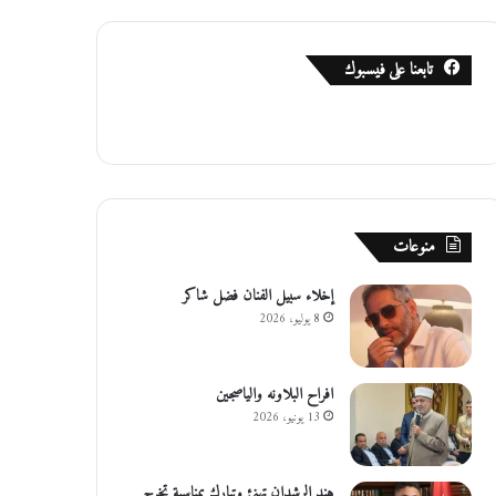
تابعنا على فيسبوك
منوعات
إخلاء سبيل الفنان فضل شاكر
8 يوليو، 2026
افراح البلاونه والياصجين
13 يونيو، 2026
هند الرشدان تهنئ وتبارك بمناسبة تخرج