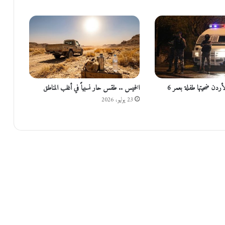
ة
ا
ع
ت
ر
ض
ت
آ
جريمة مروّعة في الأردن ضحيتها طفلة بعمر 6
الخميس .. طقس حار نسبياً في أغلب المناطق
خ
23 يوليو، 2026
ر
س
ف
ي
ن
ة
م
ن
أ
س
ط
و