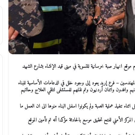
وقع انهيار صبة خرسانية للتسوية في مبنى قيد الإنشاء بشارع الشهيد
المهندسين – فرع إربد يعود إلى وجود خلل في الدعامات الأساسية للبناء
منهم وافدون واثنان أردنيون وتم نقلهم للمستشفى لتلقي العلاج وحالتهم
ثناء تنفيذ عملية الصبة ولم يكونوا اسفل البناء منوها الى ان العمل ما
مركز الأمني لفتح تحقيق موسع بالحادثة مؤكدا أنه تم تأمين الموقع