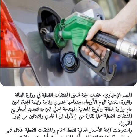
الملف الإخباري- عقدت لجنة تسعير المشتقات النفطية في وزارة الطاقة
والثروة المعدنية اليوم الأربعاء اجتماعها الشهري برئاسة رئيسة اللجنة/ امين
عام وزارة الطاقة والثروة المعدنية المهندسة اماني العزام، لتحديد أسعار بيع
المشتقات النفطية محلياً للفترة من (الأول الى الحادي والثلاثين من تموز
المقبل).
واستعرضت اللجنة الأسعار العالمية للنفط الخام والمشتقات النفطية خلال شهر