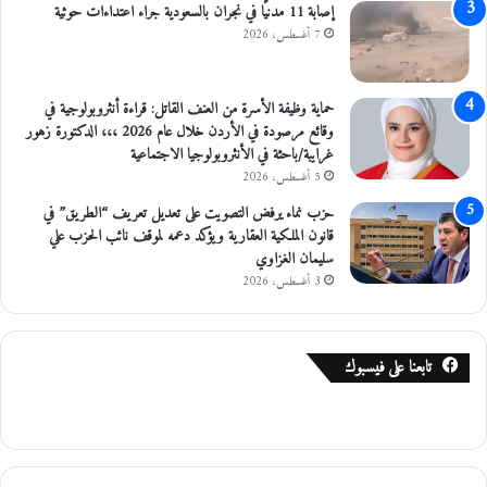
م
إصابة 11 مدنيًا في نجران بالسعودية جراء اعتداءات حوثية
ن
7 أغسطس، 2026
ط
ق
ة
حماية وظيفة الأسرة من العنف القاتل: قراءة أنثروبولوجية في
خ
وقائع مرصودة في الأردن خلال عام 2026 ،،، الدكتورة زهور
ا
غرايبة/باحثة في الأنثروبولوجيا الاجتماعية
ل
5 أغسطس، 2026
ي
ف
حزب نماء يرفض التصويت على تعديل تعريف “الطريق” في
ي
قانون الملكية العقارية ويؤكد دعمه لموقف نائب الحزب علي
ل
سليمان الغزاوي
و
3 أغسطس، 2026
ا
ء
ا
تابعنا على فيسبوك
ل
ر
م
ث
ا