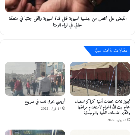
أ
ى
ر
ش
د
القبض على شخص من جنسية اسيوية قتل فتاة اسيوية والقى جثتها في منطقة
خ
ن
ص
خالي في لواء الرمثا
ي
م
ت
ن
س
ج
ب
مقالات ذات صلة
ن
ب
س
ب
ي
و
ة
ف
ا
ا
س
ة
ي
ز
و
و
ي
تجهيز ثلاث محطات أمنية كمراكز استقبال
أربعيني يحرق نفسه في صويلح
ج
ة
لحجاج بيت الله الحرام لاستخدام مرافقها
17 فبراير، 2022
وتقديم الخدمات الطبية واللوجستية
ت
ق
ه
ت
23 يونيو، 2022
ل
ل
أ
ف