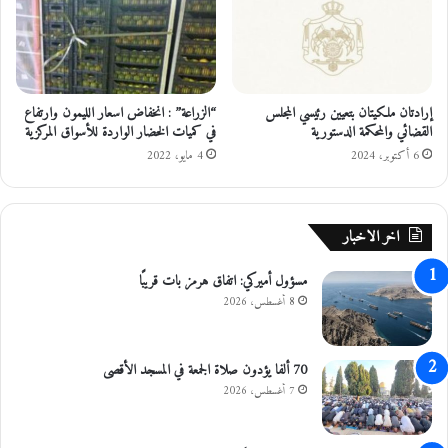
ن
ت
ه
ا
ا
ة
"
ا
ل
س
إرادتان ملكيتان بتعيين رئيسي المجلس
“الزراعة” : انخفاض اسعار الليمون وارتفاع
ي
ي
القضائي والمحكمة الدستورية
في كميات الخضار الواردة للأسواق المركزية
س
و
ت
6 أكتوبر، 2024
4 مايو، 2022
ي
إ
ة
ن
و
س
ا
اخر الاخبار
ا
ل
ن
ق
مسؤول أميركي: اتفاق هرمز بات قريبًا
"
ى
8 أغسطس، 2026
ج
ث
ت
ه
70 ألفا يؤدون صلاة الجمعة في المسجد الأقصى
ا
7 أغسطس، 2026
ف
ي