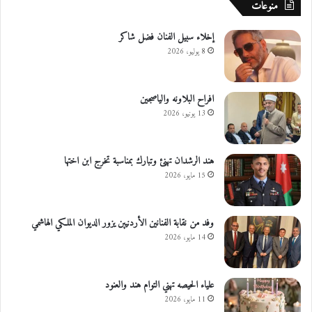
منوعات
إخلاء سبيل الفنان فضل شاكر
8 يوليو، 2026
افراح البلاونه والياصجين
13 يونيو، 2026
هند الرشدان تهنئ وتبارك بمناسبة تخرج ابن اختها
15 مايو، 2026
وفد من نقابة الفنانين الأردنيين يزور الديوان الملكي الهاشمي
14 مايو، 2026
علياء الحيصه تهني التوام هند والعنود
11 مايو، 2026