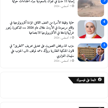
إصابة 11 مدنيًا في نجران بالسعودية جراء اعتداءات حوثية
7 أغسطس، 2026
حماية وظيفة الأسرة من العنف القاتل: قراءة أنثروبولوجية في
وقائع مرصودة في الأردن خلال عام 2026 ،،، الدكتورة زهور
غرايبة/باحثة في الأنثروبولوجيا الاجتماعية
5 أغسطس، 2026
حزب نماء يرفض التصويت على تعديل تعريف “الطريق” في
قانون الملكية العقارية ويؤكد دعمه لموقف نائب الحزب علي
سليمان الغزاوي
3 أغسطس، 2026
تابعنا على فيسبوك